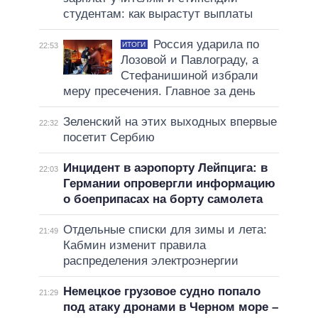
студентам: как вырастут выплаты
Россия ударила по
ИТОГИ
22:53
Лозовой и Павлограду, а
Стефанишиной избрали
меру пресечения. Главное за день
Зеленский на этих выходных впервые
22:32
посетит Сербию
Инцидент в аэропорту Лейпцига: в
22:03
Германии опровергли информацию
о боеприпасах на борту самолета
Отдельные списки для зимы и лета:
21:49
Кабмин изменит правила
распределения электроэнергии
Немецкое грузовое судно попало
21:29
под атаку дронами в Черном море –