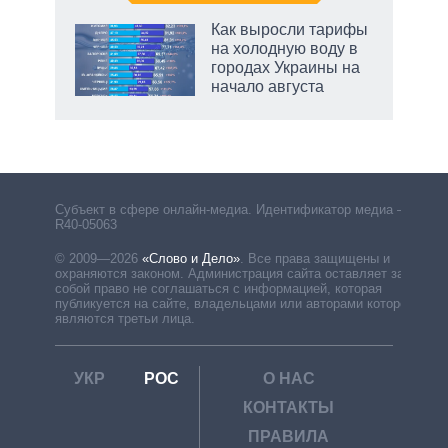
Как выросли тарифы
на холодную воду в
городах Украины на
начало августа
рф
Субъект в сфере онлайн-медиа. Идентификатор медиа –
R40-05063
© 2009—2026
«Слово и Дело»
.
Все права защищены и
охраняются законом. Администрация сайта оставляет за
собой право не соглашаться с информацией, которая
публикуется на сайте, владельцами или авторами которой
являются третьи лица.
УКР
РОС
О НАС
КОНТАКТЫ
ПРАВИЛА