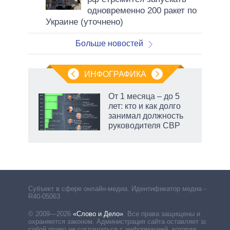
одновременно 200 ракет по
Украине (уточнено)
Больше новостей
ИНФОГРАФИКА
 как
От 1 месяца – до 5
чипы
лет: кто и как долго
ды и
занимал должность
т на
руководителя СВР
маги
Субъект в сфере онлайн-медиа. Идентификатор медиа –
R40-05063
© 2009—2026
«Слово и Дело»
.
Все права защищены и
охраняются законом. Администрация сайта оставляет за
собой право не соглашаться с информацией, которая