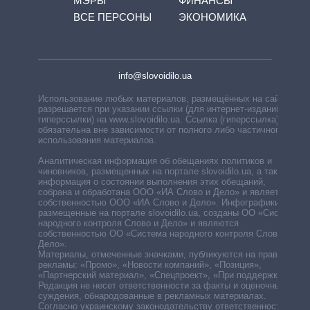
МЭРЫ
ФИНАНСЫ
ВСЕ ПЕРСОНЫ
ЭКОНОМИКА
info@slovoidilo.ua
Использование любых материалов, размещённых на сайте,
разрешается при указании ссылки (для интернет-изданий —
гиперссылки) на www.slovoidilo.ua. Ссылка (гиперссылка)
обязательна вне зависимости от полного либо частичного
использования материалов.
Аналитическая информация об обещаниях политиков и
чиновников, размещенных на портале slovoidilo.ua, а также
информация о состоянии выполнения этих обещаний,
собрана и обработана ООО «ИА Слово и Дело» и является
собственностью ООО «ИА Слово и Дело». Инфографики,
размещенные на портале slovoidilo.ua, созданы ОО «Система
народного контроля Слово и Дело» и являются
собственностью ОО «Система народного контроля Слово и
Дело».
Материалы, отмеченные значками, публикуются на правах
рекламы: «Промо», «Новости компаний», «Позиция»,
«Партнерский материал», «Спецпроект», «При поддержке».
Редакция не несет ответственности за факты и оценочные
суждения, обнародованные в рекламных материалах.
Согласно украинскому законодательству ответственность за