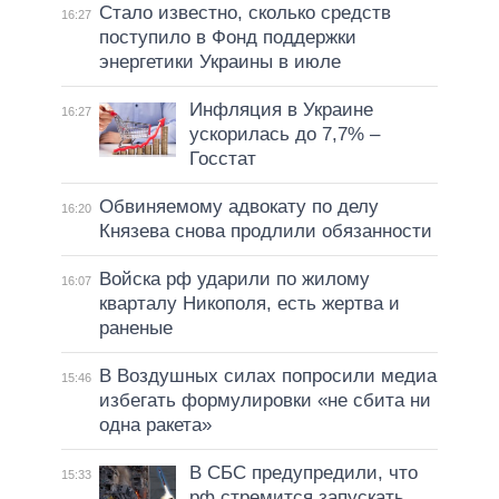
Стало известно, сколько средств
16:27
поступило в Фонд поддержки
энергетики Украины в июле
Инфляция в Украине
16:27
ускорилась до 7,7% –
Госстат
Обвиняемому адвокату по делу
16:20
Князева снова продлили обязанности
Войска рф ударили по жилому
16:07
кварталу Никополя, есть жертва и
раненые
В Воздушных силах попросили медиа
15:46
избегать формулировки «не сбита ни
одна ракета»
В СБС предупредили, что
15:33
рф стремится запускать