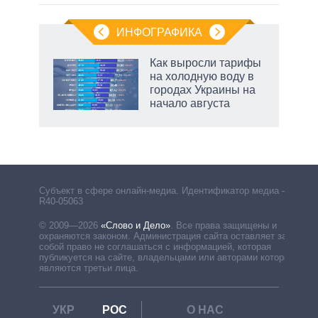
ИНФОГРАФИКА
Как выросли тарифы
на холодную воду в
городах Украины на
начало августа
рф
Субъект в сфере онлайн-медиа. Идентификатор медиа –
R40-05063
© 2009—2026
«Слово и Дело»
.
Все права защищены и
охраняются законом. Администрация сайта оставляет за
собой право не соглашаться с информацией, которая
публикуется на сайте, владельцами или авторами которой
являются третьи лица.
УКР
РОС
О НАС