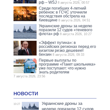
рф – WSJ
8 августа 2026, 00:57
Среди погибших 4-летний
ребенок: в ГСЧС уточнили
последствия обстрела на
Киевщине
8 августа 2026, 04:51
Украинские дроны за неделю
поразили 12 судов «теневого
флота» рф
8 августа 2026, 10:27
«Эффект путина»: в
российских регионах перед его
визитом резко дешевеет
бензин
8 августа 2026, 09:33
Первые выплаты по
программе «Пакет школьника»
уже поступают: что нужно
знать родителям
7 августа 2026, 23:56
НОВОСТИ
Украинские дроны за
10:27
неделю поразили 12 судов