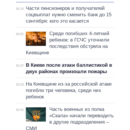
Части пенсионеров и получателей
05:15
соцвыплат нужно сменить банк до 15
сентября: кого это касается
Среди погибших 4-летний
04:51
ребенок: в ГСЧС уточнили
последствия обстрела на
Киевщине
В Киеве после атаки баллистикой в
03:47
двух районах произошли пожары
На Киевщине из-за российской атаки
02:53
погибли три человека, среди них
ребенок
Часть военных из полка
02:41
«Скала» начали переводить
в другие подразделения –
СМИ