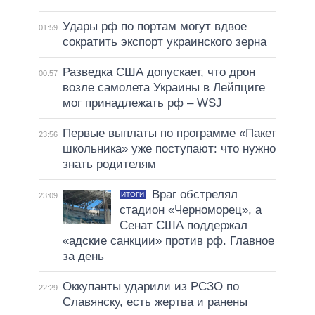
Удары рф по портам могут вдвое
01:59
сократить экспорт украинского зерна
Разведка США допускает, что дрон
00:57
возле самолета Украины в Лейпциге
мог принадлежать рф – WSJ
Первые выплаты по программе «Пакет
23:56
школьника» уже поступают: что нужно
знать родителям
Враг обстрелял
ИТОГИ
23:09
стадион «Черноморец», а
Сенат США поддержал
«адские санкции» против рф. Главное
за день
Оккупанты ударили из РСЗО по
22:29
Славянску, есть жертва и ранены