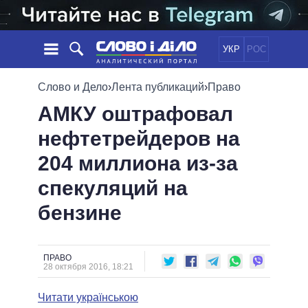
УКР
РОС
НОВОСТИ
Слово и Дело
›
Лента публикаций
›
Право
АМКУ оштрафовал
ОБЕЩАНИЯ
ЛЕНТА
ПОЛИТИКА
нефтетрейдеров на
СОБЫТИЯ
ЭКОНОМИКА
ПОЛИТИКИ
204 миллиона из-за
СТАТЬИ
ОБЩЕСТВО
ИНФОГРАФИКА
МНЕНИЯ
МИР
ВСЕ ПОЛИТИКИ
спекуляций на
ОБЗОРЫ
ПРЕЗИДЕНТ И ОФИС
бензине
ВИДЕО
ДАЙДЖЕСТЫ
ВЕРХОВНАЯ РАДА
ПОДДЕРЖАТЬ
КАБИНЕТ МИНИСТРОВ
ГЛАВЫ ОБЛАДМИНИСТРАЦИЙ
ПРАВО
СРАВНЕНИЕ ПОЛИТИКОВ
28 октября 2016, 18:21
МЭРЫ
Читати українською
ВСЕ ПЕРСОНЫ