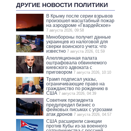
ДРУГИЕ НОВОСТИ ПОЛИТИКИ
В Крыму после серии взрывов
произошел масштабный пожар
на аэродроме «Гвардейское»
7 августа 2026, 09:58
Минобороны получит данные
украинцев из налоговой для
сверки воинского учета: что
известно
7 августа 2026, 01:59
Апелляционная палата
оштрафовала обвиняемого
киевского адвоката с
приговором
7 августа 2026, 10:10
Трамп подписал указы,
ограничивающие право на
гражданство по рождению в
США
7 августа 2026, 04:39
Советник президента
предупредил бизнес о
фейковых письмах с угрозами
атак дронов
7 августа 2026, 04:57
США расширили санкции
против Кубы из-за военного
сотрудничества с россией,