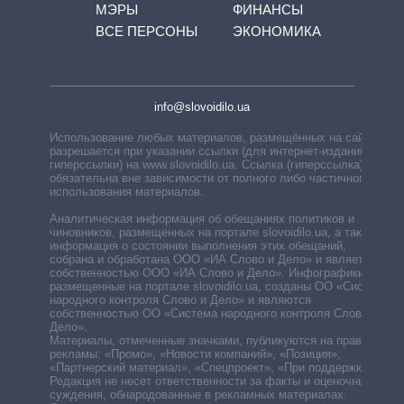
МЭРЫ
ФИНАНСЫ
ВСЕ ПЕРСОНЫ
ЭКОНОМИКА
info@slovoidilo.ua
Использование любых материалов, размещённых на сайте,
разрешается при указании ссылки (для интернет-изданий —
гиперссылки) на www.slovoidilo.ua. Ссылка (гиперссылка)
обязательна вне зависимости от полного либо частичного
использования материалов.
Аналитическая информация об обещаниях политиков и
чиновников, размещенных на портале slovoidilo.ua, а также
информация о состоянии выполнения этих обещаний,
собрана и обработана ООО «ИА Слово и Дело» и является
собственностью ООО «ИА Слово и Дело». Инфографики,
размещенные на портале slovoidilo.ua, созданы ОО «Система
народного контроля Слово и Дело» и являются
собственностью ОО «Система народного контроля Слово и
Дело».
Материалы, отмеченные значками, публикуются на правах
рекламы: «Промо», «Новости компаний», «Позиция»,
«Партнерский материал», «Спецпроект», «При поддержке».
Редакция не несет ответственности за факты и оценочные
суждения, обнародованные в рекламных материалах.