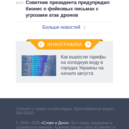
Советник президента предупредил
04:57
бизнес о фейковых письмах с
угрозами атак дронов
Больше новостей
ИНФОГРАФИКА
Как выросли тарифы
на холодную воду в
городах Украины на
начало августа
Субъект в сфере онлайн-медиа. Идентификатор медиа –
R40-05063
© 2009—2026
«Слово и Дело»
.
Все права защищены и
охраняются законом. Администрация сайта оставляет за