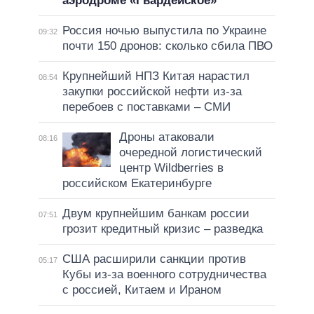
аэродроме «Гвардейское»
Россия ночью выпустила по Украине
09:32
почти 150 дронов: сколько сбила ПВО
Крупнейший НПЗ Китая нарастил
08:54
закупки российской нефти из-за
перебоев с поставками – СМИ
Дроны атаковали
08:16
очередной логистический
центр Wildberries в
российском Екатеринбурге
Двум крупнейшим банкам россии
07:51
грозит кредитный кризис – разведка
США расширили санкции против
05:17
Кубы из-за военного сотрудничества
с россией, Китаем и Ираном