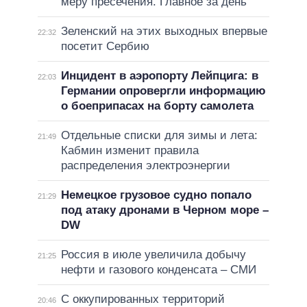
меру пресечения. Главное за день
Зеленский на этих выходных впервые
22:32
посетит Сербию
Инцидент в аэропорту Лейпцига: в
22:03
Германии опровергли информацию
о боеприпасах на борту самолета
Отдельные списки для зимы и лета:
21:49
Кабмин изменит правила
распределения электроэнергии
Немецкое грузовое судно попало
21:29
под атаку дронами в Черном море –
DW
Россия в июле увеличила добычу
21:25
нефти и газового конденсата – СМИ
С оккупированных территорий
20:46