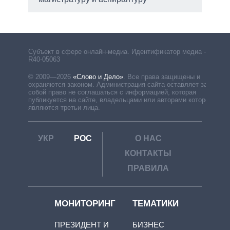
Субъект в сфере онлайн-медиа. Идентификатор медиа –
R40-05063
© 2009—2026
«Слово и Дело»
.
Все права защищены и
охраняются законом. Администрация сайта оставляет за
собой право не соглашаться с информацией, которая
публикуется на сайте, владельцами или авторами которой
являются третьи лица.
УКР
РОС
О НАС
КОНТАКТЫ
ПРАВИЛА
МОНИТОРИНГ
ТЕМАТИКИ
ПРЕЗИДЕНТ И
БИЗНЕС