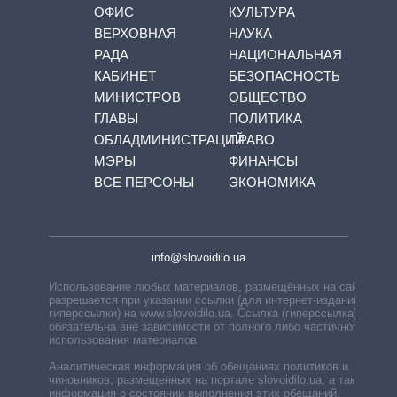
ОФИС
КУЛЬТУРА
ВЕРХОВНАЯ
НАУКА
РАДА
НАЦИОНАЛЬНАЯ
КАБИНЕТ
БЕЗОПАСНОСТЬ
МИНИСТРОВ
ОБЩЕСТВО
ГЛАВЫ
ПОЛИТИКА
ОБЛАДМИНИСТРАЦИЙ
ПРАВО
МЭРЫ
ФИНАНСЫ
ВСЕ ПЕРСОНЫ
ЭКОНОМИКА
info@slovoidilo.ua
Использование любых материалов, размещённых на сайте,
разрешается при указании ссылки (для интернет-изданий —
гиперссылки) на www.slovoidilo.ua. Ссылка (гиперссылка)
обязательна вне зависимости от полного либо частичного
использования материалов.
Аналитическая информация об обещаниях политиков и
чиновников, размещенных на портале slovoidilo.ua, а также
информация о состоянии выполнения этих обещаний,