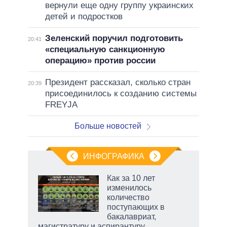
вернули еще одну группу украинских
детей и подростков
Зеленский поручил подготовить
20:41
«специальную санкционную
операцию» против россии
Президент рассказал, сколько стран
20:39
присоединилось к созданию системы
FREYJA
Больше новостей
ИНФОГРАФИКА
Как за 10 лет
о
изменилось
количество
поступающих в
ic
бакалавриат,
магистратуру и аспирантуру