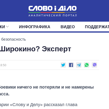
КИ
ИНФОГРАФИКА
ВИДЕО
ПОДДЕРЖА
ИС
ЛЕНТА
ВЕРХОВНАЯ РАДА
СОБЫТИЯ
СТАТЬИ
КАБИНЕТ МИНИСТРОВ
МНЕНИЯ
ОБЗОРЫ
ГЛАВЫ ОБЛАДМИНИ
ДАЙДЖЕСТЫ
 безопасность
 Широкино? Эксперт
ПОЛИТИКА
ДЕПУТАТЫ
ЭКОНОМИКА
КОМИТЕТЫ
ФРАКЦИИ
ОБЩЕСТВО
ОКРУГА
МИР
18:50
оевики ничего не потеряли и не намерены
асса.
арии «Слову и Делу» рассказал глава