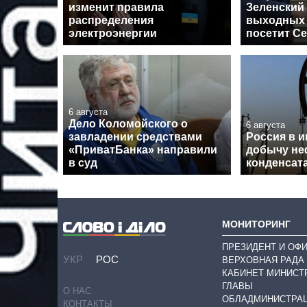
изменит правила
Зеленский 
распределения
выходных
электроэнергии
посетит С
6 августа
Дело Коломойского о
6 августа
завладении средствами
Россия в 
«ПриватБанка» направили
добычу не
в суд
конденсат
МОНИТОРИНГ
ПРЕЗИДЕНТ И ОФ
УКР
РОС
ВЕРХОВНАЯ РАДА
КАБИНЕТ МИНИСТ
ГЛАВЫ
О НАС
ОБЛАДМИНИСТРА
КОНТАКТЫ