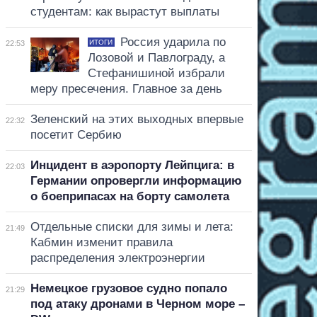
студентам: как вырастут выплаты
Россия ударила по
ИТОГИ
22:53
Лозовой и Павлограду, а
Стефанишиной избрали
меру пресечения. Главное за день
Зеленский на этих выходных впервые
22:32
посетит Сербию
Инцидент в аэропорту Лейпцига: в
22:03
Германии опровергли информацию
о боеприпасах на борту самолета
Отдельные списки для зимы и лета:
21:49
Кабмин изменит правила
распределения электроэнергии
Немецкое грузовое судно попало
21:29
под атаку дронами в Черном море –