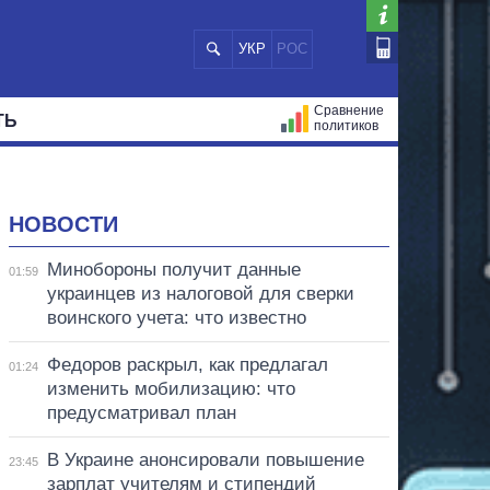
УКР
РОС
Сравнение
ТЬ
политиков
СТРАЦИЙ
МЭРЫ
ВСЕ ПЕРСОНЫ
НОВОСТИ
Минобороны получит данные
01:59
украинцев из налоговой для сверки
воинского учета: что известно
Федоров раскрыл, как предлагал
01:24
изменить мобилизацию: что
предусматривал план
В Украине анонсировали повышение
23:45
зарплат учителям и стипендий