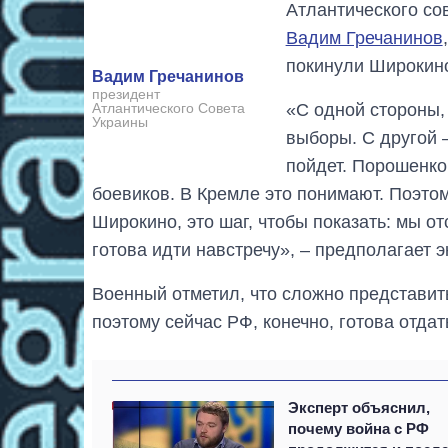
Атлантического со
Вадим Гречанинов
покинули Широкино
Вадим Гречанинов
президент
«С одной стороны,
Атлантического Совета
Украины
выборы. С другой 
пойдет. Порошенко
боевиков. В Кремле это понимают. Поэтому
Широкино, это шаг, чтобы показать: мы от
готова идти навстречу», – предполагает э
Военный отметил, что сложно представить
поэтому сейчас РФ, конечно, готова отдат
Эксперт объяснил,
почему война с РФ