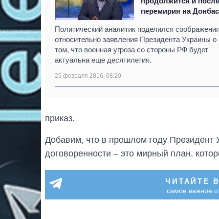
продолжится и посл
перемирия на Донбас
Политический аналитик поделился соображени
относительно заявления Президента Украины о
том, что военная угроза со стороны РФ будет
актуальна еще десятилетия.
25 февраля 2016, 08:20
приказ.
Добавим, что в прошлом году Президент
договоренности – это мирный план, кото
ЧИТАЙТЕ 
самое важное о