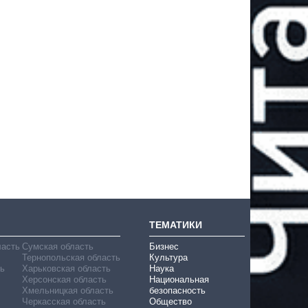
ТЕМАТИКИ
ласть
Сумская область
Бизнес
Тернопольская область
Культура
ь
Харьковская область
Наука
Херсонская область
Национальная
Хмельницкая область
безопасность
Черкасская область
Общество