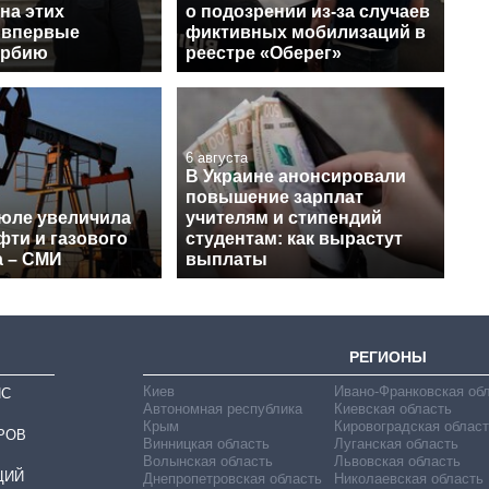
на этих
о подозрении из-за случаев
 впервые
фиктивных мобилизаций в
ербию
реестре «Оберег»
6 августа
В Украине анонсировали
повышение зарплат
июле увеличила
учителям и стипендий
фти и газового
студентам: как вырастут
а – СМИ
выплаты
РЕГИОНЫ
Киев
Ивано-Франковская об
ИС
Автономная республика
Киевская область
Крым
Кировоградская област
РОВ
Винницкая область
Луганская область
Волынская область
Львовская область
ЦИЙ
Днепропетровская область
Николаевская область