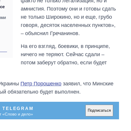
факто не только легализация, но и
е
се
амнистия. Поэтому они и готовы сдать
не только Широкино, но и еще, грубо
ями
говоря, десяток населенных пунктов»,
– объяснил Гречанинов.
На его взгляд, боевики, в принципе,
ничего не теряют. Сейчас сдали –
потом заберут обратно, если будет
 Украины
Петр Порошенко
заявил, что Минские
рый обязательно будет выполнен.
Как за 10 лет
изменилось
В TELEGRAM
количество
Подписаться
т «Слово и дело»
поступающих в
бакалавриат,
магистратуру и