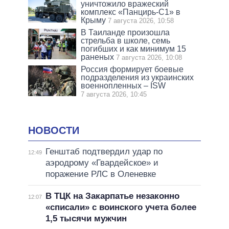
уничтожило вражеский
комплекс «Панцирь-С1» в
Крыму
7 августа 2026, 10:58
В Таиланде произошла
стрельба в школе, семь
погибших и как минимум 15
раненых
7 августа 2026, 10:08
Россия формирует боевые
подразделения из украинских
военнопленных – ISW
7 августа 2026, 10:45
НОВОСТИ
Генштаб подтвердил удар по
12:49
аэродрому «Гвардейское» и
поражение РЛС в Оленевке
В ТЦК на Закарпатье незаконно
12:07
«списали» с воинского учета более
1,5 тысячи мужчин