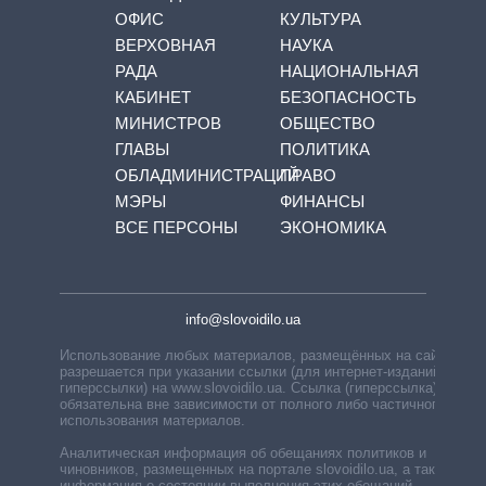
ОФИС
КУЛЬТУРА
ВЕРХОВНАЯ
НАУКА
РАДА
НАЦИОНАЛЬНАЯ
КАБИНЕТ
БЕЗОПАСНОСТЬ
МИНИСТРОВ
ОБЩЕСТВО
ГЛАВЫ
ПОЛИТИКА
ОБЛАДМИНИСТРАЦИЙ
ПРАВО
МЭРЫ
ФИНАНСЫ
ВСЕ ПЕРСОНЫ
ЭКОНОМИКА
info@slovoidilo.ua
Использование любых материалов, размещённых на сайте,
разрешается при указании ссылки (для интернет-изданий —
гиперссылки) на www.slovoidilo.ua. Ссылка (гиперссылка)
обязательна вне зависимости от полного либо частичного
использования материалов.
Аналитическая информация об обещаниях политиков и
чиновников, размещенных на портале slovoidilo.ua, а также
информация о состоянии выполнения этих обещаний,