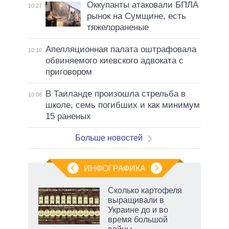
Оккупанты атаковали БПЛА
10:27
рынок на Сумщине, есть
тяжелораненые
Апелляционная палата оштрафовала
10:10
обвиняемого киевского адвоката с
приговором
В Таиланде произошла стрельба в
10:08
школе, семь погибших и как минимум
15 раненых
Больше новостей
ИНФОГРАФИКА
рифы
Сколько картофеля
у в
выращивали в
 на
Украине до и во
время большой