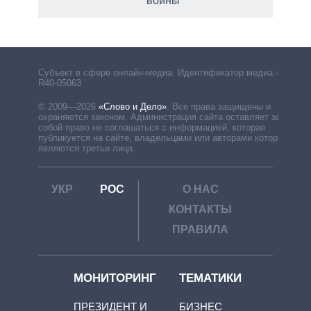
войны
рф
Субъект в сфере онлайн-медиа. Идентификатор медиа –
R40-05063
© 2009—2026
«Слово и Дело»
.
Все права защищены и
охраняются законом. Администрация сайта оставляет за
собой право не соглашаться с информацией, которая
публикуется на сайте, владельцами или авторами которой
являются третьи лица.
УКР
РОС
О НАС
КОНТАКТЫ
ПРАВИЛА
МОНИТОРИНГ
ТЕМАТИКИ
ПРЕЗИДЕНТ И
БИЗНЕС