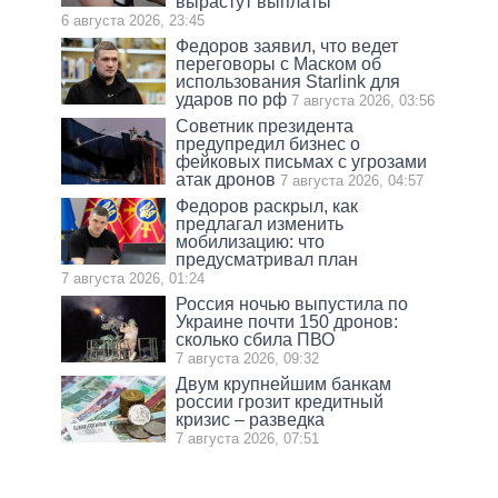
вырастут выплаты
6 августа 2026, 23:45
Федоров заявил, что ведет
переговоры с Маском об
использования Starlink для
ударов по рф
7 августа 2026, 03:56
Советник президента
предупредил бизнес о
фейковых письмах с угрозами
атак дронов
7 августа 2026, 04:57
Федоров раскрыл, как
предлагал изменить
мобилизацию: что
предусматривал план
7 августа 2026, 01:24
Россия ночью выпустила по
Украине почти 150 дронов:
сколько сбила ПВО
7 августа 2026, 09:32
Двум крупнейшим банкам
россии грозит кредитный
кризис – разведка
7 августа 2026, 07:51