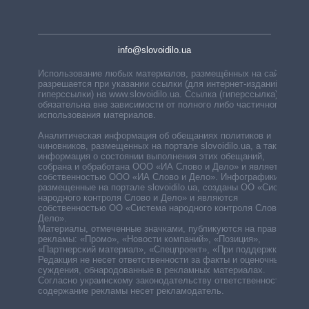
info@slovoidilo.ua
Использование любых материалов, размещённых на сайте,
разрешается при указании ссылки (для интернет-изданий —
гиперссылки) на www.slovoidilo.ua. Ссылка (гиперссылка)
обязательна вне зависимости от полного либо частичного
использования материалов.
Аналитическая информация об обещаниях политиков и
чиновников, размещенных на портале slovoidilo.ua, а также
информация о состоянии выполнения этих обещаний,
собрана и обработана ООО «ИА Слово и Дело» и является
собственностью ООО «ИА Слово и Дело». Инфографики,
размещенные на портале slovoidilo.ua, созданы ОО «Система
народного контроля Слово и Дело» и являются
собственностью ОО «Система народного контроля Слово и
Дело».
Материалы, отмеченные значками, публикуются на правах
рекламы: «Промо», «Новости компаний», «Позиция»,
«Партнерский материал», «Спецпроект», «При поддержке».
Редакция не несет ответственности за факты и оценочные
суждения, обнародованные в рекламных материалах.
Согласно украинскому законодательству ответственность за
содержание рекламы несет рекламодатель.