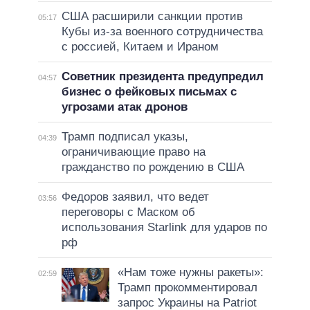
США расширили санкции против
05:17
Кубы из-за военного сотрудничества
с россией, Китаем и Ираном
Советник президента предупредил
04:57
бизнес о фейковых письмах с
угрозами атак дронов
Трамп подписал указы,
04:39
ограничивающие право на
гражданство по рождению в США
Федоров заявил, что ведет
03:56
переговоры с Маском об
использования Starlink для ударов по
рф
«Нам тоже нужны ракеты»:
02:59
Трамп прокомментировал
запрос Украины на Patriot