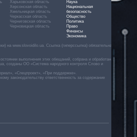
ь
Харьковская область
Наука
Херсонская область
Национальная
Хмельницкая область
безопасность
Черкасская область
Общество
Черниговская область
Политика
Черновицкая область
Право
Финансы
Экономика
) на www.slovoidilo.ua. Ссылка (гиперссылка) обязательна
состоянии выполнения этих обещаний, собрана и обработана
ua, созданы ОО «Система народного контроля Слово и
ериал», «Спецпроект», «При поддержке».
скому законодательству ответственность за содержание