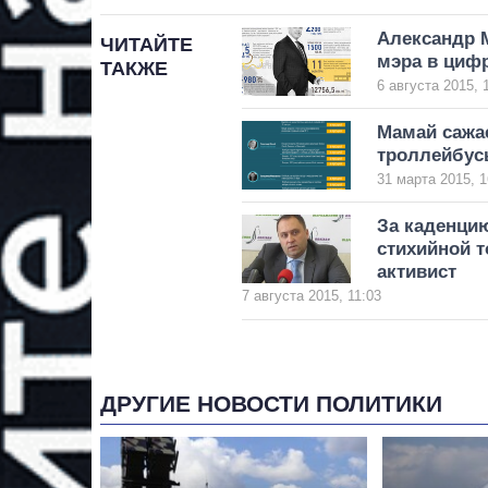
Александр М
ЧИТАЙТЕ
мэра в циф
ТАКЖЕ
6 августа 2015, 
Мамай сажае
троллейбу
31 марта 2015, 1
За каденци
стихийной 
активист
7 августа 2015, 11:03
ДРУГИЕ НОВОСТИ ПОЛИТИКИ