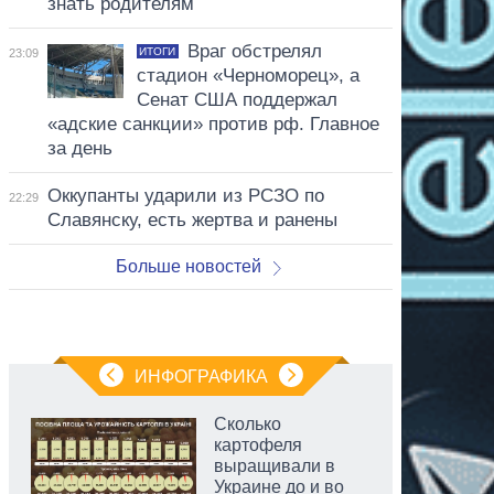
знать родителям
Враг обстрелял
ИТОГИ
23:09
стадион «Черноморец», а
Сенат США поддержал
«адские санкции» против рф. Главное
за день
Оккупанты ударили из РСЗО по
22:29
Славянску, есть жертва и ранены
Больше новостей
ИНФОГРАФИКА
Сколько
картофеля
выращивали в
Украине до и во