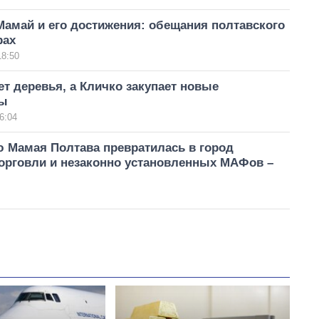
амай и его достижения: обещания полтавского
рах
18:50
т деревья, а Кличко закупает новые
сы
6:04
ю Мамая Полтава превратилась в город
торговли и незаконно установленных МАФов –