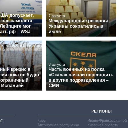
США допускает,
7 августа
озле самолета
Международные резервы
 Лейпциге мог
Украины сократились в
ать рф – WSJ
июле
8 августа
ный кризис в
Часть военных из полка
лия пока не будет
«Скала» начали переводить
пограничный
в другие подразделения –
с Испанией
СМИ
РЕГИОНЫ
Киев
Ивано-Франковская об
ИС
Автономная республика
Киевская область