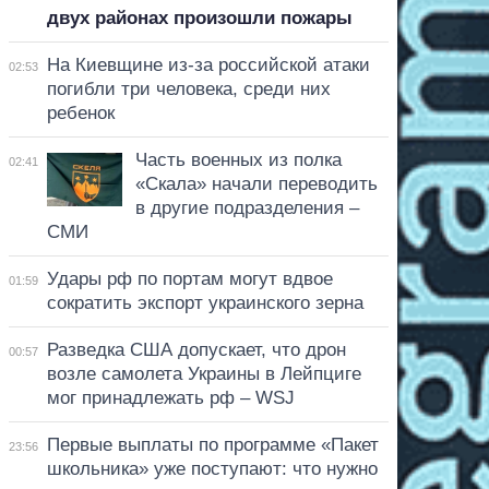
двух районах произошли пожары
На Киевщине из-за российской атаки
02:53
погибли три человека, среди них
ребенок
Часть военных из полка
02:41
«Скала» начали переводить
в другие подразделения –
СМИ
Удары рф по портам могут вдвое
01:59
сократить экспорт украинского зерна
Разведка США допускает, что дрон
00:57
возле самолета Украины в Лейпциге
мог принадлежать рф – WSJ
Первые выплаты по программе «Пакет
23:56
школьника» уже поступают: что нужно