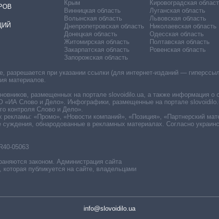
Крым
Кировоградская област
РОВ
Винницкая область
Луганская область
Волынская область
Львовская область
ЦИЙ
Днепропетровская область
Николаевская область
Донецкая область
Одесская область
Житомирская область
Полтавская область
Закарпатская область
Ровенская область
Запорожская область
 разрешается при указании ссылки (для интернет-изданий — гиперссылки
ния материалов.
овников, размещенных на портале slovoidilo.ua, а также информация о 
«ИА Слово и Дело». Инфографики, размещенные на портале slovoidilo.
о контроля Слово и Дело».
х рекламы: «Промо», «Новости компаний», «Позиция», «Партнерский мат
е суждения, обнародованные в рекламных материалах. Согласно украин
R40-05063
раняются законом. Администрация сайта
, которая публикуется на сайте, владельцами
info@slovoidilo.ua