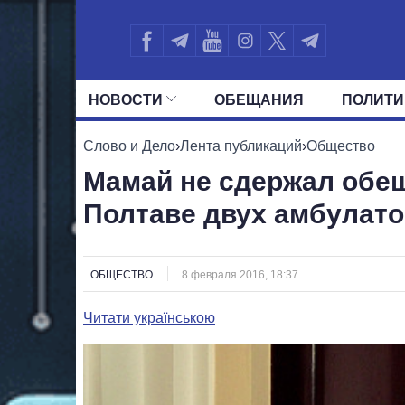
НОВОСТИ
ОБЕЩАНИЯ
ПОЛИТИ
ВСЕ ПОЛИТИКИ
ПРЕЗИДЕНТ И ОФ
Слово и Дело
›
Лента публикаций
›
Общество
Мамай не сдержал обещ
Полтаве двух амбулат
ОБЩЕСТВО
8 февраля 2016, 18:37
Читати українською