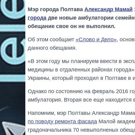
Мэр города Полтава
Александр Мамай
города
две новые амбулатории семейно
обещание свое он не выполнил.
Об этом сообщает
«Слово и Дело»
, осно
данного обещания.
«В этом году мы планируем ввести в экс
медицины в отдаленных районах города»,
Украины, который проходил в Полтаве в 
Однако по состоянию на февраль 2016 г
амбулатория. Вторая все еще находится 
Напомним, мэр Полтавы Александр Мамай
по поводу ремонта фасада
Малой академи
градоначальника 70 невыполненых обещ