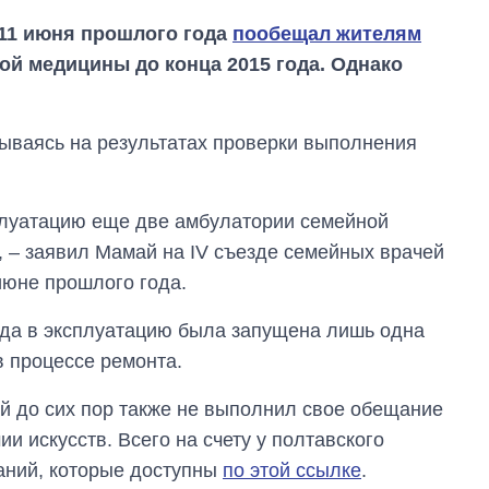
11 июня прошлого года
пообещал жителям
й медицины до конца 2015 года. Однако
вываясь на результатах проверки выполнения
плуатацию еще две амбулатории семейной
 – заявил Мамай на IV съезде семейных врачей
июне прошлого года.
ода в эксплуатацию была запущена лишь одна
в процессе ремонта.
 до сих пор также не выполнил свое обещание
От 1 месяца – до 5
и искусств. Всего на счету у полтавского
лет: кто и как долго
занимал
аний, которые доступны
по этой ссылке
.
должность