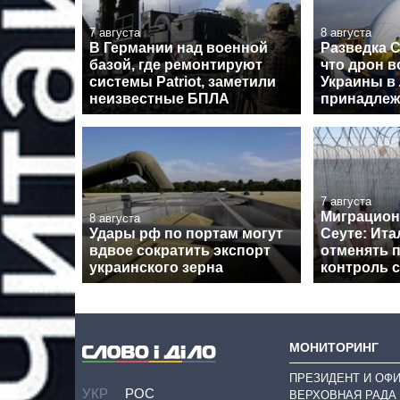
7 августа
8 августа
В Германии над военной
Разведка 
базой, где ремонтируют
что дрон в
системы Patriot, заметили
Украины в
неизвестные БПЛА
принадлеж
7 августа
Миграцион
8 августа
Удары рф по портам могут
Сеуте: Ита
вдвое сократить экспорт
отменять 
украинского зерна
контроль 
МОНИТОРИНГ
ПРЕЗИДЕНТ И ОФ
УКР
РОС
ВЕРХОВНАЯ РАДА