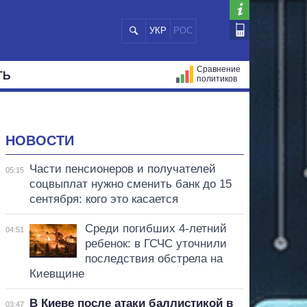
УКР
РОС
Сравнение
ТЬ
политиков
СТРАЦИЙ
МЭРЫ
ВСЕ ПЕРСОНЫ
НОВОСТИ
Части пенсионеров и получателей
05:15
соцвыплат нужно сменить банк до 15
сентября: кого это касается
Среди погибших 4-летний
04:51
ребенок: в ГСЧС уточнили
последствия обстрела на
Киевщине
В Киеве после атаки баллистикой в
03:47