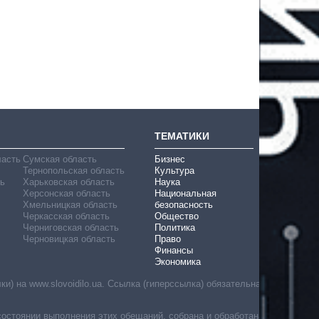
ТЕМАТИКИ
ласть
Сумская область
Бизнес
Тернопольская область
Культура
ь
Харьковская область
Наука
Херсонская область
Национальная
Хмельницкая область
безопасность
Черкасская область
Общество
Черниговская область
Политика
Черновицкая область
Право
Финансы
Экономика
) на www.slovoidilo.ua. Ссылка (гиперссылка) обязательна
состоянии выполнения этих обещаний, собрана и обработана