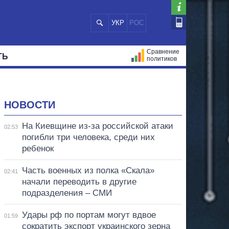
УКР
РОС
Сравнение
ТЬ
политиков
СТРАЦИЙ
МЭРЫ
ВСЕ ПЕРСОНЫ
НОВОСТИ
На Киевщине из-за российской атаки
02:53
погибли три человека, среди них
ребенок
Часть военных из полка «Скала»
02:41
начали переводить в другие
подразделения – СМИ
Удары рф по портам могут вдвое
01:59
сократить экспорт украинского зерна