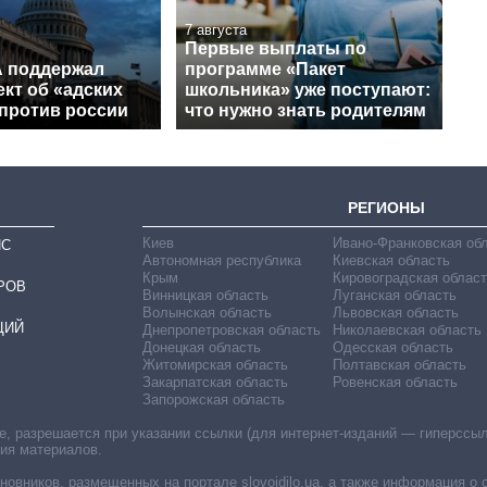
7 августа
Первые выплаты по
 поддержал
программе «Пакет
кт об «адских
школьника» уже поступают:
 против россии
что нужно знать родителям
РЕГИОНЫ
Киев
Ивано-Франковская об
ИС
Автономная республика
Киевская область
Крым
Кировоградская област
РОВ
Винницкая область
Луганская область
Волынская область
Львовская область
ЦИЙ
Днепропетровская область
Николаевская область
Донецкая область
Одесская область
Житомирская область
Полтавская область
Закарпатская область
Ровенская область
Запорожская область
 разрешается при указании ссылки (для интернет-изданий — гиперссылки
ния материалов.
овников, размещенных на портале slovoidilo.ua, а также информация о 