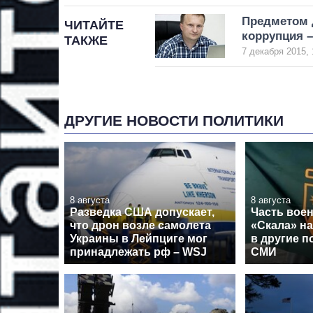
Предметом д
ЧИТАЙТЕ
коррупция –
ТАКЖЕ
7 декабря 2015, 
ДРУГИЕ НОВОСТИ ПОЛИТИКИ
8 августа
8 августа
Разведка США допускает,
Часть вое
что дрон возле самолета
«Скала» н
Украины в Лейпциге мог
в другие п
принадлежать рф – WSJ
СМИ