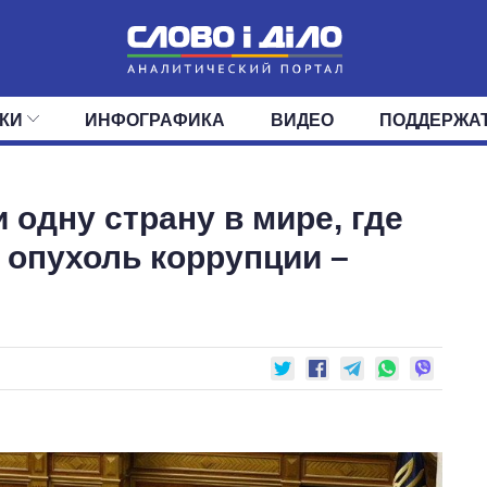
КИ
ИНФОГРАФИКА
ВИДЕО
ПОДДЕРЖА
ИС
ЛЕНТА
ВЕРХОВНАЯ РАДА
СОБЫТИЯ
СТАТЬИ
КАБИНЕТ МИНИСТРОВ
МНЕНИЯ
ОБЗОРЫ
ГЛАВЫ ОБЛАДМИНИ
ДАЙДЖЕСТЫ
 одну страну в мире, где
ПОЛИТИКА
ДЕПУТАТЫ
ЭКОНОМИКА
КОМИТЕТЫ
ФРАКЦИИ
ОБЩЕСТВО
ОКРУГА
МИР
 опухоль коррупции –