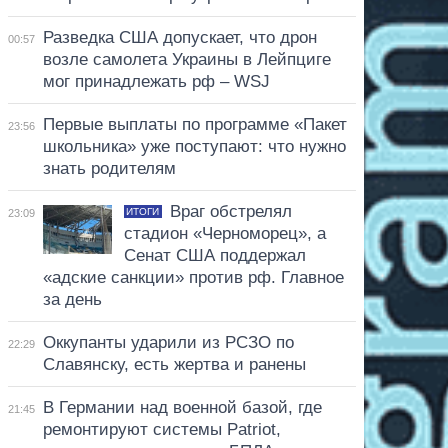
Разведка США допускает, что дрон
00:57
возле самолета Украины в Лейпциге
мог принадлежать рф – WSJ
Первые выплаты по программе «Пакет
23:56
школьника» уже поступают: что нужно
знать родителям
Враг обстрелял
ИТОГИ
23:09
стадион «Черноморец», а
Сенат США поддержал
«адские санкции» против рф. Главное
за день
Оккупанты ударили из РСЗО по
22:29
Славянску, есть жертва и ранены
В Германии над военной базой, где
21:45
ремонтируют системы Patriot,