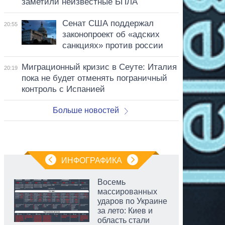
заметили неизвестные БПЛА
Сенат США поддержал
20:55
законопроект об «адских
санкциях» против россии
Миграционный кризис в Сеуте: Италия
20:19
пока не будет отменять пограничный
контроль с Испанией
Больше новостей
ИНФОГРАФИКА
Восемь
массированных
ударов по Украине
за лето: Киев и
область стали