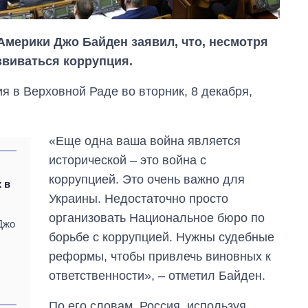
мерики Джо Байден заявил, что, несмотря
звиваться коррупция.
я в Верховной Раде во вторник, 8 декабря,
«Еще одна ваша война является
исторической – это война с
коррупцией. Это очень важно для
 в
Украины. Недостаточно просто
организовать Национальное бюро по
Джо
борьбе с коррупцией. Нужны судебные
Как за 10 лет
реформы, чтобы привлечь виновных к
изменилось
ответственности», – отметил Байден.
количество
поступающих в
бакалавриат,
По его словам, Россия, используя