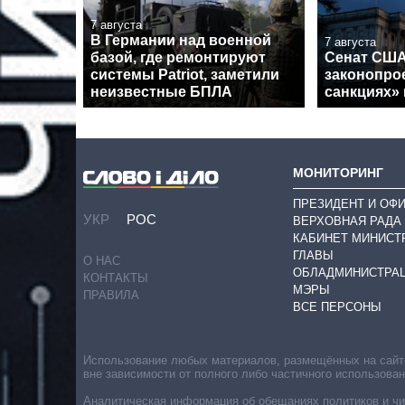
7 августа
В Германии над военной
7 августа
базой, где ремонтируют
Сенат США
системы Patriot, заметили
законопрое
неизвестные БПЛА
санкциях»
МОНИТОРИНГ
ПРЕЗИДЕНТ И ОФ
УКР
РОС
ВЕРХОВНАЯ РАДА
КАБИНЕТ МИНИСТ
ГЛАВЫ
О НАС
ОБЛАДМИНИСТРА
КОНТАКТЫ
МЭРЫ
ПРАВИЛА
ВСЕ ПЕРСОНЫ
Использование любых материалов, размещённых на сайте,
вне зависимости от полного либо частичного использова
Аналитическая информация об обещаниях политиков и чин