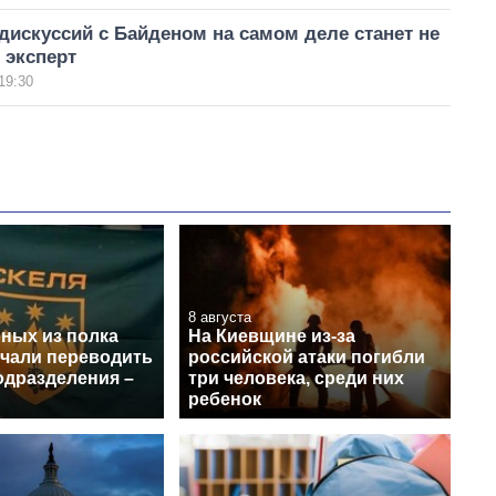
искуссий с Байденом на самом деле станет не
 эксперт
19:30
8 августа
нных из полка
На Киевщине из-за
ачали переводить
российской атаки погибли
одразделения –
три человека, среди них
ребенок