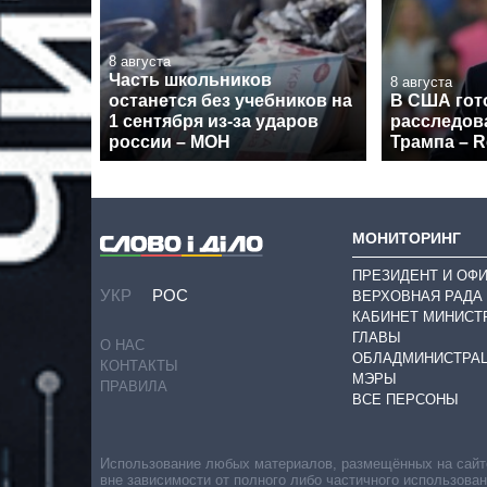
8 августа
Часть школьников
8 августа
останется без учебников на
В США гот
1 сентября из-за ударов
расследов
россии – МОН
Трампа – R
МОНИТОРИНГ
ПРЕЗИДЕНТ И ОФ
УКР
РОС
ВЕРХОВНАЯ РАДА
КАБИНЕТ МИНИСТ
ГЛАВЫ
О НАС
ОБЛАДМИНИСТРА
КОНТАКТЫ
МЭРЫ
ПРАВИЛА
ВСЕ ПЕРСОНЫ
Использование любых материалов, размещённых на сайте,
вне зависимости от полного либо частичного использова