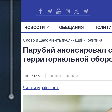
НОВОСТИ
ОБЕЩАНИЯ
ПОЛИТИ
ВСЕ ПОЛИТИКИ
ПРЕЗИДЕНТ И ОФ
Слово и Дело
›
Лента публикаций
›
Политика
Парубий анонсировал 
территориальной обор
ПОЛИТИКА
18 июля 2015, 15:38
Читати українською