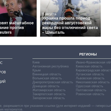
8 августа
Украина прошла период
овят масштабное
рекордной августовской
ание против
жары без отключений света
euters
– Шмыгаль
РЕГИОНЫ
Киев
Ивано-Франковская об
ИС
Автономная республика
Киевская область
Крым
Кировоградская област
РОВ
Винницкая область
Луганская область
Волынская область
Львовская область
ЦИЙ
Днепропетровская область
Николаевская область
Донецкая область
Одесская область
Житомирская область
Полтавская область
Закарпатская область
Ровенская область
Запорожская область
 разрешается при указании ссылки (для интернет-изданий — гиперссылки
ния материалов.