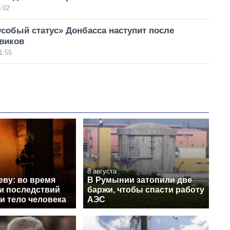
:02
собый статус» Донбасса наступит после
виков
1:55
8 августа
еву: во время
В Румынии затопили две
и последствий
баржи, чтобы спасти работу
и тело человека
АЭС