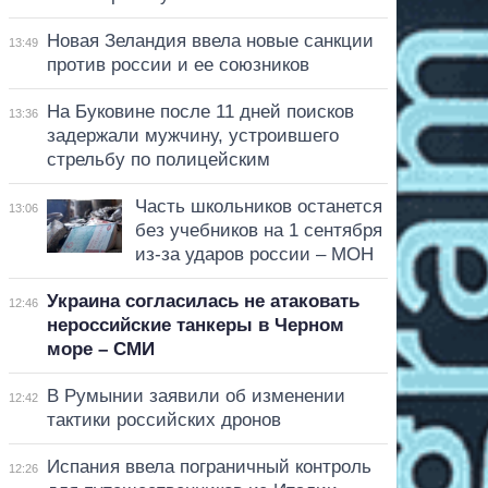
Новая Зеландия ввела новые санкции
13:49
против россии и ее союзников
На Буковине после 11 дней поисков
13:36
задержали мужчину, устроившего
стрельбу по полицейским
Часть школьников останется
13:06
без учебников на 1 сентября
из-за ударов россии – МОН
Украина согласилась не атаковать
12:46
нероссийские танкеры в Черном
море – СМИ
В Румынии заявили об изменении
12:42
тактики российских дронов
Испания ввела пограничный контроль
12:26