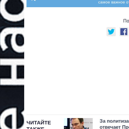
самое важное о
По
За политиз
ЧИТАЙТЕ
отвечает Пр