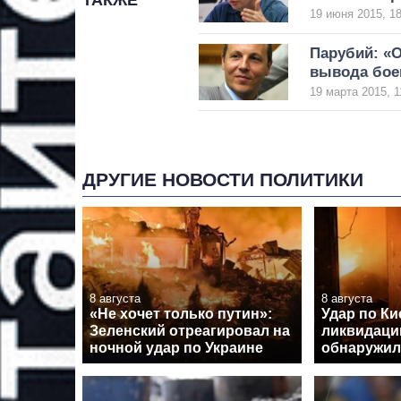
ТАКЖЕ
19 июня 2015, 18
Парубий: «О
вывода бое
19 марта 2015, 1
ДРУГИЕ НОВОСТИ ПОЛИТИКИ
8 августа
8 августа
«Не хочет только путин»:
Удар по Ки
Зеленский отреагировал на
ликвидаци
ночной удар по Украине
обнаружил