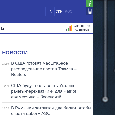
УКР
РОС
Сравнение
ТЬ
политиков
СТРАЦИЙ
МЭРЫ
ВСЕ ПЕРСОНЫ
НОВОСТИ
В США готовят масштабное
14:39
расследование против Трампа –
Reuters
США будут поставлять Украине
14:39
ракеты-перехватчики для Patriot
ежемесячно – Зеленский
В Румынии затопили две баржи, чтобы
14:02
спасти работу АЭС