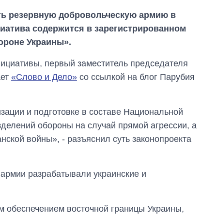
ть резервную добровольческую армию в
циатива содержится в зарегистрированном
ороне Украины».
нициативы, первый заместитель председателя
ает
«Слово и Дело»
со ссылкой на блог Парубия
зации и подготовке в составе Национальной
делений обороны на случай прямой агрессии, а
Сколько
нской войны», - разъяснил суть законопроекта
картофеля
выращивали в
Украине до и во
время большой
й армии разрабатывали украинские и
войны
м обеспечением восточной границы Украины,