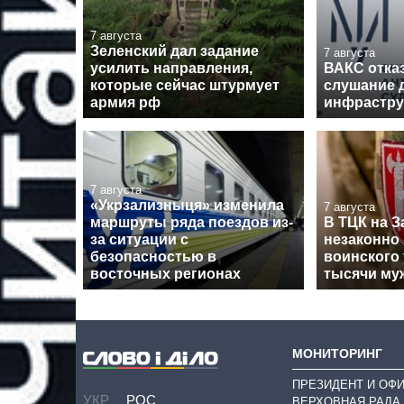
7 августа
Зеленский дал задание
7 августа
усилить направления,
ВАКС отка
которые сейчас штурмует
слушание 
армия рф
инфрастру
7 августа
«Укрзализныця» изменила
7 августа
маршруты ряда поездов из-
В ТЦК на З
за ситуации с
незаконно 
безопасностью в
воинского 
восточных регионах
тысячи му
МОНИТОРИНГ
ПРЕЗИДЕНТ И ОФ
УКР
РОС
ВЕРХОВНАЯ РАДА