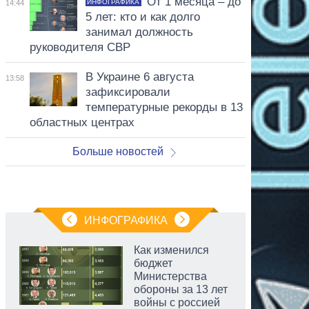
От 1 месяца – до
ИНФОГРАФИКА
14:44
5 лет: кто и как долго
занимал должность
руководителя СВР
В Украине 6 августа
13:58
зафиксировали
температурные рекорды в 13
областных центрах
Больше новостей
ИНФОГРАФИКА
Как изменился
бюджет
Министерства
обороны за 13 лет
войны с россией