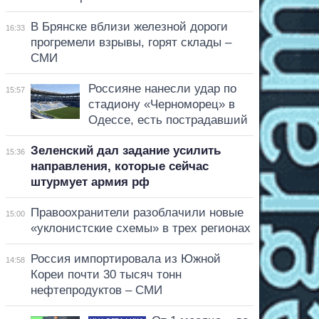
В Брянске вблизи железной дороги
16:33
прогремели взрывы, горят склады –
СМИ
Россияне нанесли удар по
15:57
стадиону «Черноморец» в
Одессе, есть пострадавший
Зеленский дал задание усилить
15:36
направления, которые сейчас
штурмует армия рф
Правоохранители разоблачили новые
15:00
«уклонистские схемы» в трех регионах
Россия импортировала из Южной
14:58
Кореи почти 30 тысяч тонн
нефтепродуктов – СМИ