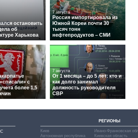
7 августа
Россия импортировала из
зался остановить
Южной Кореи почти 30
дела об
тысяч тонн
ктуре Харькова
нефтепродуктов – СМИ
7 августа
акарпатье
От 1 месяца – до 5 лет: кто и
«списали» с
как долго занимал
учета более 1,5
должность руководителя
жчин
СВР
РЕГИОНЫ
Киев
Ивано-Франковская об
ИС
Автономная республика
Киевская область