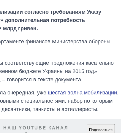
лизации согласно требованиям Указу
и» дополнительная потребность
2 млрд гривен.
ртаменте финансов Министерства обороны
ы соответствующие предложения касательно
венном бюджете Украины на 2015 год»
– говорится в тексте документа.
ала очередная, уже
шестая волна мобилизации
.
новными специальностями, набор по которым
От 1 месяца – до 5
т десантники, танкисты и артиллеристы.
лет: кто и как долго
занимал
должность
 НАШ YOUTUBE КАНАЛ
руководителя СВР
Подписаться