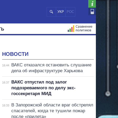
УКР
РОС
Сравнение
ТЬ
политиков
СТРАЦИЙ
МЭРЫ
ВСЕ ПЕРСОНЫ
НОВОСТИ
ВАКС отказался остановить слушание
16:44
дела об инфраструктуре Харькова
ВАКС отпустил под залог
16:37
подозреваемого по делу экс-
госсекретаря МИД
В Запорожской области враг обстрелял
16:33
спасателей, когда те тушили пожар
после «прилета»