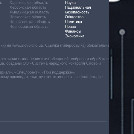
ь
Харьковская область
Наука
Херсонская область
Национальная
Хмельницкая область
безопасность
Черкасская область
Общество
Черниговская область
Политика
Черновицкая область
Право
Финансы
Экономика
) на www.slovoidilo.ua. Ссылка (гиперссылка) обязательна
состоянии выполнения этих обещаний, собрана и обработана
ua, созданы ОО «Система народного контроля Слово и
ериал», «Спецпроект», «При поддержке».
скому законодательству ответственность за содержание