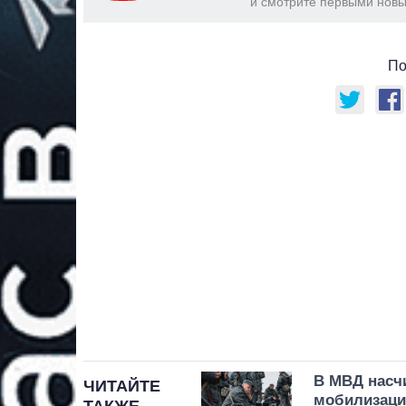
и смотрите первыми новы
По
В МВД насч
ЧИТАЙТЕ
мобилизаци