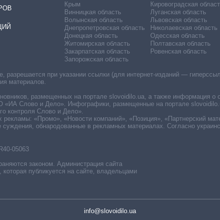
Крым
Кировоградская област
РОВ
Винницкая область
Луганская область
Волынская область
Львовская область
ЦИЙ
Днепропетровская область
Николаевская область
Донецкая область
Одесская область
Житомирская область
Полтавская область
Закарпатская область
Ровенская область
Запорожская область
 разрешается при указании ссылки (для интернет-изданий — гиперссылки
ния материалов.
овников, размещенных на портале slovoidilo.ua, а также информация о 
«ИА Слово и Дело». Инфографики, размещенные на портале slovoidilo.
о контроля Слово и Дело».
х рекламы: «Промо», «Новости компаний», «Позиция», «Партнерский мат
е суждения, обнародованные в рекламных материалах. Согласно украин
R40-05063
раняются законом. Администрация сайта
, которая публикуется на сайте, владельцами
info@slovoidilo.ua