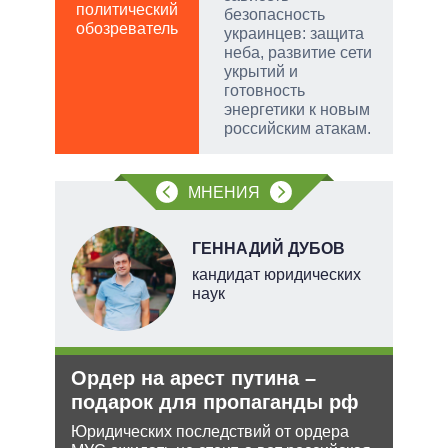
политический
обо
безопасность
обозреватель
украинцев: защита
неба, развитие сети
укрытий и
готовность
энергетики к новым
российским атакам.
МНЕНИЯ
О
ГЕННАДИЙ ДУБОВ
перт
кандидат юридических
наук
Ордер на арест путина –
Анн
подарок для пропаганды рф
не 
НА
Юридических последствий от ордера