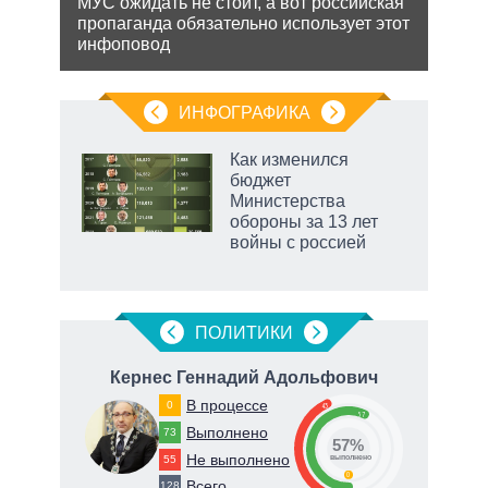
МУС ожидать не стоит, а вот российская
ения
Може
пропаганда обязательно использует этот
анне
инфоповод
ляет
може
попы
ИНФОГРАФИКА
 как
Как изменился
чипы
бюджет
ды и
Министерства
т на
обороны за 13 лет
войны с россией
маги
ПОЛИТИКИ
вич
Кернес Геннадий Адольфович
В процессе
0
43
57
Выполнено
73
57%
Не выполнено
55
о
выполнено
0
Всего
128