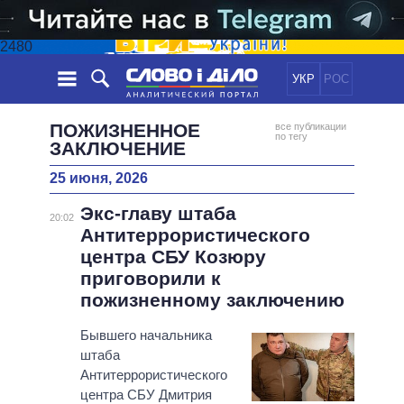
2480
УКР
РОС
НОВОСТИ
ПОЖИЗНЕННОЕ
все публикации
по тегу
ЗАКЛЮЧЕНИЕ
ОБЕЩАНИЯ
ЛЕНТА
ПОЛИТИКА
25 июня, 2026
СОБЫТИЯ
ЭКОНОМИКА
ПОЛИТИКИ
Экс-главу штаба
20:02
СТАТЬИ
ОБЩЕСТВО
Антитеррористического
ИНФОГРАФИКА
МНЕНИЯ
МИР
ВСЕ ПОЛИТИКИ
центра СБУ Козюру
ОБЗОРЫ
ПРЕЗИДЕНТ И ОФИС
приговорили к
ВИДЕО
пожизненному заключению
ДАЙДЖЕСТЫ
ВЕРХОВНАЯ РАДА
ПОДДЕРЖАТЬ
КАБИНЕТ МИНИСТРОВ
Бывшего начальника
ГЛАВЫ ОБЛАДМИНИСТРАЦИЙ
штаба
СРАВНЕНИЕ ПОЛИТИКОВ
Антитеррористического
МЭРЫ
центра СБУ Дмитрия