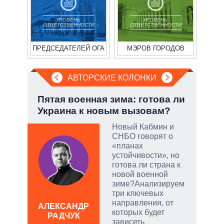
УРОВЕНЬ
УРОВЕНЬ
ОТВЕТСТВЕННОСТИ
ОТВЕТСТВЕННОСТИ
ПРЕДСЕДАТЕЛЕЙ ОГА
МЭРОВ ГОРОДОВ
АВТОРСКИЕ КОЛОНКИ
Пятая военная зима: готова ли
Июл
Украина к новым вызовам?
Кол
Новый Кабмин и
СНБО говорят о
огли
«планах
на
устойчивости», но
готова ли страна к
новой военной
зиме?Анализируем
три ключевых
направления, от
АЛЕКСАНДР
ЛЕО
которых будет
РАДЧУК
пол
зависеть