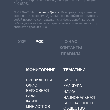
Субъект в сфере онлайн-медиа. Идентификатор медиа –
R40-05063
© 2009—2026
«Слово и Дело»
.
Все права защищены и
охраняются законом. Администрация сайта оставляет за
собой право не соглашаться с информацией, которая
публикуется на сайте, владельцами или авторами которой
являются третьи лица.
УКР
РОС
О НАС
КОНТАКТЫ
ПРАВИЛА
МОНИТОРИНГ
ТЕМАТИКИ
ПРЕЗИДЕНТ И
БИЗНЕС
ОФИС
КУЛЬТУРА
ВЕРХОВНАЯ
НАУКА
РАДА
НАЦИОНАЛЬНАЯ
КАБИНЕТ
БЕЗОПАСНОСТЬ
МИНИСТРОВ
ОБЩЕСТВО