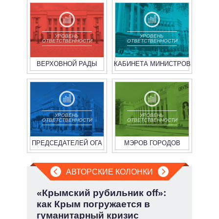
УРОВЕНЬ
УРОВЕНЬ
ОТВЕТСТВЕННОСТИ
ОТВЕТСТВЕННОСТИ
ВЕРХОВНОЙ РАДЫ
КАБИНЕТА МИНИСТРОВ
УРОВЕНЬ
УРОВЕНЬ
ОТВЕТСТВЕННОСТИ
ОТВЕТСТВЕННОСТИ
ПРЕДСЕДАТЕЛЕЙ ОГА
МЭРОВ ГОРОДОВ
АВТОРСКИЕ КОЛОНКИ
:
«Крымский рубильник off»:
Пят
как Крым погружается в
Укр
гуманитарный кризис