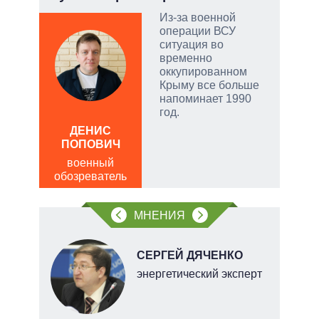
тый
Из-за военной
операции ВСУ
ситуация во
чатые
временно
ем
оккупированном
Крыму все больше
напоминает 1990
а
год.
АЛ
Р
ДЕНИС
ПОПОВИЧ
пол
обо
военный
обозреватель
МНЕНИЯ
НОВ
СЕРГЕЙ ДЯЧЕНКО
энергетический эксперт