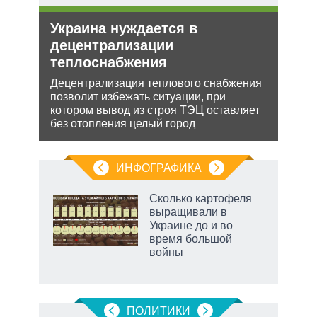
е
Украина нуждается в
Рос
аг
децентрализации
нич
теплоснабжения
Укр
Децентрализация теплового снабжения
Разм
ень
позволит избежать ситуации, при
терр
котором вывод из строя ТЭЦ оставляет
Минс
без отопления целый город
сове
ИНФОГРАФИКА
Сколько картофеля
выращивали в
в
Украине до и во
время большой
войны
рф
ПОЛИТИКИ