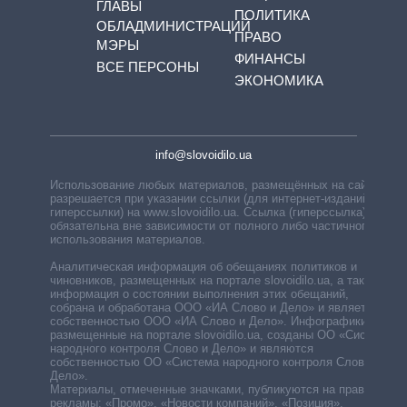
ГЛАВЫ
ПОЛИТИКА
ОБЛАДМИНИСТРАЦИЙ
ПРАВО
МЭРЫ
ФИНАНСЫ
ВСЕ ПЕРСОНЫ
ЭКОНОМИКА
info@slovoidilo.ua
Использование любых материалов, размещённых на сайте,
разрешается при указании ссылки (для интернет-изданий —
гиперссылки) на www.slovoidilo.ua. Ссылка (гиперссылка)
обязательна вне зависимости от полного либо частичного
использования материалов.
Аналитическая информация об обещаниях политиков и
чиновников, размещенных на портале slovoidilo.ua, а также
информация о состоянии выполнения этих обещаний,
собрана и обработана ООО «ИА Слово и Дело» и является
собственностью ООО «ИА Слово и Дело». Инфографики,
размещенные на портале slovoidilo.ua, созданы ОО «Система
народного контроля Слово и Дело» и являются
собственностью ОО «Система народного контроля Слово и
Дело».
Материалы, отмеченные значками, публикуются на правах
рекламы: «Промо», «Новости компаний», «Позиция»,