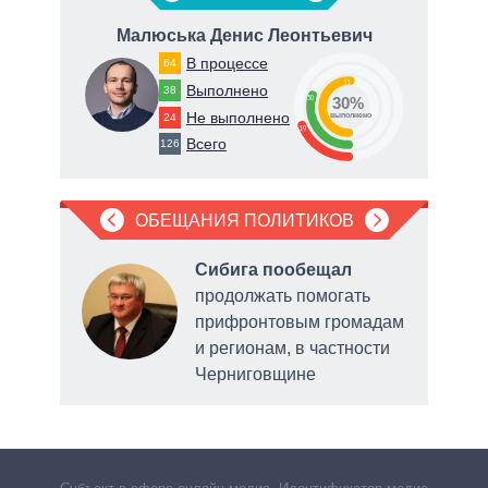
Малюська Денис Леонтьевич
Т
В процессе
64
51
Выполнено
38
30
30%
Не выполнено
24
о
выполнено
19
Всего
126
ОБЕЩАНИЯ ПОЛИТИКОВ
Сибига пообещал
продолжать помогать
прифронтовым громадам
и регионам, в частности
и и
Черниговщине