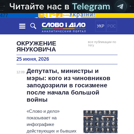
477
УКР
РОС
НОВОСТИ
ОКРУЖЕНИЕ
все публикации по
тегу
ЯНУКОВИЧА
ОБЕЩАНИЯ
ЛЕНТА
ПОЛИТИКА
25 июня, 2026
СОБЫТИЯ
ЭКОНОМИКА
ПОЛИТИКИ
Депутаты, министры и
12:09
СТАТЬИ
ОБЩЕСТВО
мэры: кого из чиновников
ИНФОГРАФИКА
МНЕНИЯ
МИР
ВСЕ ПОЛИТИКИ
заподозрили в госизмене
ОБЗОРЫ
ПРЕЗИДЕНТ И ОФИС
после начала большой
ВИДЕО
войны
ДАЙДЖЕСТЫ
ВЕРХОВНАЯ РАДА
ПОДДЕРЖАТЬ
КАБИНЕТ МИНИСТРОВ
«Слово и дело»
ГЛАВЫ ОБЛАДМИНИСТРАЦИЙ
показывает на
СРАВНЕНИЕ ПОЛИТИКОВ
инфографике
МЭРЫ
действующих и бывших