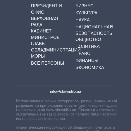
ПРЕЗИДЕНТ И
БИЗНЕС
ОФИС
КУЛЬТУРА
ВЕРХОВНАЯ
НАУКА
РАДА
НАЦИОНАЛЬНАЯ
КАБИНЕТ
БЕЗОПАСНОСТЬ
МИНИСТРОВ
ОБЩЕСТВО
ГЛАВЫ
ПОЛИТИКА
ОБЛАДМИНИСТРАЦИЙ
ПРАВО
МЭРЫ
ФИНАНСЫ
ВСЕ ПЕРСОНЫ
ЭКОНОМИКА
info@slovoidilo.ua
Использование любых материалов, размещённых на сайте,
разрешается при указании ссылки (для интернет-изданий —
гиперссылки) на www.slovoidilo.ua. Ссылка (гиперссылка)
обязательна вне зависимости от полного либо частичного
использования материалов.
Аналитическая информация об обещаниях политиков и