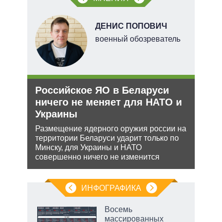
акам.
В
ДЕНИС ПОПОВИЧ
ких
военный обозреватель
Российское ЯО в Беларуси
Рез
рф
ничего не меняет для НАТО и
рф 
Украины
ра
Несм
йская
обяз
Размещение ядерного оружия россии на
 этот
поли
территории Беларуси ударит только по
важн
Минску, для Украины и НАТО
совершенно ничего не изменится
ИНФОГРАФИКА
 как
Восемь
чипы
массированных