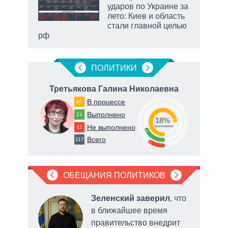
ды и
ударов по Украине за
т на
лето: Киев и область
стали главной целью
рф
ПОЛИТИКИ
Третьякова Галина Николаевна
Дуб
В процессе
85
Выполнено
21
18%
73
Не выполнено
11
о
выполнено
18
Всего
117
9
ОБЕЩАНИЯ ПОЛИТИКОВ
ал
Зеленский заверил
, что
в ближайшее время
правительство внедрит