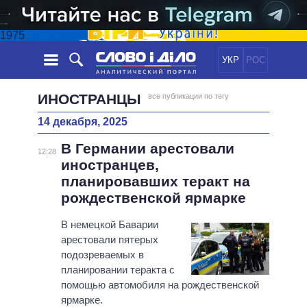
1975
УКР
РОС
НОВОСТИ
ИНОСТРАНЦЫ
все публикации по тегу
14 декабря, 2025
ОБЕЩАНИЯ
ЛЕНТА
ПОЛИТИКА
В Германии арестовали
СОБЫТИЯ
ЭКОНОМИКА
12:28
ПОЛИТИКИ
иностранцев,
СТАТЬИ
ОБЩЕСТВО
планировавших теракт на
ИНФОГРАФИКА
МНЕНИЯ
МИР
ВСЕ ПОЛИТИКИ
рождественской ярмарке
ОБЗОРЫ
ПРЕЗИДЕНТ И ОФИС
ВИДЕО
В немецкой Баварии
ДАЙДЖЕСТЫ
ВЕРХОВНАЯ РАДА
арестовали пятерых
ПОДДЕРЖАТЬ
КАБИНЕТ МИНИСТРОВ
подозреваемых в
ГЛАВЫ ОБЛАДМИНИСТРАЦИЙ
планировании теракта с
СРАВНЕНИЕ ПОЛИТИКОВ
помощью автомобиля на рождественской
МЭРЫ
ярмарке.