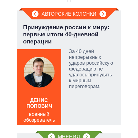
АВТОРСКИЕ КОЛОНКИ
а ли
Принуждение россии к миру:
Охо
?
первые итоги 40-дневной
ли 
операции
соб
 и
о
За 40 дней
непрерывных
 но
ударов российскую
на к
федерацию не
удалось принудить
руем
к мирным
переговорам.
от
ДЕНИС
Д
ПОПОВИЧ
ПО
военный
в
щита
обозреватель
обо
 сети
МНЕНИЯ
овым