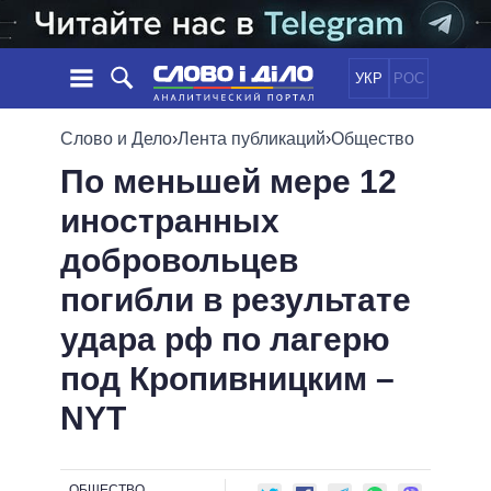
УКР
РОС
НОВОСТИ
Слово и Дело
›
Лента публикаций
›
Общество
По меньшей мере 12
ОБЕЩАНИЯ
ЛЕНТА
ПОЛИТИКА
иностранных
СОБЫТИЯ
ЭКОНОМИКА
ПОЛИТИКИ
добровольцев
СТАТЬИ
ОБЩЕСТВО
ИНФОГРАФИКА
МНЕНИЯ
МИР
ВСЕ ПОЛИТИКИ
погибли в результате
ОБЗОРЫ
ПРЕЗИДЕНТ И ОФИС
удара рф по лагерю
ВИДЕО
ДАЙДЖЕСТЫ
ВЕРХОВНАЯ РАДА
под Кропивницким –
ПОДДЕРЖАТЬ
КАБИНЕТ МИНИСТРОВ
NYT
ГЛАВЫ ОБЛАДМИНИСТРАЦИЙ
СРАВНЕНИЕ ПОЛИТИКОВ
МЭРЫ
ВСЕ ПЕРСОНЫ
ОБЩЕСТВО