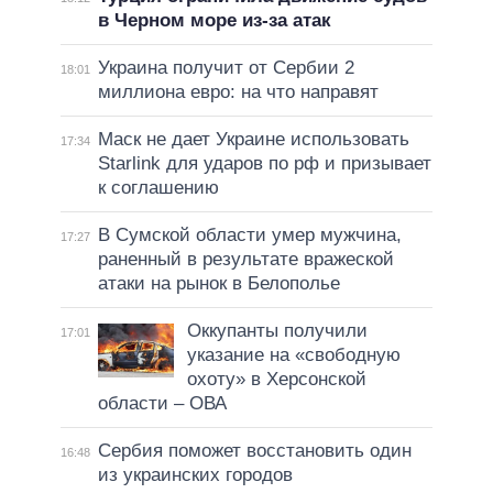
в Черном море из-за атак
Украина получит от Сербии 2
18:01
миллиона евро: на что направят
Маск не дает Украине использовать
17:34
Starlink для ударов по рф и призывает
к соглашению
В Сумской области умер мужчина,
17:27
раненный в результате вражеской
атаки на рынок в Белополье
Оккупанты получили
17:01
указание на «свободную
охоту» в Херсонской
области – ОВА
Сербия поможет восстановить один
16:48
из украинских городов