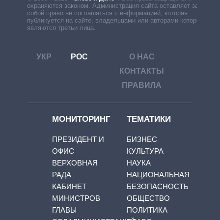
охраняются законом. Администрация сайта оставляет за
собой право не соглашаться с информацией, которая
публикуется на сайте, владельцами или авторами которой
являются третьи лица.
УКР
РОС
О НАС
КОНТАКТЫ
ПРАВИЛА
МОНИТОРИНГ
ТЕМАТИКИ
ПРЕЗИДЕНТ И
БИЗНЕС
ОФИС
КУЛЬТУРА
ВЕРХОВНАЯ
НАУКА
РАДА
НАЦИОНАЛЬНАЯ
КАБИНЕТ
БЕЗОПАСНОСТЬ
МИНИСТРОВ
ОБЩЕСТВО
ГЛАВЫ
ПОЛИТИКА