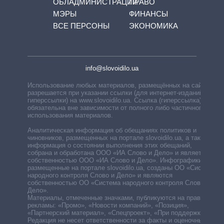
ОБЛАДМИНИСТРАЦИЙ
ПРАВО
МЭРЫ
ФИНАНСЫ
ВСЕ ПЕРСОНЫ
ЭКОНОМИКА
info@slovoidilo.ua
Использование любых материалов, размещённых на сайте,
разрешается при указании ссылки (для интернет-изданий —
гиперссылки) на www.slovoidilo.ua. Ссылка (гиперссылка)
обязательна вне зависимости от полного либо частичного
использования материалов.
Аналитическая информация об обещаниях политиков и
чиновников, размещенных на портале slovoidilo.ua, а также
информация о состоянии выполнения этих обещаний,
собрана и обработана ООО «ИА Слово и Дело» и является
собственностью ООО «ИА Слово и Дело». Инфографики,
размещенные на портале slovoidilo.ua, созданы ОО «Система
народного контроля Слово и Дело» и являются
собственностью ОО «Система народного контроля Слово и
Дело».
Материалы, отмеченные значками, публикуются на правах
рекламы: «Промо», «Новости компаний», «Позиция»,
«Партнерский материал», «Спецпроект», «При поддержке».
Редакция не несет ответственности за факты и оценочные