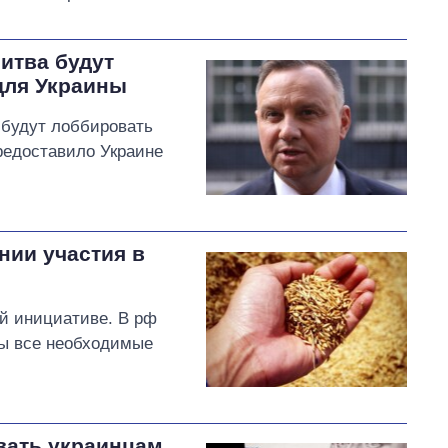
Литва будут
для Украины
 будут лоббировать
редоставило Украине
нии участия в
ой инициативе. В рф
ны все необходимые
вать украинцам