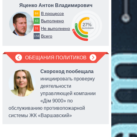
Яценко Антон Владимирович
Дубил
В процессе
84
53
Выполнено
43
27%
27
Не выполнено
31
выполнено
20
Всего
158
ОБЕЩАНИЯ ПОЛИТИКОВ
Скороход пообещала
инициировать проверку
деятельности
управляющей компании
«Дім 9000» по
обслуживанию противопожарной
головы
системы ЖК «Варшавский»