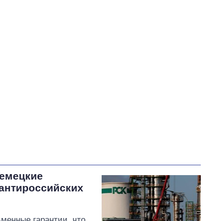
Южанина Нина Петровна
В процессе
42
55
Выполнено
16
21%
24
Не выполнено
18
выполнено
21
Всего
76
Корецкий пообещал
срочно организовать
встречи с
представителями бизнеса
емецкие
антироссийских
менные гарантии, что