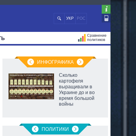
УКР
РОС
Сравнение
ТЬ
политиков
СТРАЦИЙ
МЭРЫ
ВСЕ ПЕРСОНЫ
ИНФОГРАФИКА
Сколько
картофеля
выращивали в
Украине до и во
время большой
войны
ПОЛИТИКИ