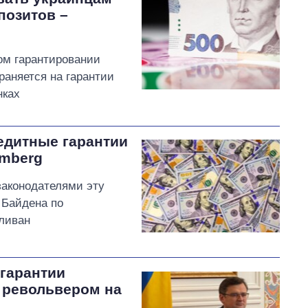
позитов –
ном гарантировании
раняется на гарантии
нках
едитные гарантии
omberg
законодателями эту
 Байдена по
ливан
«гарантии
 револьвером на