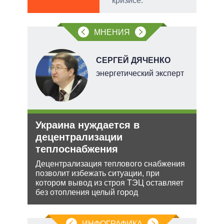
кризисе.
обо
МНЕНИЯ
СЕРГЕЙ ДЯЧЕНКО
тель
энергетический эксперт
и
Украина нуждается в
Анн
О и
децентрализации
не 
теплоснабжения
НА
ии на
Децентрализация теплового снабжения
Може
 по
позволит избежать ситуации, при
анне
котором вывод из строя ТЭЦ оставляет
може
без отопления целый город
попы
ИНФОГРАФИКА