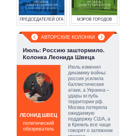
УРОВЕНЬ
УРОВЕНЬ
ОТВЕТСТВЕННОСТИ
ОТВЕТСТВЕННОСТИ
ПРЕДСЕДАТЕЛЕЙ ОГА
МЭРОВ ГОРОДОВ
АВТОРСКИЕ КОЛОНКИ
Июль: Россию заштормило.
Охо
Колонка Леонида Швеца
ли 
соб
Июль изменил
динамику войны:
огли
россия усилила
на
баллистические
атаки, а Украина –
удары вглубь
территории рф.
Москва потеряла
ожидаемую
ЛЕОНИД ШВЕЦ
поддержку США, а
Д
политический
в Кремль все чаще
ПО
обозреватель
говорят о затяжном
в