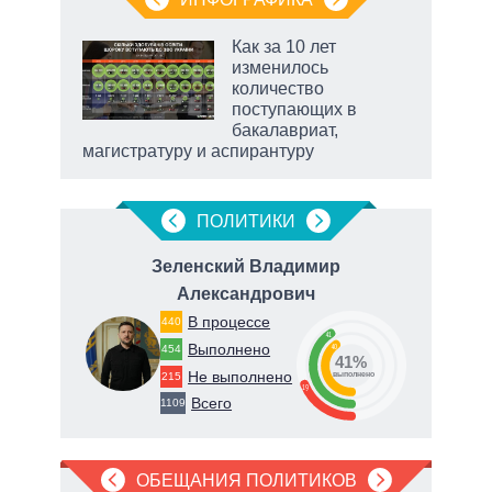
Как за 10 лет
изменилось
не за
количество
асть
поступающих в
елью
бакалавриат,
магистратуру и аспирантуру
ПОЛИТИКИ
Зеленский Владимир
Александрович
В процессе
440
41
Выполнено
40
454
о
41%
Не выполнено
215
выполнено
19
Всего
1109
ОБЕЩАНИЯ ПОЛИТИКОВ