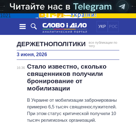
1021
УКР
РОС
НОВОСТИ
ДЕРЖЕТНОПОЛІТИКИ
все публикации по
тегу
3 июня, 2026
ОБЕЩАНИЯ
ЛЕНТА
ПОЛИТИКА
Стало известно, сколько
СОБЫТИЯ
ЭКОНОМИКА
16:36
ПОЛИТИКИ
священников получили
СТАТЬИ
ОБЩЕСТВО
бронирование от
ИНФОГРАФИКА
МНЕНИЯ
МИР
ВСЕ ПОЛИТИКИ
мобилизации
ОБЗОРЫ
ПРЕЗИДЕНТ И ОФИС
ВИДЕО
В Украине от мобилизации забронированы
ДАЙДЖЕСТЫ
ВЕРХОВНАЯ РАДА
примерно 6,5 тысяч священнослужителей.
ПОДДЕРЖАТЬ
КАБИНЕТ МИНИСТРОВ
При этом статус критической получили 10
ГЛАВЫ ОБЛАДМИНИСТРАЦИЙ
тысяч религиозных организаций.
СРАВНЕНИЕ ПОЛИТИКОВ
МЭРЫ