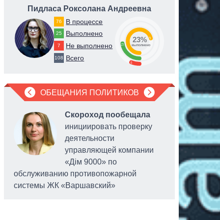
Пидласа Роксолана Андреевна
Ст
В процессе
76
Выполнено
25
23%
71
Не выполнено
23
7
выполнено
Всего
108
6
ОБЕЩАНИЯ ПОЛИТИКОВ
Скороход пообещала
инициировать проверку
деятельности
управляющей компании
«Дім 9000» по
обслуживанию противопожарной
системы ЖК «Варшавский»