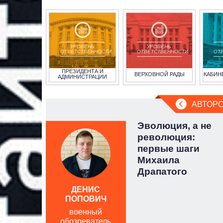
УРОВЕНЬ
УРОВЕНЬ
ОТВЕТСТВЕННОСТИ
ОТВЕТСТВЕННОСТИ
ОТ
ПРЕЗИДЕНТА И
ВЕРХОВНОЙ РАДЫ
КАБИН
АДМИНИСТРАЦИИ
АВТОРС
 несет
Эволюция, а не
лонка
революция:
веца
первые шаги
Михаила
Драпатого
ДЕНИС
ПОПОВИЧ
военный
обозреватель