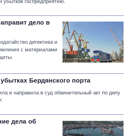
и убытков госпредприятию.
аправит дело в
одатайство детектива и
комления с материалами
щиты.
 убытках Бердянского порта
ила и направила в суд обвинительный акт по делу
У.
ие дела об