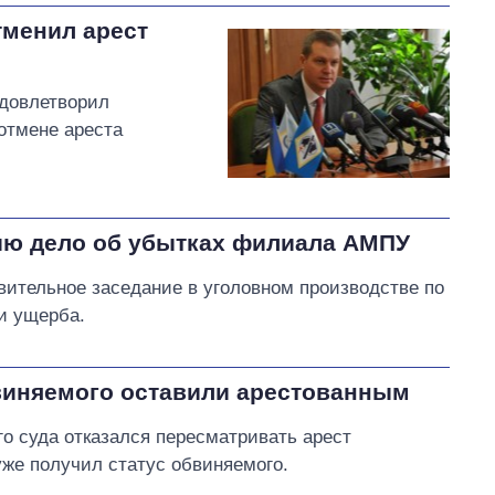
тменил арест
удовлетворил
отмене ареста
ию дело об убытках филиала АМПУ
вительное заседание в уголовном производстве по
и ущерба.
виняемого оставили арестованным
о суда отказался пересматривать арест
же получил статус обвиняемого.