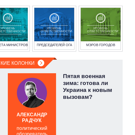
УРОВЕНЬ
УРОВЕНЬ
УРОВЕНЬ
ВЕТСТВЕННОСТИ
ОТВЕТСТВЕННОСТИ
ОТВЕТСТВЕННОСТИ
ЕТА МИНИСТРОВ
ПРЕДСЕДАТЕЛЕЙ ОГА
МЭРОВ ГОРОДОВ
КИЕ КОЛОНКИ
Пятая военная
зима: готова ли
Украина к новым
вызовам?
АЛЕКСАНДР
РАДЧУК
политический
обозреватель
о