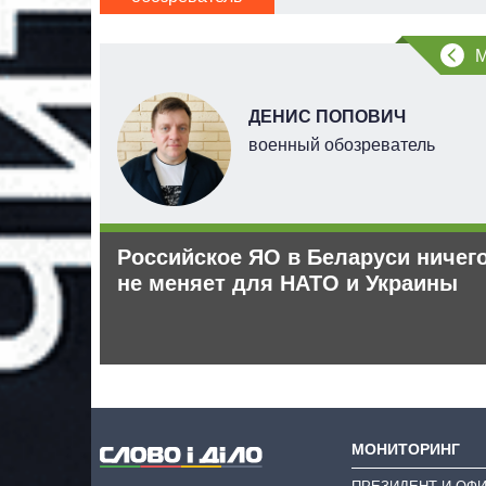
НОВ
ДЕНИС ПОПОВИЧ
военный обозреватель
 рф –
Российское ЯО в Беларуси ничег
не меняет для НАТО и Украины
МОНИТОРИНГ