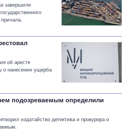
ка завершили
 государственного
 причала.
рестовал
ия об аресте
у о нанесении ущерба
ырем подозреваемым определили
етворил ходатайство детектива и прокурора о
ваемым.