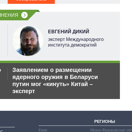
МНЕНИЯ
ЕВГЕНИЙ ДИКИЙ
эксперт Международного
института демократий
о
Заявлением о размещении
Ор
ядерного оружия в Беларуси
дл
путин мог «кинуть» Китай –
эксперт
РЕГИОНЫ
Киев
Ивано-Франковская об