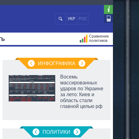
УКР
РОС
Сравнение
ТЬ
политиков
СТРАЦИЙ
МЭРЫ
ВСЕ ПЕРСОНЫ
ИНФОГРАФИКА
Восемь
массированных
ударов по Украине
за лето: Киев и
область стали
главной целью рф
ПОЛИТИКИ