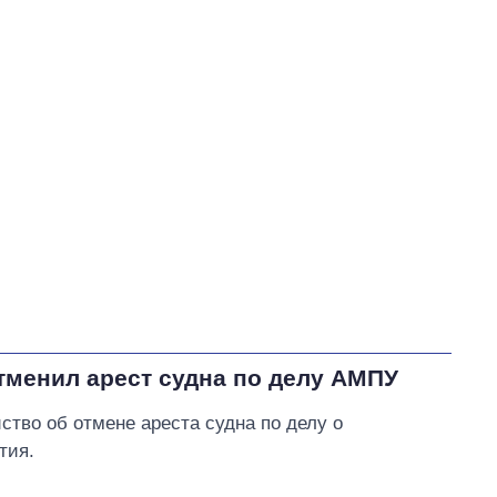
Власенко Сергей Владимирович
В процессе
62
49
Выполнено
27
30
21%
Не выполнено
39
выполнено
21
Всего
128
Зеленский пообещал
восстановить
электроснабжение в
Херсоне после обстрела в
ночь на 6 августа 2026
тменил арест судна по делу АМПУ
года
тво об отмене ареста судна по делу о
тия.