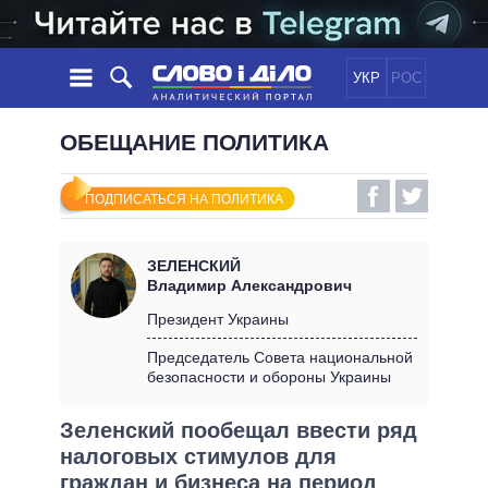
УКР
РОС
НОВОСТИ
ОБЕЩАНИЕ ПОЛИТИКА
ОБЕЩАНИЯ
ЛЕНТА
ПОЛИТИКА
ПОДПИСАТЬСЯ НА ПОЛИТИКА
СОБЫТИЯ
ЭКОНОМИКА
ПОЛИТИКИ
СТАТЬИ
ОБЩЕСТВО
ЗЕЛЕНСКИЙ
ИНФОГРАФИКА
МНЕНИЯ
МИР
ВСЕ ПОЛИТИКИ
Владимир Александрович
ОБЗОРЫ
ПРЕЗИДЕНТ И ОФИС
Президент Украины
ВИДЕО
ДАЙДЖЕСТЫ
ВЕРХОВНАЯ РАДА
Председатель Совета национальной
ПОДДЕРЖАТЬ
безопасности и обороны Украины
КАБИНЕТ МИНИСТРОВ
ГЛАВЫ ОБЛАДМИНИСТРАЦИЙ
СРАВНЕНИЕ ПОЛИТИКОВ
Зеленский пообещал ввести ряд
МЭРЫ
налоговых стимулов для
ВСЕ ПЕРСОНЫ
граждан и бизнеса на период