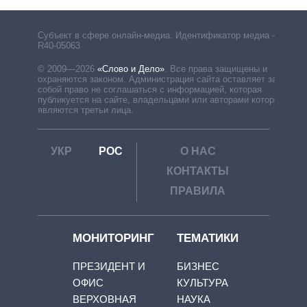
Субъект в сфере онлайн-медиа. Идентификатор медиа –
R40-05063
© 2009—2026
«Слово и Дело»
.
Все права защищены и
охраняются законом. Администрация сайта оставляет за
собой право не соглашаться с информацией, которая
публикуется на сайте, владельцами или авторами которой
являются третьи лица.
УКР
РОС
О НАС
КОНТАКТЫ
ПРАВИЛА
МОНИТОРИНГ
ТЕМАТИКИ
ПРЕЗИДЕНТ И
БИЗНЕС
ОФИС
КУЛЬТУРА
ВЕРХОВНАЯ
НАУКА