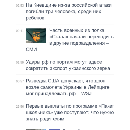
На Киевщине из-за российской атаки
02:53
погибли три человека, среди них
ребенок
Часть военных из полка
02:41
«Скала» начали переводить
в другие подразделения –
СМИ
Удары рф по портам могут вдвое
01:59
сократить экспорт украинского зерна
Разведка США допускает, что дрон
00:57
возле самолета Украины в Лейпциге
мог принадлежать рф – WSJ
Первые выплаты по программе «Пакет
23:56
школьника» уже поступают: что нужно
знать родителям