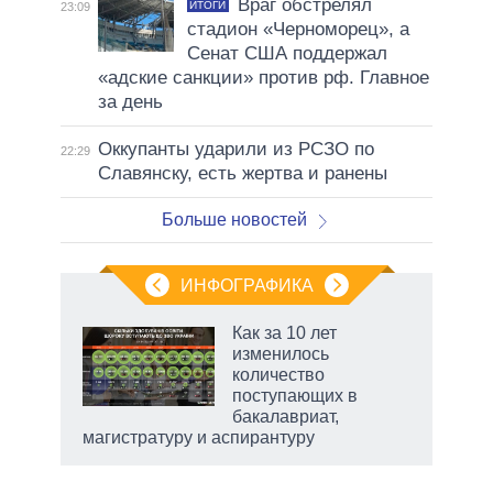
Враг обстрелял
ИТОГИ
23:09
стадион «Черноморец», а
Сенат США поддержал
«адские санкции» против рф. Главное
за день
Оккупанты ударили из РСЗО по
22:29
Славянску, есть жертва и ранены
Больше новостей
ИНФОГРАФИКА
Как за 10 лет
изменилось
не за
количество
асть
поступающих в
елью
бакалавриат,
магистратуру и аспирантуру