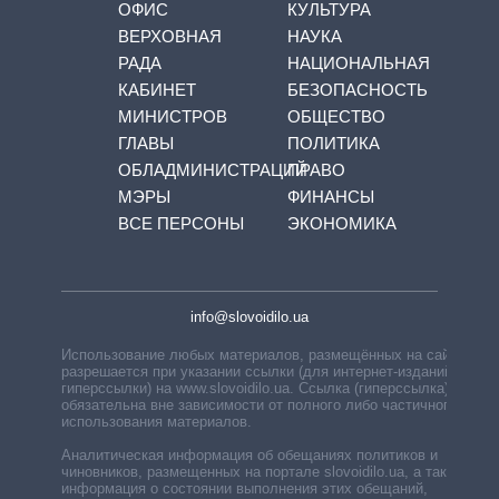
ОФИС
КУЛЬТУРА
ВЕРХОВНАЯ
НАУКА
РАДА
НАЦИОНАЛЬНАЯ
КАБИНЕТ
БЕЗОПАСНОСТЬ
МИНИСТРОВ
ОБЩЕСТВО
ГЛАВЫ
ПОЛИТИКА
ОБЛАДМИНИСТРАЦИЙ
ПРАВО
МЭРЫ
ФИНАНСЫ
ВСЕ ПЕРСОНЫ
ЭКОНОМИКА
info@slovoidilo.ua
Использование любых материалов, размещённых на сайте,
разрешается при указании ссылки (для интернет-изданий —
гиперссылки) на www.slovoidilo.ua. Ссылка (гиперссылка)
обязательна вне зависимости от полного либо частичного
использования материалов.
Аналитическая информация об обещаниях политиков и
чиновников, размещенных на портале slovoidilo.ua, а также
информация о состоянии выполнения этих обещаний,