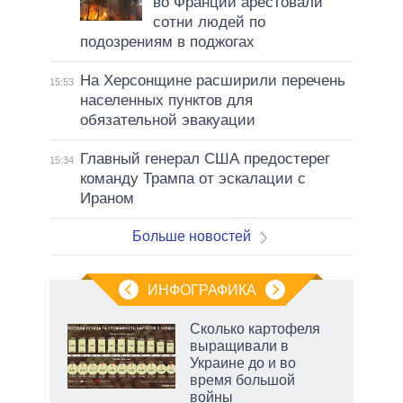
во Франции арестовали
сотни людей по
подозрениям в поджогах
На Херсонщине расширили перечень
15:53
населенных пунктов для
обязательной эвакуации
Главный генерал США предостерег
15:34
команду Трампа от эскалации с
Ираном
Больше новостей
ИНФОГРАФИКА
 5
Сколько картофеля
го
выращивали в
сть
Украине до и во
ВР
время большой
войны