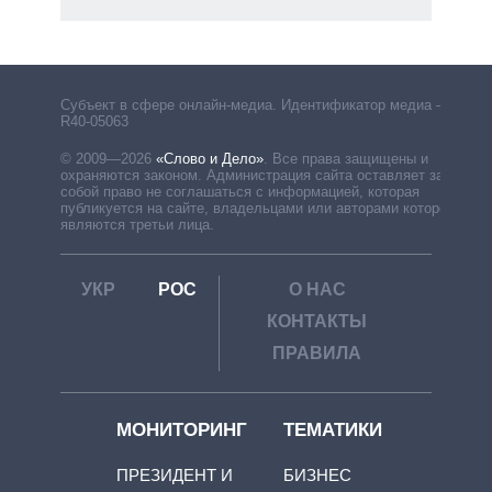
рф
Субъект в сфере онлайн-медиа. Идентификатор медиа –
R40-05063
© 2009—2026
«Слово и Дело»
.
Все права защищены и
охраняются законом. Администрация сайта оставляет за
собой право не соглашаться с информацией, которая
публикуется на сайте, владельцами или авторами которой
являются третьи лица.
УКР
РОС
О НАС
КОНТАКТЫ
ПРАВИЛА
МОНИТОРИНГ
ТЕМАТИКИ
ПРЕЗИДЕНТ И
БИЗНЕС