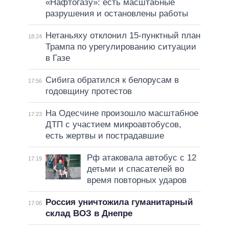
«Нафтогазу»: есть масштабные
разрушения и остановлены работы
Нетаньяху отклонил 15-пунктный план
18:24
Трампа по урегулированию ситуации
в Газе
Сибига обратился к белорусам в
17:56
годовщину протестов
На Одесчине произошло масштабное
17:23
ДТП с участием микроавтобусов,
есть жертвы и пострадавшие
Рф атаковала автобус с 12
17:19
детьми и спасателей во
время повторных ударов
Россия уничтожила гуманитарный
17:06
склад ВОЗ в Днепре