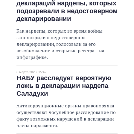
деклараций нардепы, которых
ОБЕЩАНИЯ В ПРОЦЕССЕ
подозревали в недостоверном
ВСЕ ОБЕЩАНИЯ
декларировании
АРХИВНЫЕ ОБЕЩАНИЯ
Как нардепы, которых во время войны
заподозрили в недостоверном
декларировании, голосовали за его
возобновление и открытие реестра – на
инфографике.
6 марта 2023, 15:42
НАБУ расследует вероятную
ложь в декларации нардепа
Саладухи
Антикоррупционные органы правопорядка
осуществляют досудебное расследование по
факту возможных нарушений в декларации
члена парламента.