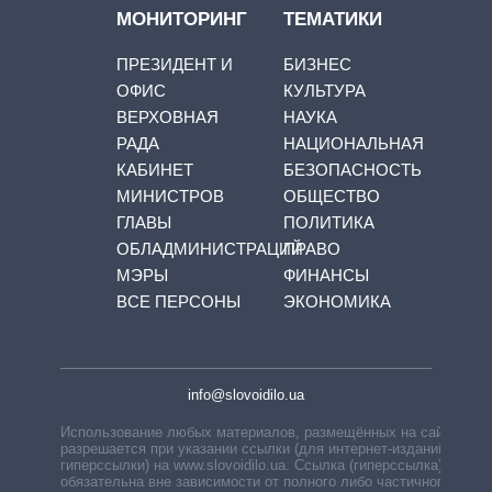
МОНИТОРИНГ
ТЕМАТИКИ
ПРЕЗИДЕНТ И
БИЗНЕС
ОФИС
КУЛЬТУРА
ВЕРХОВНАЯ
НАУКА
РАДА
НАЦИОНАЛЬНАЯ
КАБИНЕТ
БЕЗОПАСНОСТЬ
МИНИСТРОВ
ОБЩЕСТВО
ГЛАВЫ
ПОЛИТИКА
ОБЛАДМИНИСТРАЦИЙ
ПРАВО
МЭРЫ
ФИНАНСЫ
ВСЕ ПЕРСОНЫ
ЭКОНОМИКА
info@slovoidilo.ua
Использование любых материалов, размещённых на сайте,
разрешается при указании ссылки (для интернет-изданий —
гиперссылки) на www.slovoidilo.ua. Ссылка (гиперссылка)
обязательна вне зависимости от полного либо частичного