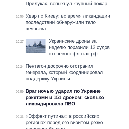
Прилуках, вспыхнул крупный пожар
Удар по Киеву: во время ликвидации
10:56
последствий обнаружили тело
человека
Украинские дроны за
10:27
неделю поразили 12 судов
«теневого флота» рф
Пентагон досрочно отстранил
10:24
генерала, который координировал
поддержку Украины
Враг ночью ударил по Украине
09:59
ракетами и 151 дроном: сколько
ликвидировала ПВО
«Эффект путина»: в российских
09:33
регионах перед его визитом резко
дешевеет бензин