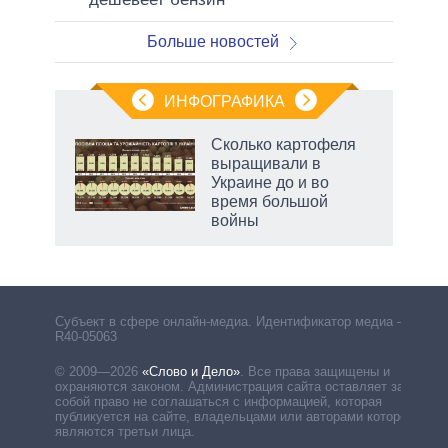
Больше новостей
ИНФОГРАФИКА
Сколько картофеля
выращивали в
Украине до и во
время большой
войны
рф
Субъект в сфере онлайн-медиа. Идентификатор медиа –
R40-05063
© 2009—2026
«Слово и Дело»
.
Все права защищены и
охраняются законом. Администрация сайта оставляет за
собой право не соглашаться с информацией, которая
публикуется на сайте, владельцами или авторами которой
являются третьи лица.