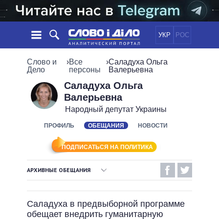
УКР
РОС
НОВОСТИ
Слово и
›
Все
›
Саладуха Ольга
Дело
персоны
Валерьевна
ОБЕЩАНИЯ
ЛЕНТА
ПОЛИТИКА
Саладуха Ольга
Валерьевна
СОБЫТИЯ
ЭКОНОМИКА
ПОЛИТИКИ
Народный депутат Украины
СТАТЬИ
ОБЩЕСТВО
ИНФОГРАФИКА
ПРОФИЛЬ
ОБЕЩАНИЯ
НОВОСТИ
МНЕНИЯ
МИР
ВСЕ ПОЛИТИКИ
ОБЗОРЫ
ПРЕЗИДЕНТ И ОФИС
ВИДЕО
ПОДПИСАТЬСЯ НА ПОЛИТИКА
ДАЙДЖЕСТЫ
ВЕРХОВНАЯ РАДА
ПОДДЕРЖАТЬ
КАБИНЕТ МИНИСТРОВ
АРХИВНЫЕ ОБЕЩАНИЯ
ГЛАВЫ ОБЛАДМИНИСТРАЦИЙ
ВЫПОЛНЕННЫЕ ОБЕЩАНИЯ
СРАВНЕНИЕ ПОЛИТИКОВ
МЭРЫ
Саладуха в предвыборной программе
НЕВЫПОЛНЕННЫЕ ОБЕЩАНИЯ
ВСЕ ПЕРСОНЫ
обещает внедрить гуманитарную