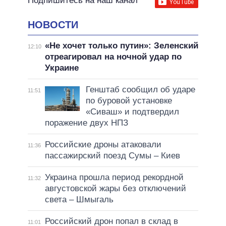
Подпишитесь на наш канал
НОВОСТИ
«Не хочет только путин»: Зеленский
12:10
отреагировал на ночной удар по
Украине
Генштаб сообщил об ударе
11:51
по буровой установке
«Сиваш» и подтвердил
поражение двух НПЗ
Российские дроны атаковали
11:36
пассажирский поезд Сумы – Киев
Украина прошла период рекордной
11:32
августовской жары без отключений
света – Шмыгаль
Российский дрон попал в склад в
11:01