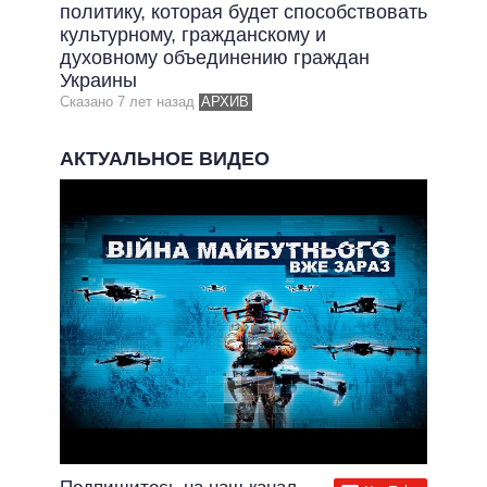
ОБЕЩАНИЯ В ПРОЦЕССЕ
политику, которая будет способствовать
культурному, гражданскому и
ВСЕ ОБЕЩАНИЯ
духовному объединению граждан
Украины
АРХИВНЫЕ ОБЕЩАНИЯ
Сказано 7 лет назад
АРХИВ
АКТУАЛЬНОЕ ВИДЕО