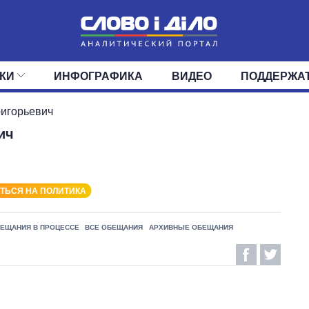
КИ
ИНФОГРАФИКА
ВИДЕО
ПОДДЕРЖА
ИС
ЛЕНТА
ВЕРХОВНАЯ РАДА
СОБЫТИЯ
СТАТЬИ
КАБИНЕТ МИНИСТРОВ
МНЕНИЯ
ОБЗОРЫ
ГЛАВЫ ОБЛАДМИНИ
ДАЙДЖЕСТЫ
игорьевич
ич
ПОЛИТИКА
ДЕПУТАТЫ
ЭКОНОМИКА
КОМИТЕТЫ
ФРАКЦИИ
ОБЩЕСТВО
ОКРУГА
МИР
ТЬСЯ НА ПОЛИТИКА
ЕЩАНИЯ В ПРОЦЕССЕ
ВСЕ ОБЕЩАНИЯ
АРХИВНЫЕ ОБЕЩАНИЯ