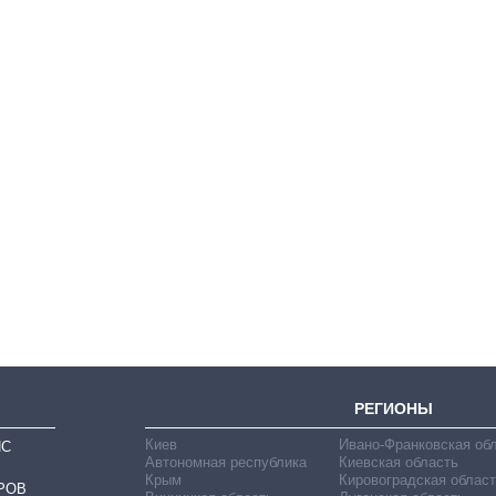
От 1 месяца – до 5
лет: кто и как долго
занимал
должность
руководителя СВР
РЕГИОНЫ
Киев
Ивано-Франковская об
ИС
Автономная республика
Киевская область
Крым
Кировоградская област
РОВ