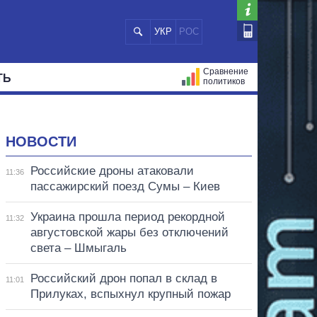
УКР
РОС
Сравнение
ТЬ
политиков
СТРАЦИЙ
МЭРЫ
ВСЕ ПЕРСОНЫ
НОВОСТИ
Российские дроны атаковали
11:36
пассажирский поезд Сумы – Киев
Украина прошла период рекордной
11:32
августовской жары без отключений
света – Шмыгаль
Российский дрон попал в склад в
11:01
Прилуках, вспыхнул крупный пожар