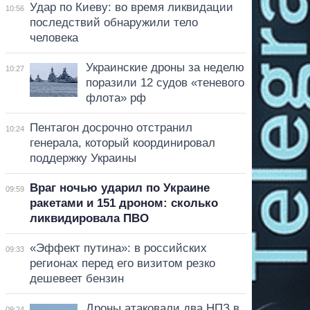
Удар по Киеву: во время ликвидации
10:56
последствий обнаружили тело
человека
Украинские дроны за неделю
10:27
поразили 12 судов «теневого
флота» рф
Пентагон досрочно отстранил
10:24
генерала, который координировал
поддержку Украины
Враг ночью ударил по Украине
09:59
ракетами и 151 дроном: сколько
ликвидировала ПВО
«Эффект путина»: в российских
09:33
регионах перед его визитом резко
дешевеет бензин
Дроны атаковали два НПЗ в
09:24