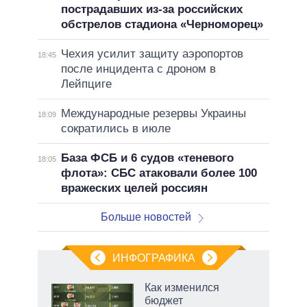
пострадавших из-за российских
обстрелов стадиона «Черноморец»
Чехия усилит защиту аэропортов
18:45
после инцидента с дроном в
Лейпциге
Международные резервы Украины
18:09
сократились в июле
База ФСБ и 6 судов «теневого
18:05
флота»: СБС атаковали более 100
вражеских целей россиян
Больше новостей
ИНФОГРАФИКА
 5
Как изменился
го
бюджет