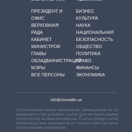
ПРЕЗИДЕНТ И
БИЗНЕС
ОФИС
КУЛЬТУРА
ВЕРХОВНАЯ
НАУКА
РАДА
НАЦИОНАЛЬНАЯ
КАБИНЕТ
БЕЗОПАСНОСТЬ
МИНИСТРОВ
ОБЩЕСТВО
ГЛАВЫ
ПОЛИТИКА
ОБЛАДМИНИСТРАЦИЙ
ПРАВО
МЭРЫ
ФИНАНСЫ
ВСЕ ПЕРСОНЫ
ЭКОНОМИКА
info@slovoidilo.ua
Использование любых материалов, размещённых на сайте,
разрешается при указании ссылки (для интернет-изданий —
гиперссылки) на www.slovoidilo.ua. Ссылка (гиперссылка)
обязательна вне зависимости от полного либо частичного
использования материалов.