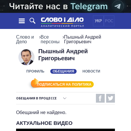
УКР
РОС
НОВОСТИ
Слово и
›
Все
›
Пышный Андрей
Дело
персоны
Григорьевич
ОБЕЩАНИЯ
ЛЕНТА
ПОЛИТИКА
Пышный Андрей
Григорьевич
СОБЫТИЯ
ЭКОНОМИКА
ПОЛИТИКИ
СТАТЬИ
ОБЩЕСТВО
ПРОФИЛЬ
ОБЕЩАНИЯ
НОВОСТИ
ИНФОГРАФИКА
МНЕНИЯ
МИР
ВСЕ ПОЛИТИКИ
ОБЗОРЫ
ПРЕЗИДЕНТ И ОФИС
ПОДПИСАТЬСЯ НА ПОЛИТИКА
ВИДЕО
ДАЙДЖЕСТЫ
ВЕРХОВНАЯ РАДА
ОБЕЩАНИЯ В ПРОЦЕССЕ
ПОДДЕРЖАТЬ
КАБИНЕТ МИНИСТРОВ
ВЫПОЛНЕННЫЕ ОБЕЩАНИЯ
ГЛАВЫ ОБЛАДМИНИСТРАЦИЙ
Обещаний не найдено.
СРАВНЕНИЕ ПОЛИТИКОВ
МЭРЫ
НЕВЫПОЛНЕННЫЕ ОБЕЩАНИЯ
АКТУАЛЬНОЕ ВИДЕО
ВСЕ ПЕРСОНЫ
ОБЕЩАНИЯ В ПРОЦЕССЕ