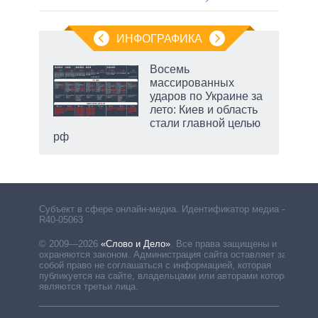
ИНФОГРАФИКА
Восемь
массированных
ударов по Украине за
лето: Киев и область
стали главной целью
рф
Субъект в сфере онлайн-медиа. Идентификатор медиа –
R40-05063
© 2009—2026
«Слово и Дело»
.
Все права защищены и
охраняются законом. Администрация сайта оставляет за
собой право не соглашаться с информацией, которая
публикуется на сайте, владельцами или авторами которой
являются третьи лица.