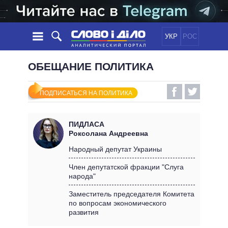
УКР
РОС
НОВОСТИ
ОБЕЩАНИЕ ПОЛИТИКА
ОБЕЩАНИЯ
ЛЕНТА
ПОЛИТИКА
ПОДПИСАТЬСЯ НА ПОЛИТИКА
СОБЫТИЯ
ЭКОНОМИКА
ПОЛИТИКИ
СТАТЬИ
ОБЩЕСТВО
ПИДЛАСА
ИНФОГРАФИКА
МНЕНИЯ
МИР
ВСЕ ПОЛИТИКИ
Роксолана Андреевна
ОБЗОРЫ
ПРЕЗИДЕНТ И ОФИС
Народный депутат Украины
ВИДЕО
ДАЙДЖЕСТЫ
ВЕРХОВНАЯ РАДА
Член депутатской фракции "Слуга
ПОДДЕРЖАТЬ
народа"
КАБИНЕТ МИНИСТРОВ
ГЛАВЫ ОБЛАДМИНИСТРАЦИЙ
Заместитель председателя Комитета
СРАВНЕНИЕ ПОЛИТИКОВ
по вопросам экономического
МЭРЫ
развития
ВСЕ ПЕРСОНЫ