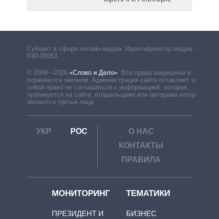
Субъект в сфере онлайн-медиа. Идентификатор медиа –
R40-05063
© 2009—2026
«Слово и Дело»
.
Все права защищены и
охраняются законом. Администрация сайта оставляет за
собой право не соглашаться с информацией, которая
публикуется на сайте, владельцами или авторами которой
являются третьи лица.
УКР
РОС
О НАС
КОНТАКТЫ
ПРАВИЛА
МОНИТОРИНГ
ТЕМАТИКИ
ПРЕЗИДЕНТ И
БИЗНЕС