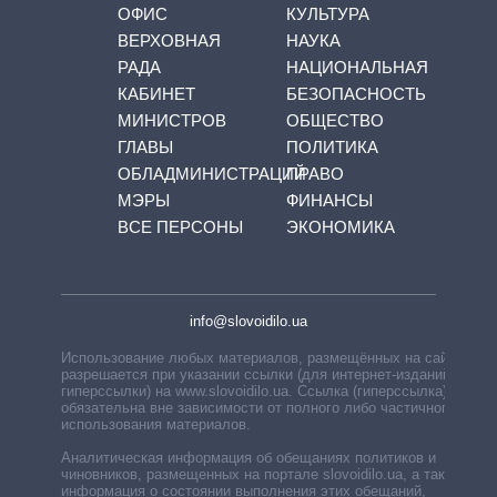
ОФИС
КУЛЬТУРА
ВЕРХОВНАЯ
НАУКА
РАДА
НАЦИОНАЛЬНАЯ
КАБИНЕТ
БЕЗОПАСНОСТЬ
МИНИСТРОВ
ОБЩЕСТВО
ГЛАВЫ
ПОЛИТИКА
ОБЛАДМИНИСТРАЦИЙ
ПРАВО
МЭРЫ
ФИНАНСЫ
ВСЕ ПЕРСОНЫ
ЭКОНОМИКА
info@slovoidilo.ua
Использование любых материалов, размещённых на сайте,
разрешается при указании ссылки (для интернет-изданий —
гиперссылки) на www.slovoidilo.ua. Ссылка (гиперссылка)
обязательна вне зависимости от полного либо частичного
использования материалов.
Аналитическая информация об обещаниях политиков и
чиновников, размещенных на портале slovoidilo.ua, а также
информация о состоянии выполнения этих обещаний,