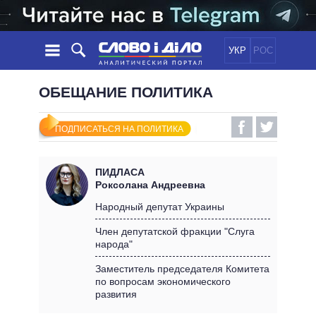
УКР
РОС
НОВОСТИ
ОБЕЩАНИЕ ПОЛИТИКА
ОБЕЩАНИЯ
ЛЕНТА
ПОЛИТИКА
ПОДПИСАТЬСЯ НА ПОЛИТИКА
СОБЫТИЯ
ЭКОНОМИКА
ПОЛИТИКИ
СТАТЬИ
ОБЩЕСТВО
ПИДЛАСА
ИНФОГРАФИКА
МНЕНИЯ
МИР
ВСЕ ПОЛИТИКИ
Роксолана Андреевна
ОБЗОРЫ
ПРЕЗИДЕНТ И ОФИС
Народный депутат Украины
ВИДЕО
ДАЙДЖЕСТЫ
ВЕРХОВНАЯ РАДА
Член депутатской фракции "Слуга
ПОДДЕРЖАТЬ
народа"
КАБИНЕТ МИНИСТРОВ
ГЛАВЫ ОБЛАДМИНИСТРАЦИЙ
Заместитель председателя Комитета
СРАВНЕНИЕ ПОЛИТИКОВ
по вопросам экономического
МЭРЫ
развития
ВСЕ ПЕРСОНЫ