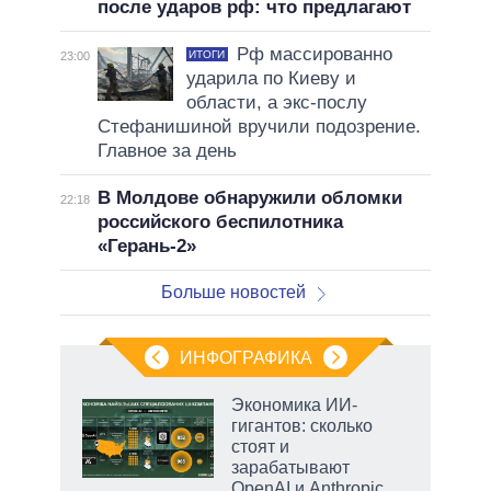
после ударов рф: что предлагают
Рф массированно
ИТОГИ
23:00
ударила по Киеву и
области, а экс-послу
Стефанишиной вручили подозрение.
Главное за день
В Молдове обнаружили обломки
22:18
российского беспилотника
«Герань-2»
Больше новостей
ИНФОГРАФИКА
Экономика ИИ-
гигантов: сколько
не за
стоят и
асть
зарабатывают
елью
OpenAI и Anthropic