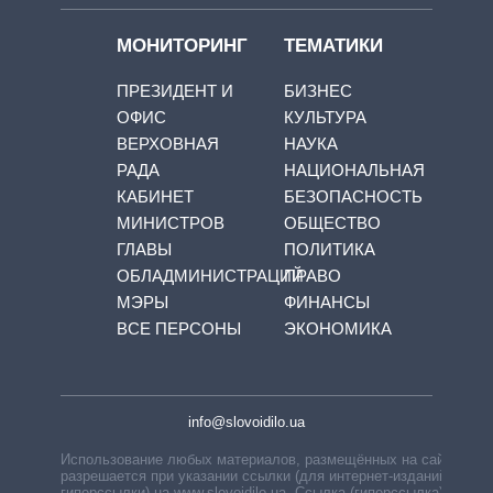
МОНИТОРИНГ
ТЕМАТИКИ
ПРЕЗИДЕНТ И
БИЗНЕС
ОФИС
КУЛЬТУРА
ВЕРХОВНАЯ
НАУКА
РАДА
НАЦИОНАЛЬНАЯ
КАБИНЕТ
БЕЗОПАСНОСТЬ
МИНИСТРОВ
ОБЩЕСТВО
ГЛАВЫ
ПОЛИТИКА
ОБЛАДМИНИСТРАЦИЙ
ПРАВО
МЭРЫ
ФИНАНСЫ
ВСЕ ПЕРСОНЫ
ЭКОНОМИКА
info@slovoidilo.ua
Использование любых материалов, размещённых на сайте,
разрешается при указании ссылки (для интернет-изданий —
гиперссылки) на www.slovoidilo.ua. Ссылка (гиперссылка)