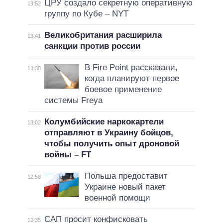
ЦРУ создало секретную оперативную
13:52
группу по Кубе – NYT
Великобритания расширила
13:41
санкции против россии
В Fire Point рассказали,
13:30
когда планируют первое
боевое применение
системы Freya
Колумбийские наркокартели
13:02
отправляют в Украину бойцов,
чтобы получить опыт дроновой
войны – FT
Польша предоставит
12:50
Украине новый пакет
военной помощи
САП просит конфисковать
12:35