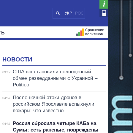
УКР
РОС
Сравнение
ТЬ
политиков
СТРАЦИЙ
МЭРЫ
ВСЕ ПЕРСОНЫ
НОВОСТИ
США восстановили полноценный
09:12
обмен разведданными с Украиной –
Politico
После ночной атаки дронов в
04:57
российском Ярославле вспыхнули
пожары: что известно
Россия сбросила четыре КАБа на
04:37
Сумы: есть раненые, повреждены