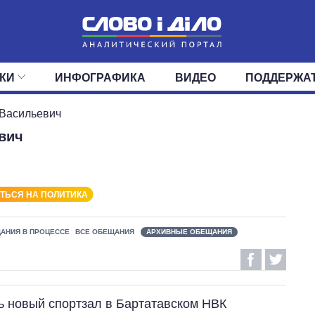
КИ
ИНФОГРАФИКА
ВИДЕО
ПОДДЕРЖА
ИС
ЛЕНТА
ВЕРХОВНАЯ РАДА
СОБЫТИЯ
СТАТЬИ
КАБИНЕТ МИНИСТРОВ
МНЕНИЯ
ОБЗОРЫ
ГЛАВЫ ОБЛАДМИНИ
ДАЙДЖЕСТЫ
 Васильевич
вич
ПОЛИТИКА
ДЕПУТАТЫ
ЭКОНОМИКА
КОМИТЕТЫ
ФРАКЦИИ
ОБЩЕСТВО
ОКРУГА
МИР
ТЬСЯ НА ПОЛИТИКА
АНИЯ В ПРОЦЕССЕ
ВСЕ ОБЕЩАНИЯ
АРХИВНЫЕ ОБЕЩАНИЯ
ь новый спортзал в Бартатавском НВК