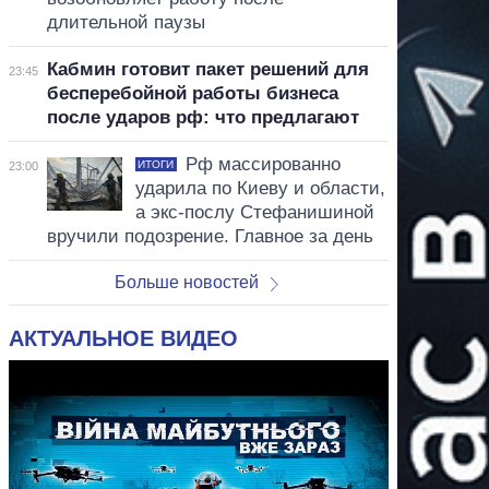
длительной паузы
Кабмин готовит пакет решений для
23:45
бесперебойной работы бизнеса
после ударов рф: что предлагают
Рф массированно
ИТОГИ
23:00
ударила по Киеву и области,
а экс-послу Стефанишиной
вручили подозрение. Главное за день
Больше новостей
АКТУАЛЬНОЕ ВИДЕО