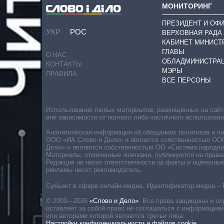
МОНИТОРИНГ
ПРЕЗИДЕНТ И ОФ
УКР
РОС
ВЕРХОВНАЯ РАДА
КАБИНЕТ МИНИСТ
ГЛАВЫ
О НАС
ОБЛАДМИНИСТРА
КОНТАКТЫ
МЭРЫ
ПРАВИЛА
ВСЕ ПЕРСОНЫ
Использование любых материалов, размещённых на сайте,
вне зависимости от полного либо частичного использова
Аналитическая информация об обещаниях политиков и чин
ООО «ИА Слово и Дело» и является собственностью ООО 
Дело» и являются собственностью ОО «Система народног
Материалы, отмеченные значками, публикуются на права
Редакция не несет ответственности за факты и оценочны
рекламы несет рекламодатель.
Субъект в сфере онлайн-медиа. Идентификатор медиа – 
© 2009—2026
«Слово и Дело»
.
Все права защищены и ох
оставляет за собой право не соглашаться с информацией
или авторами которой являются третьи лица.
Настройки конфиденциальности и файлов cookie