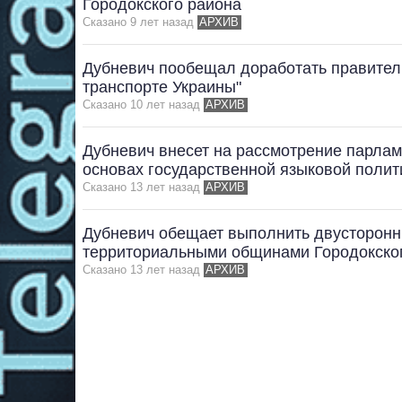
Городокского района
Сказано 9 лет назад
АРХИВ
Дубневич пообещал доработать правител
транспорте Украины"
Сказано 10 лет назад
АРХИВ
Дубневич внесет на рассмотрение парлам
основах государственной языковой полит
Сказано 13 лет назад
АРХИВ
Дубневич обещает выполнить двусторонн
территориальными общинами Городокског
Сказано 13 лет назад
АРХИВ