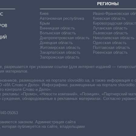
РЕГИОНЫ
Киев
Ивано-Франковская об
ИС
Автономная республика
Киевская область
Крым
Кировоградская област
РОВ
Винницкая область
Луганская область
Волынская область
Львовская область
ЦИЙ
Днепропетровская область
Николаевская область
Донецкая область
Одесская область
Житомирская область
Полтавская область
Закарпатская область
Ровенская область
Запорожская область
 разрешается при указании ссылки (для интернет-изданий — гиперссылки
ния материалов.
овников, размещенных на портале slovoidilo.ua, а также информация о 
«ИА Слово и Дело». Инфографики, размещенные на портале slovoidilo.
о контроля Слово и Дело».
х рекламы: «Промо», «Новости компаний», «Позиция», «Партнерский мат
е суждения, обнародованные в рекламных материалах. Согласно украин
R40-05063
раняются законом. Администрация сайта
, которая публикуется на сайте, владельцами