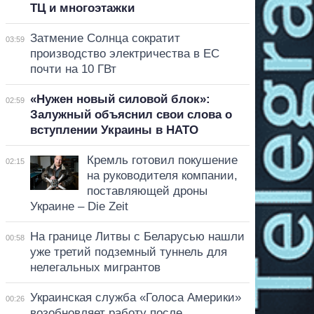
ТЦ и многоэтажки
Затмение Солнца сократит
03:59
производство электричества в ЕС
почти на 10 ГВт
«Нужен новый силовой блок»:
02:59
Залужный объяснил свои слова о
вступлении Украины в НАТО
Кремль готовил покушение
02:15
на руководителя компании,
поставляющей дроны
Украине – Die Zeit
На границе Литвы с Беларусью нашли
00:58
уже третий подземный туннель для
нелегальных мигрантов
Украинская служба «Голоса Америки»
00:26
возобновляет работу после