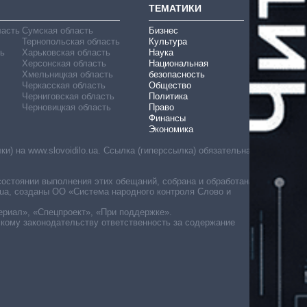
ТЕМАТИКИ
ласть
Сумская область
Бизнес
Тернопольская область
Культура
ь
Харьковская область
Наука
Херсонская область
Национальная
Хмельницкая область
безопасность
Черкасская область
Общество
Черниговская область
Политика
Черновицкая область
Право
Финансы
Экономика
) на www.slovoidilo.ua. Ссылка (гиперссылка) обязательна
состоянии выполнения этих обещаний, собрана и обработана
ua, созданы ОО «Система народного контроля Слово и
ериал», «Спецпроект», «При поддержке».
скому законодательству ответственность за содержание