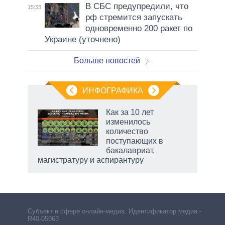
В СБС предупредили, что
15:33
рф стремится запускать
одновременно 200 ракет по
Украине (уточнено)
Больше новостей
ИНФОГРАФИКА
Как за 10 лет
изменилось
т
количество
еры,
поступающих в
ие
бакалавриат,
магистратуру и аспирантуру
Субъект в сфере онлайн-медиа. Идентификатор медиа –
R40-05063