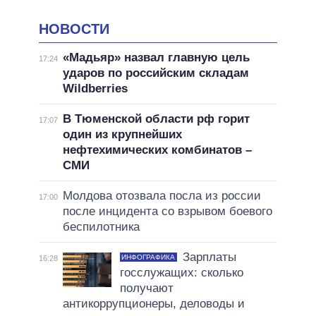
НОВОСТИ
«Мадьяр» назвал главную цель
17:24
ударов по российским складам
Wildberries
В Тюменской области рф горит
17:07
один из крупнейших
нефтехимических комбинатов –
СМИ
Молдова отозвала посла из россии
17:00
после инцидента со взрывом боевого
беспилотника
Зарплаты
ИНФОГРАФИКА
16:28
госслужащих: сколько
получают
антикоррупционеры, деловоды и