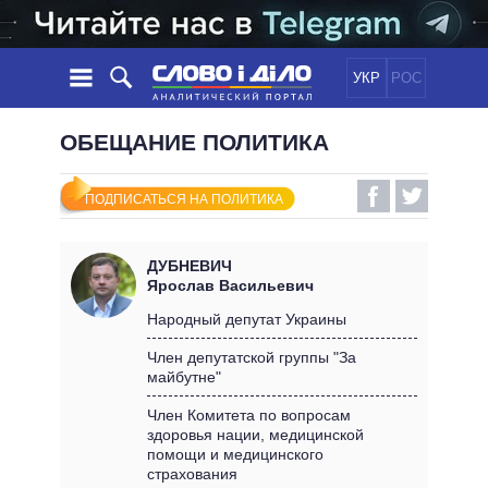
УКР
РОС
НОВОСТИ
ОБЕЩАНИЕ ПОЛИТИКА
ОБЕЩАНИЯ
ЛЕНТА
ПОЛИТИКА
ПОДПИСАТЬСЯ НА ПОЛИТИКА
СОБЫТИЯ
ЭКОНОМИКА
ПОЛИТИКИ
СТАТЬИ
ОБЩЕСТВО
ДУБНЕВИЧ
ИНФОГРАФИКА
МНЕНИЯ
МИР
ВСЕ ПОЛИТИКИ
Ярослав Васильевич
ОБЗОРЫ
ПРЕЗИДЕНТ И ОФИС
Народный депутат Украины
ВИДЕО
ДАЙДЖЕСТЫ
ВЕРХОВНАЯ РАДА
Член депутатской группы "За
ПОДДЕРЖАТЬ
майбутне"
КАБИНЕТ МИНИСТРОВ
ГЛАВЫ ОБЛАДМИНИСТРАЦИЙ
Член Комитета по вопросам
СРАВНЕНИЕ ПОЛИТИКОВ
здоровья нации, медицинской
МЭРЫ
помощи и медицинского
ВСЕ ПЕРСОНЫ
страхования