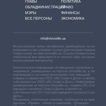
ГЛАВЫ
ПОЛИТИКА
ОБЛАДМИНИСТРАЦИЙ
ПРАВО
МЭРЫ
ФИНАНСЫ
ВСЕ ПЕРСОНЫ
ЭКОНОМИКА
info@slovoidilo.ua
Использование любых материалов, размещённых на сайте,
разрешается при указании ссылки (для интернет-изданий —
гиперссылки) на www.slovoidilo.ua. Ссылка (гиперссылка)
обязательна вне зависимости от полного либо частичного
использования материалов.
Аналитическая информация об обещаниях политиков и
чиновников, размещенных на портале slovoidilo.ua, а также
информация о состоянии выполнения этих обещаний,
собрана и обработана ООО «ИА Слово и Дело» и является
собственностью ООО «ИА Слово и Дело». Инфографики,
размещенные на портале slovoidilo.ua, созданы ОО «Система
народного контроля Слово и Дело» и являются
собственностью ОО «Система народного контроля Слово и
Дело».
Материалы, отмеченные значками, публикуются на правах
рекламы: «Промо», «Новости компаний», «Позиция»,