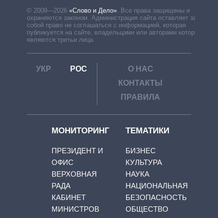
© 2009—2026
«Слово и Дело»
.
Все права защищены и
охраняются законом. Администрация сайта оставляет за
собой право не соглашаться с информацией, которая
публикуется на сайте, владельцами или авторами которой
являются третьи лица.
УКР
РОС
О НАС
КОНТАКТЫ
ПРАВИЛА
МОНИТОРИНГ
ТЕМАТИКИ
ПРЕЗИДЕНТ И
БИЗНЕС
ОФИС
КУЛЬТУРА
ВЕРХОВНАЯ
НАУКА
РАДА
НАЦИОНАЛЬНАЯ
КАБИНЕТ
БЕЗОПАСНОСТЬ
МИНИСТРОВ
ОБЩЕСТВО