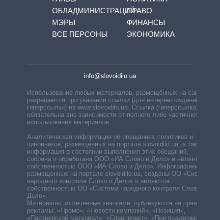
ОБЛАДМИНИСТРАЦИЙ
ПРАВО
МЭРЫ
ФИНАНСЫ
ВСЕ ПЕРСОНЫ
ЭКОНОМИКА
info@slovoidilo.ua
Использование любых материалов, размещённых на сайте,
разрешается при указании ссылки (для интернет-изданий —
гиперссылки) на www.slovoidilo.ua. Ссылка (гиперссылка)
обязательна вне зависимости от полного либо частичного
использования материалов.
Аналитическая информация об обещаниях политиков и
чиновников, размещенных на портале slovoidilo.ua, а также
информация о состоянии выполнения этих обещаний,
собрана и обработана ООО «ИА Слово и Дело» и является
собственностью ООО «ИА Слово и Дело». Инфографики,
размещенные на портале slovoidilo.ua, созданы ОО «Система
народного контроля Слово и Дело» и являются
собственностью ОО «Система народного контроля Слово и
Дело».
Материалы, отмеченные значками, публикуются на правах
рекламы: «Промо», «Новости компаний», «Позиция»,
«Партнерский материал», «Спецпроект», «При поддержке».