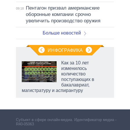
Пентагон призвал американские
09:18
оборонные компании срочно
увеличить производство оружия
Больше новостей
ИНФОГРАФИКА
 5
Как за 10 лет
го
изменилось
сть
количество
ВР
поступающих в
бакалавриат,
магистратуру и аспирантуру
рф
Субъект в сфере онлайн-медиа. Идентификатор медиа –
R40-05063