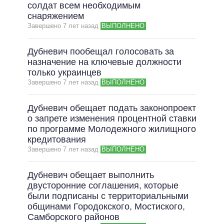
ОБЕЩАНИЯ В ПРОЦЕССЕ
солдат всем необходимым
снаряжением
ВСЕ ОБЕЩАНИЯ
Завершено 7 лет назад
ВЫПОЛНЕНО
АРХИВНЫЕ ОБЕЩАНИЯ
Дубневич пообещал голосовать за
назначение на ключевые должности
только украинцев
Завершено 7 лет назад
ВЫПОЛНЕНО
Дубневич обещает подать законопроект
о запрете изменения процентной ставки
по программе Молодежного жилищного
кредитования
Завершено 7 лет назад
ВЫПОЛНЕНО
Дубневич обещает выполнить
двусторонние соглашения, которые
были подписаны с территориальными
общинами Городокского, Мостиского,
Самборского районов