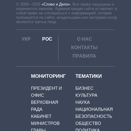
© 2009—2026
«Слово и Дело»
.
Все права защищены и
охраняются законом. Администрация сайта оставляет за
собой право не соглашаться с информацией, которая
публикуется на сайте, владельцами или авторами которой
являются третьи лица.
УКР
РОС
О НАС
КОНТАКТЫ
ПРАВИЛА
МОНИТОРИНГ
ТЕМАТИКИ
ПРЕЗИДЕНТ И
БИЗНЕС
ОФИС
КУЛЬТУРА
ВЕРХОВНАЯ
НАУКА
РАДА
НАЦИОНАЛЬНАЯ
КАБИНЕТ
БЕЗОПАСНОСТЬ
МИНИСТРОВ
ОБЩЕСТВО
ГЛАВЫ
ПОЛИТИКА