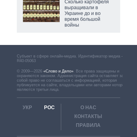
Сколько картофеля
выращивали в
Украине до и во
время большой
войны
Субъект в сфере онлайн-медиа. Идентификатор медиа –
R40-05063
© 2009—2026
«Слово и Дело»
.
Все права защищены и
охраняются законом. Администрация сайта оставляет за
собой право не соглашаться с информацией, которая
публикуется на сайте, владельцами или авторами которой
являются третьи лица.
УКР
РОС
О НАС
КОНТАКТЫ
ПРАВИЛА