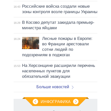
Российские войска создали новые
16:43
зоны контроля возле границы Украины
В Косово депутат закидала премьер-
16:29
министра яйцами
Лесные пожары в Европе:
16:24
во Франции арестовали
сотни людей по
подозрениям в поджогах
На Херсонщине расширили перечень
15:53
населенных пунктов для
обязательной эвакуации
Больше новостей
ИНФОГРАФИКА