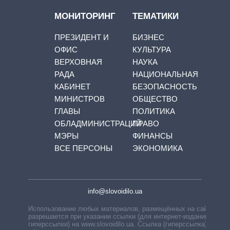
МОНИТОРИНГ
ТЕМАТИКИ
ПРЕЗИДЕНТ И
БИЗНЕС
ОФИС
КУЛЬТУРА
ВЕРХОВНАЯ
НАУКА
РАДА
НАЦИОНАЛЬНАЯ
КАБИНЕТ
БЕЗОПАСНОСТЬ
МИНИСТРОВ
ОБЩЕСТВО
ГЛАВЫ
ПОЛИТИКА
ОБЛАДМИНИСТРАЦИЙ
ПРАВО
МЭРЫ
ФИНАНСЫ
ВСЕ ПЕРСОНЫ
ЭКОНОМИКА
info@slovoidilo.ua
Использование любых материалов, размещённых на сайте,
разрешается при указании ссылки (для интернет-изданий —
гиперссылки) на www.slovoidilo.ua. Ссылка (гиперссылка)