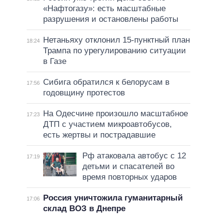
«Нафтогазу»: есть масштабные
разрушения и остановлены работы
Нетаньяху отклонил 15-пунктный план
18:24
Трампа по урегулированию ситуации
в Газе
Сибига обратился к белорусам в
17:56
годовщину протестов
На Одесчине произошло масштабное
17:23
ДТП с участием микроавтобусов,
есть жертвы и пострадавшие
Рф атаковала автобус с 12
17:19
детьми и спасателей во
время повторных ударов
Россия уничтожила гуманитарный
17:06
склад ВОЗ в Днепре