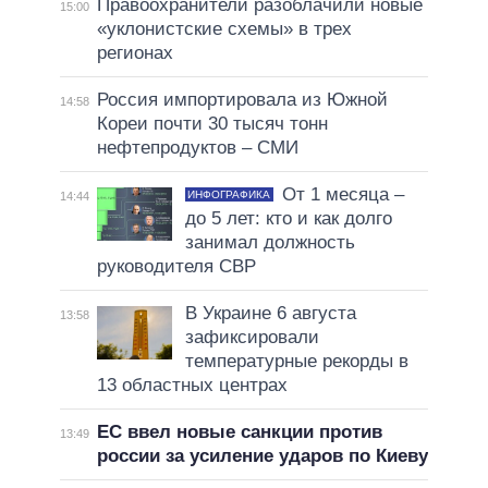
Правоохранители разоблачили новые
15:00
«уклонистские схемы» в трех
регионах
Россия импортировала из Южной
14:58
Кореи почти 30 тысяч тонн
нефтепродуктов – СМИ
От 1 месяца –
ИНФОГРАФИКА
14:44
до 5 лет: кто и как долго
занимал должность
руководителя СВР
В Украине 6 августа
13:58
зафиксировали
температурные рекорды в
13 областных центрах
ЕС ввел новые санкции против
13:49
россии за усиление ударов по Киеву