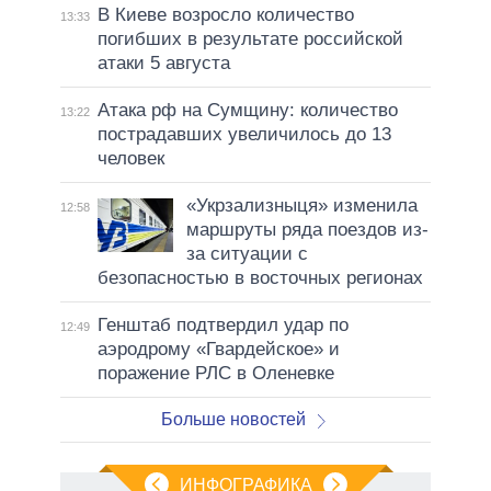
В Киеве возросло количество
13:33
погибших в результате российской
атаки 5 августа
Атака рф на Сумщину: количество
13:22
пострадавших увеличилось до 13
человек
«Укрзализныця» изменила
12:58
маршруты ряда поездов из-
за ситуации с
безопасностью в восточных регионах
Генштаб подтвердил удар по
12:49
аэродрому «Гвардейское» и
поражение РЛС в Оленевке
Больше новостей
ИНФОГРАФИКА