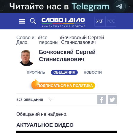
УКР
РОС
НОВОСТИ
Слово и
›
Все
›
Бочковский Сергей
Дело
персоны
Станиславович
ОБЕЩАНИЯ
ЛЕНТА
ПОЛИТИКА
Бочковский Сергей
Станиславович
СОБЫТИЯ
ЭКОНОМИКА
ПОЛИТИКИ
СТАТЬИ
ОБЩЕСТВО
ПРОФИЛЬ
ОБЕЩАНИЯ
НОВОСТИ
ИНФОГРАФИКА
МНЕНИЯ
МИР
ВСЕ ПОЛИТИКИ
ОБЗОРЫ
ПРЕЗИДЕНТ И ОФИС
ПОДПИСАТЬСЯ НА ПОЛИТИКА
ВИДЕО
ДАЙДЖЕСТЫ
ВЕРХОВНАЯ РАДА
ВСЕ ОБЕЩАНИЯ
ПОДДЕРЖАТЬ
КАБИНЕТ МИНИСТРОВ
ВЫПОЛНЕННЫЕ ОБЕЩАНИЯ
ГЛАВЫ ОБЛАДМИНИСТРАЦИЙ
Обещаний не найдено.
СРАВНЕНИЕ ПОЛИТИКОВ
МЭРЫ
НЕВЫПОЛНЕННЫЕ ОБЕЩАНИЯ
АКТУАЛЬНОЕ ВИДЕО
ВСЕ ПЕРСОНЫ
ОБЕЩАНИЯ В ПРОЦЕССЕ