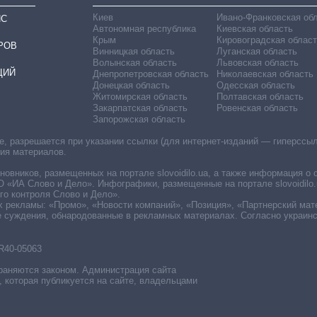
Киев
Ивано-Франковская об
ИС
Автономная республика
Киевская область
Крым
Кировоградская област
РОВ
Винницкая область
Луганская область
Волынская область
Львовская область
ЦИЙ
Днепропетровская область
Николаевская область
Донецкая область
Одесская область
Житомирская область
Полтавская область
Закарпатская область
Ровенская область
Запорожская область
 разрешается при указании ссылки (для интернет-изданий — гиперссылки
ния материалов.
овников, размещенных на портале slovoidilo.ua, а также информация о 
«ИА Слово и Дело». Инфографики, размещенные на портале slovoidilo.
о контроля Слово и Дело».
х рекламы: «Промо», «Новости компаний», «Позиция», «Партнерский мат
е суждения, обнародованные в рекламных материалах. Согласно украин
R40-05063
раняются законом. Администрация сайта
, которая публикуется на сайте, владельцами