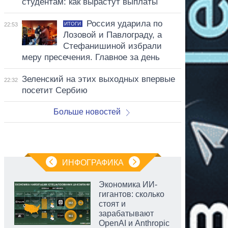
студентам: как вырастут выплаты
Россия ударила по
ИТОГИ
22:53
Лозовой и Павлограду, а
Стефанишиной избрали
меру пресечения. Главное за день
Зеленский на этих выходных впервые
22:32
посетит Сербию
Больше новостей
ИНФОГРАФИКА
Экономика ИИ-
гигантов: сколько
стоят и
зарабатывают
OpenAI и Anthropic