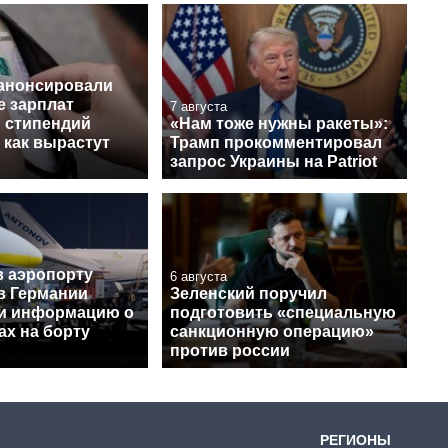
 анонсировали
 зарплат
7 августа
и стипендий
«Нам тоже нужны ракеты»:
 как вырастут
Трамп прокомментировал
запрос Украины на Patriot
в аэропорту
6 августа
в Германии
Зеленский поручил
и информацию о
подготовить «специальную
ах на борту
санкционную операцию»
против россии
РЕГИОНЫ