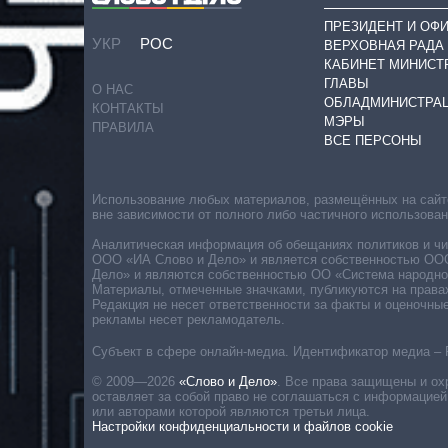
ПРЕЗИДЕНТ И ОФ
УКР
РОС
ВЕРХОВНАЯ РАДА
КАБИНЕТ МИНИСТ
ГЛАВЫ
О НАС
ОБЛАДМИНИСТРА
КОНТАКТЫ
МЭРЫ
ПРАВИЛА
ВСЕ ПЕРСОНЫ
Использование любых материалов, размещённых на сайте,
вне зависимости от полного либо частичного использова
Аналитическая информация об обещаниях политиков и чин
ООО «ИА Слово и Дело» и является собственностью ООО 
Дело» и являются собственностью ОО «Система народног
Материалы, отмеченные значками, публикуются на права
Редакция не несет ответственности за факты и оценочны
рекламы несет рекламодатель.
Субъект в сфере онлайн-медиа. Идентификатор медиа – 
© 2009—2026
«Слово и Дело»
.
Все права защищены и ох
оставляет за собой право не соглашаться с информацией
или авторами которой являются третьи лица.
Настройки конфиденциальности и файлов cookie