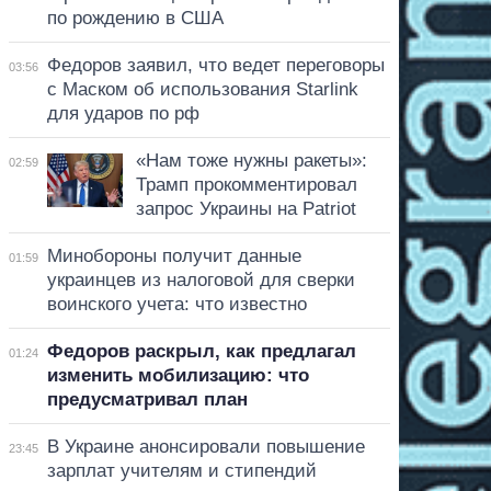
по рождению в США
Федоров заявил, что ведет переговоры
03:56
с Маском об использования Starlink
для ударов по рф
«Нам тоже нужны ракеты»:
02:59
Трамп прокомментировал
запрос Украины на Patriot
Минобороны получит данные
01:59
украинцев из налоговой для сверки
воинского учета: что известно
Федоров раскрыл, как предлагал
01:24
изменить мобилизацию: что
предусматривал план
В Украине анонсировали повышение
23:45
зарплат учителям и стипендий