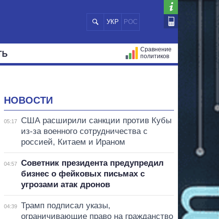
УКР
РОС
Сравнение
ТЬ
политиков
СТРАЦИЙ
МЭРЫ
ВСЕ ПЕРСОНЫ
НОВОСТИ
США расширили санкции против Кубы
05:17
из-за военного сотрудничества с
россией, Китаем и Ираном
Советник президента предупредил
04:57
бизнес о фейковых письмах с
угрозами атак дронов
Трамп подписал указы,
04:39
ограничивающие право на гражданство