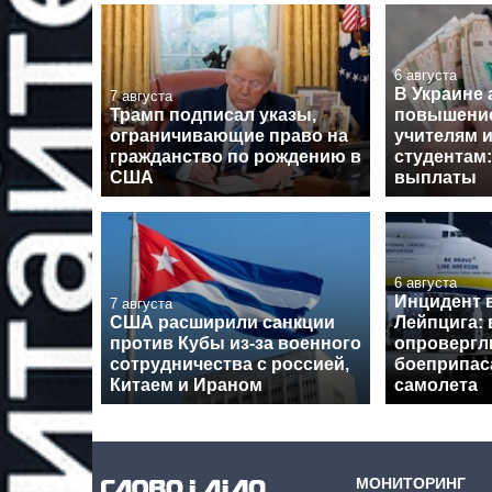
6 августа
В Украине
7 августа
Трамп подписал указы,
повышение
ограничивающие право на
учителям 
гражданство по рождению в
студентам:
США
выплаты
6 августа
Инцидент 
7 августа
США расширили санкции
Лейпцига: 
против Кубы из-за военного
опровергл
сотрудничества с россией,
боеприпас
Китаем и Ираном
самолета
МОНИТОРИНГ