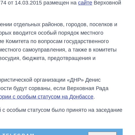
74 от 14.03.2015 размещен на
сайте
Верховной
ении отдельных районов, городов, поселков и
торых вводится особый порядок местного
е Комитета по вопросам государственного
местного самоуправления, а также в комитеты
восудия, бюджета, предотвращения и
ористической организации «ДНР» Денис
ости будут сорваны, если Верховная Рада
тории с особым статусом на Донбассе
.
Как изменился
 с особым статусом было принято на заседание
бюджет
Министерства
обороны за 13 лет
войны с россией