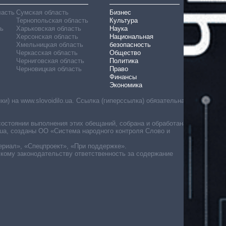
ласть
Сумская область
Бизнес
Тернопольская область
Культура
ь
Харьковская область
Наука
Херсонская область
Национальная
Хмельницкая область
безопасность
Черкасская область
Общество
Черниговская область
Политика
Черновицкая область
Право
Финансы
Экономика
) на www.slovoidilo.ua. Ссылка (гиперссылка) обязательна
состоянии выполнения этих обещаний, собрана и обработана
ua, созданы ОО «Система народного контроля Слово и
ериал», «Спецпроект», «При поддержке».
скому законодательству ответственность за содержание