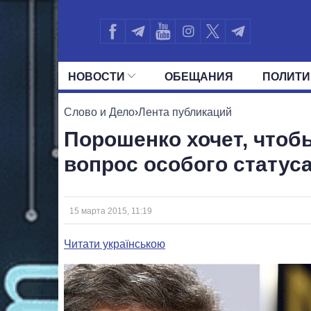
НОВОСТИ
ОБЕЩАНИЯ
ПОЛИТИ
ВСЕ ПОЛИТИКИ
ПРЕЗИДЕНТ И ОФ
Слово и Дело
›
Лента публикаций
Порошенко хочет, чтоб
вопрос особого статус
15 марта 2015, 11:19
Читати українською