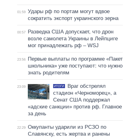
Удары рф по портам могут вдвое
01:59
сократить экспорт украинского зерна
Разведка США допускает, что дрон
00:57
возле самолета Украины в Лейпциге
мог принадлежать рф – WSJ
Первые выплаты по программе «Пакет
23:56
школьника» уже поступают: что нужно
знать родителям
Враг обстрелял
ИТОГИ
23:09
стадион «Черноморец», а
Сенат США поддержал
«адские санкции» против рф. Главное
за день
Оккупанты ударили из РСЗО по
22:29
Славянску, есть жертва и ранены