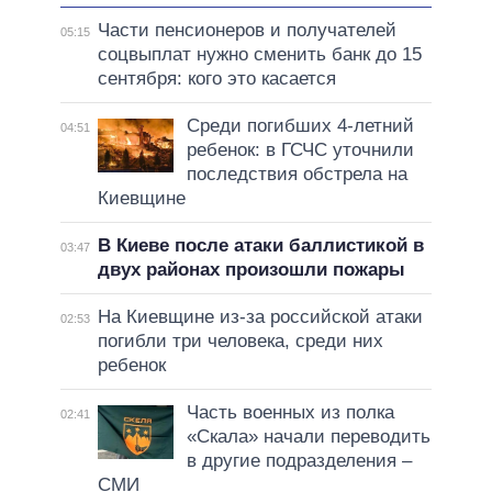
Части пенсионеров и получателей
05:15
соцвыплат нужно сменить банк до 15
сентября: кого это касается
Среди погибших 4-летний
04:51
ребенок: в ГСЧС уточнили
последствия обстрела на
Киевщине
В Киеве после атаки баллистикой в
03:47
двух районах произошли пожары
На Киевщине из-за российской атаки
02:53
погибли три человека, среди них
ребенок
Часть военных из полка
02:41
«Скала» начали переводить
в другие подразделения –
СМИ