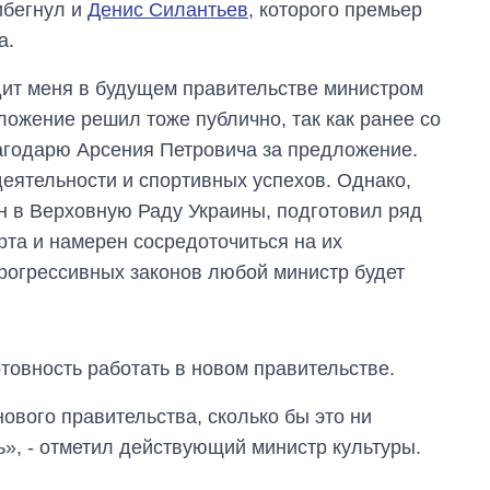
ибегнул и
Денис Силантьев
, которого премьер
а.
ит меня в будущем правительстве министром
ложение решил тоже публично, так как ранее со
агодарю Арсения Петровича за предложение.
еятельности и спортивных успехов. Однако,
ан в Верховную Раду Украины, подготовил ряд
рта и намерен сосредоточиться на их
рогрессивных законов любой министр будет
товность работать в новом правительстве.
Восемь
нового правительства, сколько бы это ни
массированных
ударов по Украине
ь», - отметил действующий министр культуры.
за лето: Киев и
область стали