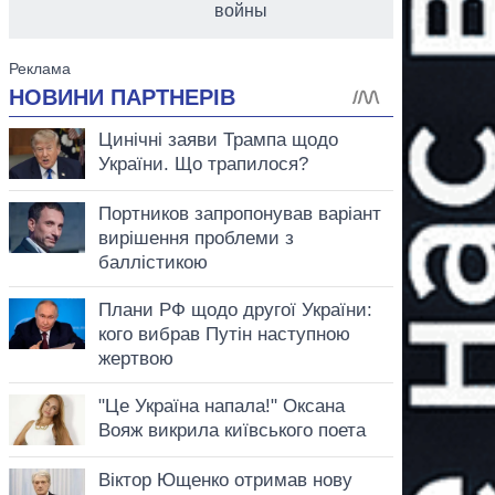
войны
аспирант