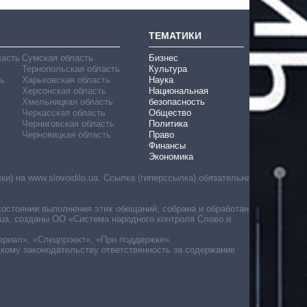
ТЕМАТИКИ
ласть
Сумская область
Бизнес
Тернопольская область
Культура
ь
Харьковская область
Наука
Херсонская область
Национальная
Хмельницкая область
безопасность
Черкасская область
Общество
Черниговская область
Политика
Черновицкая область
Право
Финансы
Экономика
) на www.slovoidilo.ua. Ссылка (гиперссылка) обязательна
состоянии выполнения этих обещаний, собрана и обработана
ua, созданы ОО «Система народного контроля Слово и
ериал», «Спецпроект», «При поддержке».
скому законодательству ответственность за содержание