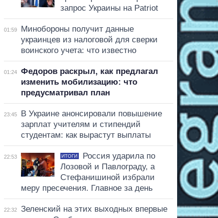
запрос Украины на Patriot
Минобороны получит данные
01:59
украинцев из налоговой для сверки
воинского учета: что известно
Федоров раскрыл, как предлагал
01:24
изменить мобилизацию: что
предусматривал план
В Украине анонсировали повышение
23:45
зарплат учителям и стипендий
студентам: как вырастут выплаты
Россия ударила по
ИТОГИ
22:53
Лозовой и Павлограду, а
Стефанишиной избрали
меру пресечения. Главное за день
Зеленский на этих выходных впервые
22:32