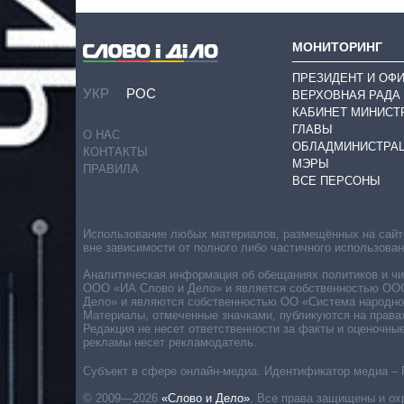
МОНИТОРИНГ
ПРЕЗИДЕНТ И ОФ
УКР
РОС
ВЕРХОВНАЯ РАДА
КАБИНЕТ МИНИСТ
ГЛАВЫ
О НАС
ОБЛАДМИНИСТРА
КОНТАКТЫ
МЭРЫ
ПРАВИЛА
ВСЕ ПЕРСОНЫ
Использование любых материалов, размещённых на сайте,
вне зависимости от полного либо частичного использова
Аналитическая информация об обещаниях политиков и чин
ООО «ИА Слово и Дело» и является собственностью ООО 
Дело» и являются собственностью ОО «Система народног
Материалы, отмеченные значками, публикуются на права
Редакция не несет ответственности за факты и оценочны
рекламы несет рекламодатель.
Субъект в сфере онлайн-медиа. Идентификатор медиа – 
© 2009—2026
«Слово и Дело»
.
Все права защищены и ох