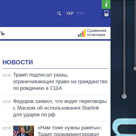
УКР
РОС
Сравнение
ТЬ
политиков
СТРАЦИЙ
МЭРЫ
ВСЕ ПЕРСОНЫ
НОВОСТИ
Трамп подписал указы,
04:39
ограничивающие право на гражданство
по рождению в США
Федоров заявил, что ведет переговоры
03:56
с Маском об использования Starlink
для ударов по рф
«Нам тоже нужны ракеты»:
02:59
Трамп прокомментировал