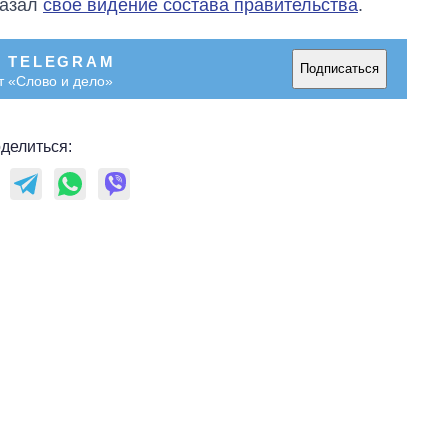
казал
свое видение состава правительства
.
главной целью рф
В TELEGRAM
Подписаться
т «Слово и дело»
делиться: