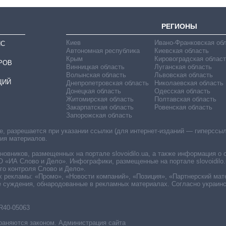
РЕГИОНЫ
Киев
Ивано-Франковская об
ИС
Автономная республика
Киевская область
Крым
Кировоградская област
РОВ
Винницкая область
Луганская область
Волынская область
Львовская область
ЦИЙ
Днепропетровская область
Николаевская область
Донецкая область
Одесская область
Житомирская область
Полтавская область
Закарпатская область
Ровенская область
Запорожская область
 разрешается при указании ссылки (для интернет-изданий — гиперссылки
ния материалов.
овников, размещенных на портале slovoidilo.ua, а также информация о 
«ИА Слово и Дело». Инфографики, размещенные на портале slovoidilo.
о контроля Слово и Дело».
х рекламы: «Промо», «Новости компаний», «Позиция», «Партнерский мат
е суждения, обнародованные в рекламных материалах. Согласно украин
R40-05063
раняются законом. Администрация сайта