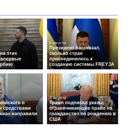
6 августа
Президент рассказал,
на этих
сколько стран
 впервые
присоединилось к
ербию
созданию системы FREYJA
7 августа
мойского о
Трамп подписал указы,
и средствами
ограничивающие право на
нка» направили
гражданство по рождению в
США