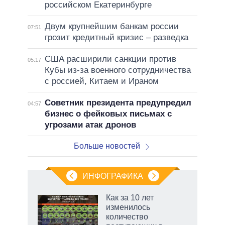
российском Екатеринбурге
Двум крупнейшим банкам россии
07:51
грозит кредитный кризис – разведка
США расширили санкции против
05:17
Кубы из-за военного сотрудничества
с россией, Китаем и Ираном
Советник президента предупредил
04:57
бизнес о фейковых письмах с
угрозами атак дронов
Больше новостей
ИНФОГРАФИКА
рифы
Как за 10 лет
у в
изменилось
 на
количество