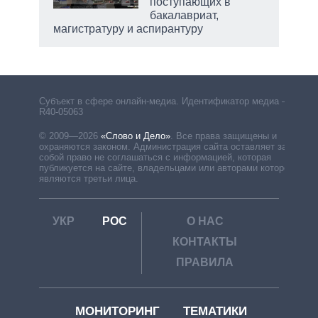
поступающих в
бакалавриат,
магистратуру и аспирантуру
Субъект в сфере онлайн-медиа. Идентификатор медиа –
R40-05063
© 2009—2026
«Слово и Дело»
.
Все права защищены и
охраняются законом. Администрация сайта оставляет за
собой право не соглашаться с информацией, которая
публикуется на сайте, владельцами или авторами которой
являются третьи лица.
УКР
РОС
О НАС
КОНТАКТЫ
ПРАВИЛА
МОНИТОРИНГ
ТЕМАТИКИ