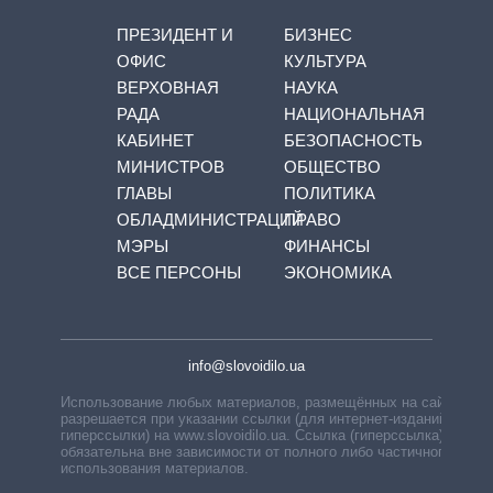
ПРЕЗИДЕНТ И
БИЗНЕС
ОФИС
КУЛЬТУРА
ВЕРХОВНАЯ
НАУКА
РАДА
НАЦИОНАЛЬНАЯ
КАБИНЕТ
БЕЗОПАСНОСТЬ
МИНИСТРОВ
ОБЩЕСТВО
ГЛАВЫ
ПОЛИТИКА
ОБЛАДМИНИСТРАЦИЙ
ПРАВО
МЭРЫ
ФИНАНСЫ
ВСЕ ПЕРСОНЫ
ЭКОНОМИКА
info@slovoidilo.ua
Использование любых материалов, размещённых на сайте,
разрешается при указании ссылки (для интернет-изданий —
гиперссылки) на www.slovoidilo.ua. Ссылка (гиперссылка)
обязательна вне зависимости от полного либо частичного
использования материалов.