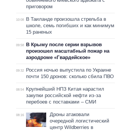
обвиняемого киевского адвоката с
приговором
В Таиланде произошла стрельба в
10:08
школе, семь погибших и как минимум
15 раненых
В Крыму после серии взрывов
09:58
произошел масштабный пожар на
аэродроме «Гвардейское»
Россия ночью выпустила по Украине
09:32
почти 150 дронов: сколько сбила ПВО
Крупнейший НПЗ Китая нарастил
08:54
закупки российской нефти из-за
перебоев с поставками – СМИ
Дроны атаковали
08:16
очередной логистический
центр Wildberries в