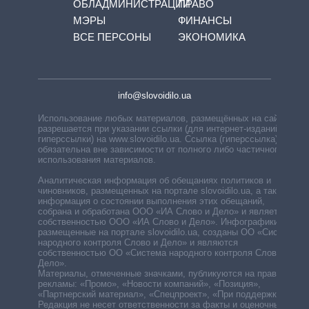
ОБЛАДМИНИСТРАЦИЙ
ПРАВО
МЭРЫ
ФИНАНСЫ
ВСЕ ПЕРСОНЫ
ЭКОНОМИКА
info@slovoidilo.ua
Использование любых материалов, размещённых на сайте,
разрешается при указании ссылки (для интернет-изданий —
гиперссылки) на www.slovoidilo.ua. Ссылка (гиперссылка)
обязательна вне зависимости от полного либо частичного
использования материалов.
Аналитическая информация об обещаниях политиков и
чиновников, размещенных на портале slovoidilo.ua, а также
информация о состоянии выполнения этих обещаний,
собрана и обработана ООО «ИА Слово и Дело» и является
собственностью ООО «ИА Слово и Дело». Инфографики,
размещенные на портале slovoidilo.ua, созданы ОО «Система
народного контроля Слово и Дело» и являются
собственностью ОО «Система народного контроля Слово и
Дело».
Материалы, отмеченные значками, публикуются на правах
рекламы: «Промо», «Новости компаний», «Позиция»,
«Партнерский материал», «Спецпроект», «При поддержке».
Редакция не несет ответственности за факты и оценочные