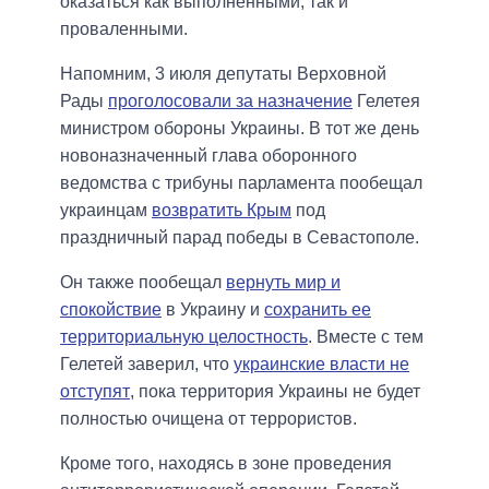
оказаться как выполненными, так и
проваленными.
Напомним, 3 июля депутаты Верховной
Рады
проголосовали за назначение
Гелетея
министром обороны Украины. В тот же день
новоназначенный глава оборонного
ведомства с трибуны парламента пообещал
украинцам
возвратить Крым
под
праздничный парад победы в Севастополе.
Он также пообещал
вернуть мир и
спокойствие
в Украину и
сохранить ее
территориальную целостность
. Вместе с тем
Гелетей заверил, что
украинские власти не
отступят
, пока территория Украины не будет
полностью очищена от террористов.
Кроме того, находясь в зоне проведения