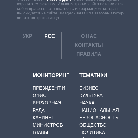
охраняются законом. Администрация сайта оставляет за
собой право не соглашаться с информацией, которая
публикуется на сайте, владельцами или авторами которой
являются третьи лица.
УКР
РОС
О НАС
КОНТАКТЫ
ПРАВИЛА
МОНИТОРИНГ
ТЕМАТИКИ
ПРЕЗИДЕНТ И
БИЗНЕС
ОФИС
КУЛЬТУРА
ВЕРХОВНАЯ
НАУКА
РАДА
НАЦИОНАЛЬНАЯ
КАБИНЕТ
БЕЗОПАСНОСТЬ
МИНИСТРОВ
ОБЩЕСТВО
ГЛАВЫ
ПОЛИТИКА