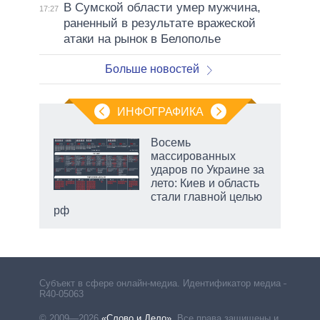
В Сумской области умер мужчина,
17:27
раненный в результате вражеской
атаки на рынок в Белополье
Больше новостей
ИНФОГРАФИКА
 как
Восемь
чипы
массированных
ды и
ударов по Украине за
т на
лето: Киев и область
стали главной целью
рф
маги
Субъект в сфере онлайн-медиа. Идентификатор медиа –
R40-05063
© 2009—2026
«Слово и Дело»
.
Все права защищены и