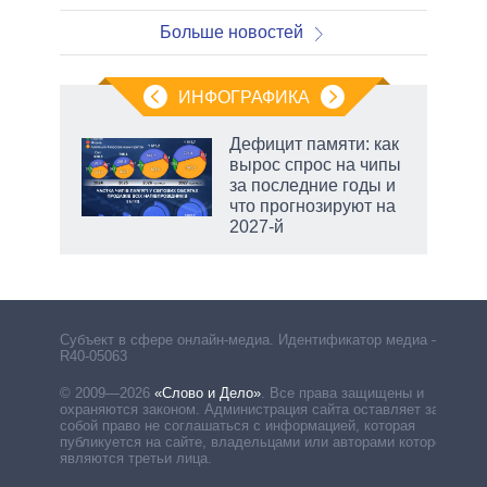
Больше новостей
ИНФОГРАФИКА
 5
Дефицит памяти: как
го
вырос спрос на чипы
сть
за последние годы и
ВР
что прогнозируют на
2027-й
Субъект в сфере онлайн-медиа. Идентификатор медиа –
R40-05063
© 2009—2026
«Слово и Дело»
.
Все права защищены и
охраняются законом. Администрация сайта оставляет за
собой право не соглашаться с информацией, которая
публикуется на сайте, владельцами или авторами которой
являются третьи лица.