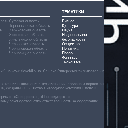
ТЕМАТИКИ
ласть
Сумская область
Бизнес
Тернопольская область
Культура
ь
Харьковская область
Наука
Херсонская область
Национальная
Хмельницкая область
безопасность
Черкасская область
Общество
Черниговская область
Политика
Черновицкая область
Право
Финансы
Экономика
) на www.slovoidilo.ua. Ссылка (гиперссылка) обязательна
состоянии выполнения этих обещаний, собрана и обработана
ua, созданы ОО «Система народного контроля Слово и
ериал», «Спецпроект», «При поддержке».
скому законодательству ответственность за содержание