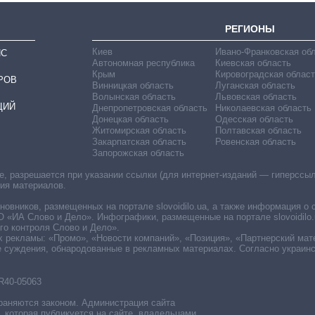
РЕГИОНЫ
Киев
Ивано-Франковская об
ИС
Автономная республика
Киевская область
Крым
Кировоградская област
РОВ
Винницкая область
Луганская область
Волынская область
Львовская область
ЦИЙ
Днепропетровская область
Николаевская область
Донецкая область
Одесская область
Житомирская область
Полтавская область
Закарпатская область
Ровенская область
Запорожская область
 разрешается при указании ссылки (для интернет-изданий — гиперссылки
ния материалов.
овников, размещенных на портале slovoidilo.ua, а также информация о 
«ИА Слово и Дело». Инфографики, размещенные на портале slovoidilo.
о контроля Слово и Дело».
х рекламы: «Промо», «Новости компаний», «Позиция», «Партнерский мат
е суждения, обнародованные в рекламных материалах. Согласно украин
R40-05063
раняются законом. Администрация сайта
, которая публикуется на сайте, владельцами