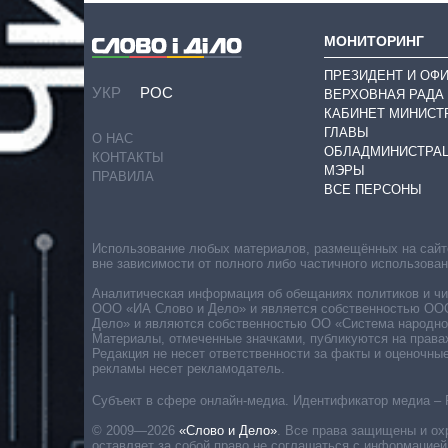
МОНИТОРИНГ
ПРЕЗИДЕНТ И ОФ
УКР
РОС
ВЕРХОВНАЯ РАДА
КАБИНЕТ МИНИСТ
ГЛАВЫ
О НАС
ОБЛАДМИНИСТРА
КОНТАКТЫ
МЭРЫ
ПРАВИЛА
ВСЕ ПЕРСОНЫ
Использование любых материалов, размещённых на сайте,
вне зависимости от полного либо частичного использова
Аналитическая информация об обещаниях политиков и чин
ООО «ИА Слово и Дело» и является собственностью ООО 
Дело» и являются собственностью ОО «Система народног
Материалы, отмеченные значками, публикуются на права
Редакция не несет ответственности за факты и оценочны
рекламы несет рекламодатель.
Субъект в сфере онлайн-медиа. Идентификатор медиа – 
© 2009—2026
«Слово и Дело»
.
Все права защищены и ох
оставляет за собой право не соглашаться с информацией