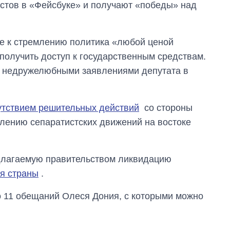
стов в «Фейсбуке» и получают «победы» над
е к стремлению политика «любой ценой
получить доступ к государственным средствам.
ы недружелюбными заявлениями депутата в
утствием решительных действий
со стороны
лению сепаратистских движений на востоке
едлагаемую правительством ликвидацию
я страны
.
Сколько
 11 обещаний Олеся Дония, с которыми можно
картофеля
выращивали в
Украине до и во
время большой