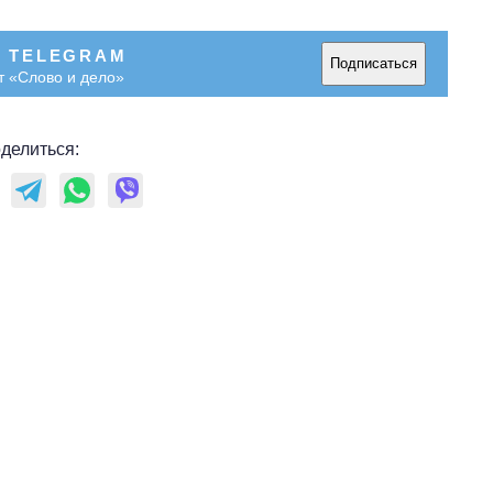
войны
В TELEGRAM
Подписаться
т «Слово и дело»
делиться: