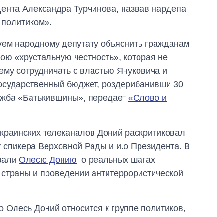
дента Александра Турчинова, назвав нардепа
 политиком».
уем народному депутату объяснить гражданам
ою «хрустальную честность», которая не
му сотрудничать с властью Януковича и
 государственный бюджет, роздерибанивши 30
лужба «Батькивщины», передает
«Слово и
украинских телеканалов Доний раскритиковал
 спикера Верховной Рады и и.о Президента. В
азали
Олесю Донию
о реальных шагах
 страны и проведении антитеррористической
о Олесь Доний относится к группе политиков,