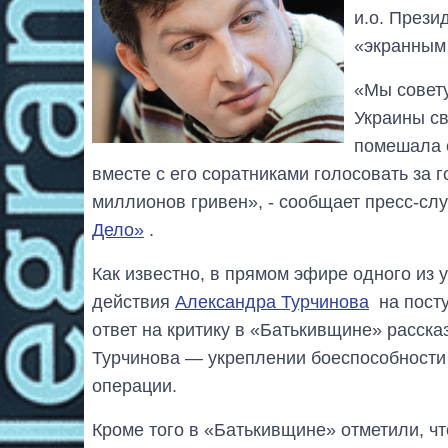
и.о. Прези
«экранным
«Мы совет
Украины св
помешала е
вместе с его соратниками голосовать за
миллионов гривен», - сообщает пресс-с
Дело»
.
Как известно, в прямом эфире одного из 
действия
Александра Турчинова
на посту
ответ на критику в «Батькивщине» расск
Турчинова — укреплении боеспособности
операции.
Кроме того в «Батькивщине» отметили, чт