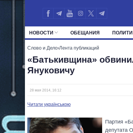
НОВОСТИ
ОБЕЩАНИЯ
ПОЛИТИ
ВСЕ ПОЛИТИКИ
ПРЕЗИДЕНТ И ОФ
Слово и Дело
›
Лента публикаций
«Батькивщина» обвини
Януковичу
28 мая 2014, 16:12
Читати українською
Партия «Б
депутата О