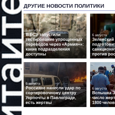
ДРУГИЕ НОВОСТИ ПОЛИТИКИ
6 августа
В ВСУ запустили
6 августа
тестирование упрощенных
Зеленский
переводов через «Армия+»:
подготови
какие подразделения
санкционн
доступны
против ро
6 августа
Россияне нанесли удар по
6 августа
сортировочному центру
Вспышка Э
Укрпочты в Павлограде,
число жер
есть жертвы
1800 челов