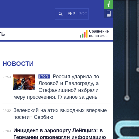
УКР
РОС
Сравнение
ТЬ
политиков
СТРАЦИЙ
МЭРЫ
ВСЕ ПЕРСОНЫ
НОВОСТИ
Россия ударила по
ИТОГИ
22:53
Лозовой и Павлограду, а
Стефанишиной избрали
меру пресечения. Главное за день
Зеленский на этих выходных впервые
22:32
посетит Сербию
Инцидент в аэропорту Лейпцига: в
22:03
Германии опровергли информацию