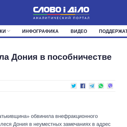
КИ
ИНФОГРАФИКА
ВИДЕО
ПОДДЕРЖА
ИС
ЛЕНТА
ВЕРХОВНАЯ РАДА
СОБЫТИЯ
СТАТЬИ
КАБИНЕТ МИНИСТРОВ
МНЕНИЯ
ОБЗОРЫ
ГЛАВЫ ОБЛАДМИНИ
ДАЙДЖЕСТЫ
ла Дония в пособничестве
ПОЛИТИКА
ДЕПУТАТЫ
ЭКОНОМИКА
КОМИТЕТЫ
ФРАКЦИИ
ОБЩЕСТВО
ОКРУГА
МИР
атькивщина» обвинила внефракционного
леся Дония в неуместных замечаниях в адрес