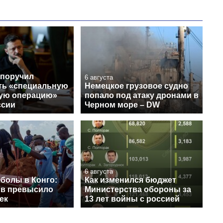
 поручил
6 августа
ть «специальную
Немецкое грузовое судно
ую операцию»
попало под атаку дронами в
ссии
Черном море – DW
6 августа
болы в Конго:
Как изменился бюджет
тв превысило
Министерства обороны за
ек
13 лет войны с россией