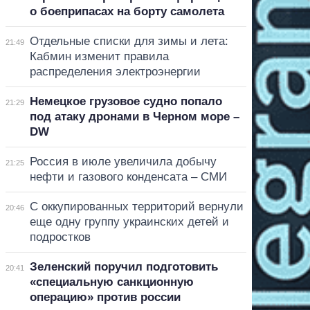
о боеприпасах на борту самолета
Отдельные списки для зимы и лета:
21:49
Кабмин изменит правила
распределения электроэнергии
Немецкое грузовое судно попало
21:29
под атаку дронами в Черном море –
DW
Россия в июле увеличила добычу
21:25
нефти и газового конденсата – СМИ
С оккупированных территорий вернули
20:46
еще одну группу украинских детей и
подростков
Зеленский поручил подготовить
20:41
«специальную санкционную
операцию» против россии