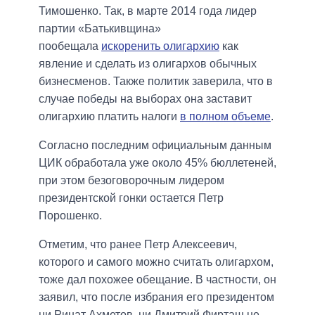
Тимошенко. Так, в марте 2014 года лидер
партии «Батькивщина»
пообещала
искоренить олигархию
как
явление и сделать из олигархов обычных
бизнесменов. Также политик заверила, что в
случае победы на выборах она заставит
олигархию платить налоги
в полном объеме
.
Согласно последним официальным данным
ЦИК обработала уже около 45% бюллетеней,
при этом безоговорочным лидером
президентской гонки остается Петр
Порошенко.
Отметим, что ранее Петр Алексеевич,
которого и самого можно считать олигархом,
тоже дал похожее обещание. В частности, он
заявил, что после избрания его президентом
ни Ринат Ахметов, ни Дмитрий Фирташ не