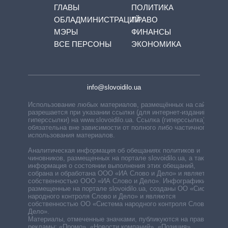
ГЛАВЫ
ПОЛИТИКА
ОБЛАДМИНИСТРАЦИЙ
ПРАВО
МЭРЫ
ФИНАНСЫ
ВСЕ ПЕРСОНЫ
ЭКОНОМИКА
info@slovoidilo.ua
Использование любых материалов, размещённых на сайте,
разрешается при указании ссылки (для интернет-изданий —
гиперссылки) на www.slovoidilo.ua. Ссылка (гиперссылка)
обязательна вне зависимости от полного либо частичного
использования материалов.
Аналитическая информация об обещаниях политиков и
чиновников, размещенных на портале slovoidilo.ua, а также
информация о состоянии выполнения этих обещаний,
собрана и обработана ООО «ИА Слово и Дело» и является
собственностью ООО «ИА Слово и Дело». Инфографики,
размещенные на портале slovoidilo.ua, созданы ОО «Система
народного контроля Слово и Дело» и являются
собственностью ОО «Система народного контроля Слово и
Дело».
Материалы, отмеченные значками, публикуются на правах
рекламы: «Промо», «Новости компаний», «Позиция»,