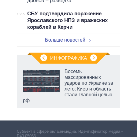
дронов – разведка
СБУ подтвердила поражение
16:55
Ярославского НПЗ и вражеских
кораблей в Керчи
Больше новостей
ИНФОГРАФИКА
Восемь
о
массированных
ударов по Украине за
лето: Киев и область
ic
стали главной целью
рф
Субъект в сфере онлайн-медиа. Идентификатор медиа –
R40-05063