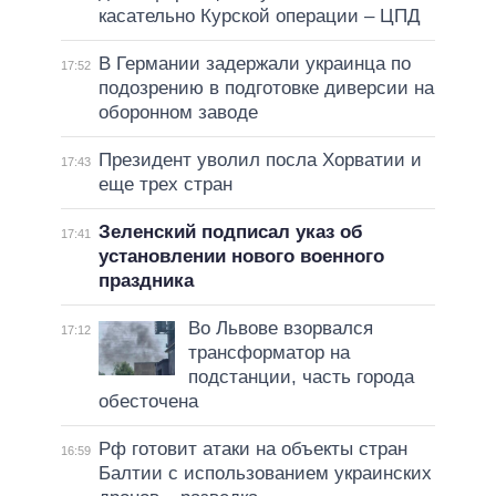
касательно Курской операции – ЦПД
В Германии задержали украинца по
17:52
подозрению в подготовке диверсии на
оборонном заводе
Президент уволил посла Хорватии и
17:43
еще трех стран
Зеленский подписал указ об
17:41
установлении нового военного
праздника
Во Львове взорвался
17:12
трансформатор на
подстанции, часть города
обесточена
Рф готовит атаки на объекты стран
16:59
Балтии с использованием украинских