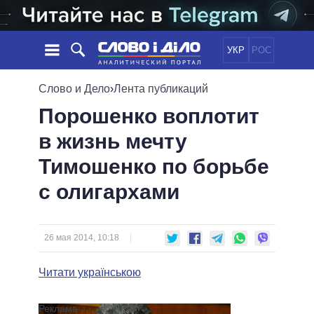
УКР
РОС
НОВОСТИ
Слово и Дело
›
Лента публикаций
Порошенко воплотит
ОБЕЩАНИЯ
ЛЕНТА
ПОЛИТИКА
в жизнь мечту
СОБЫТИЯ
ЭКОНОМИКА
ПОЛИТИКИ
Тимошенко по борьбе
СТАТЬИ
ОБЩЕСТВО
ИНФОГРАФИКА
МНЕНИЯ
МИР
ВСЕ ПОЛИТИКИ
с олигархами
ОБЗОРЫ
ПРЕЗИДЕНТ И ОФИС
ВИДЕО
ДАЙДЖЕСТЫ
ВЕРХОВНАЯ РАДА
26 мая 2014, 10:18
ПОДДЕРЖАТЬ
КАБИНЕТ МИНИСТРОВ
ГЛАВЫ ОБЛАДМИНИСТРАЦИЙ
Читати українською
СРАВНЕНИЕ ПОЛИТИКОВ
МЭРЫ
ВСЕ ПЕРСОНЫ