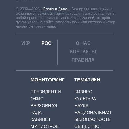
© 2009—2026
«Слово и Дело»
.
Все права защищены и
охраняются законом. Администрация сайта оставляет за
собой право не соглашаться с информацией, которая
публикуется на сайте, владельцами или авторами которой
являются третьи лица.
УКР
РОС
О НАС
КОНТАКТЫ
ПРАВИЛА
МОНИТОРИНГ
ТЕМАТИКИ
ПРЕЗИДЕНТ И
БИЗНЕС
ОФИС
КУЛЬТУРА
ВЕРХОВНАЯ
НАУКА
РАДА
НАЦИОНАЛЬНАЯ
КАБИНЕТ
БЕЗОПАСНОСТЬ
МИНИСТРОВ
ОБЩЕСТВО