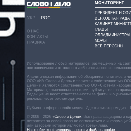
МОНИТОРИНГ
ПРЕЗИДЕНТ И ОФ
УКР
РОС
ВЕРХОВНАЯ РАДА
КАБИНЕТ МИНИСТ
ГЛАВЫ
О НАС
ОБЛАДМИНИСТРА
КОНТАКТЫ
МЭРЫ
ПРАВИЛА
ВСЕ ПЕРСОНЫ
Использование любых материалов, размещённых на сайте,
вне зависимости от полного либо частичного использова
Аналитическая информация об обещаниях политиков и чин
ООО «ИА Слово и Дело» и является собственностью ООО 
Дело» и являются собственностью ОО «Система народног
Материалы, отмеченные значками, публикуются на права
Редакция не несет ответственности за факты и оценочны
рекламы несет рекламодатель.
Субъект в сфере онлайн-медиа. Идентификатор медиа – 
© 2009—2026
«Слово и Дело»
.
Все права защищены и ох
оставляет за собой право не соглашаться с информацией
или авторами которой являются третьи лица.
Настройки конфиденциальности и файлов cookie