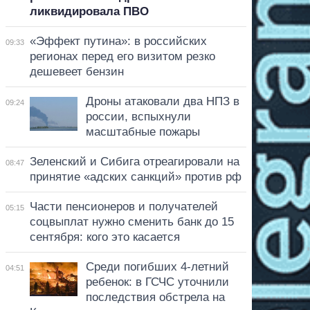
ликвидировала ПВО
«Эффект путина»: в российских
09:33
регионах перед его визитом резко
дешевеет бензин
Дроны атаковали два НПЗ в
09:24
россии, вспыхнули
масштабные пожары
Зеленский и Сибига отреагировали на
08:47
принятие «адских санкций» против рф
Части пенсионеров и получателей
05:15
соцвыплат нужно сменить банк до 15
сентября: кого это касается
Среди погибших 4-летний
04:51
ребенок: в ГСЧС уточнили
последствия обстрела на