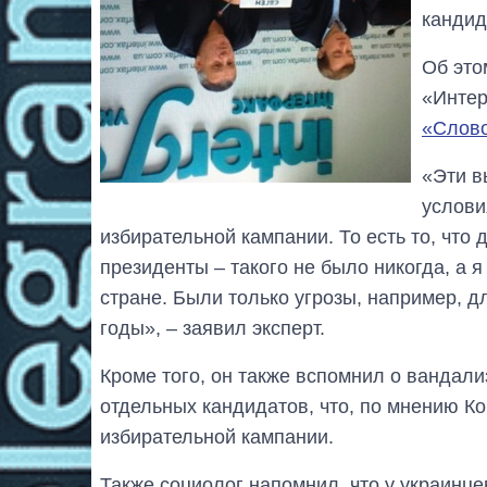
кандид
Об это
«Интер
«Слово
«Эти в
услови
избирательной кампании. То есть то, что
президенты – такого не было никогда, а 
стране. Были только угрозы, например, 
годы», – заявил эксперт.
Кроме того, он также вспомнил о вандал
отдельных кандидатов, что, по мнению К
избирательной кампании.
Также социолог напомнил, что у украинце