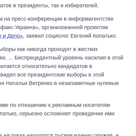
атов в президенты, так и избирателей.
м на пресс-конференции в информагентстве
факс-Украина», организованной проектом
 и Дело»
, заявил социолог Евгений Копатько.
ыборы как никогда проходят в жестких
ях. ... Беспрецедентный уровень насилия в этой
 делается относительно кандидатов в
я видел все президентские выборы в этой
для Натальи Витренко в незапамятные нулевые
изме по отношению к рекламным носителям
опатько, серьезно осложняет проведение ими
в на руках находятся тысячи единиц оружия, и