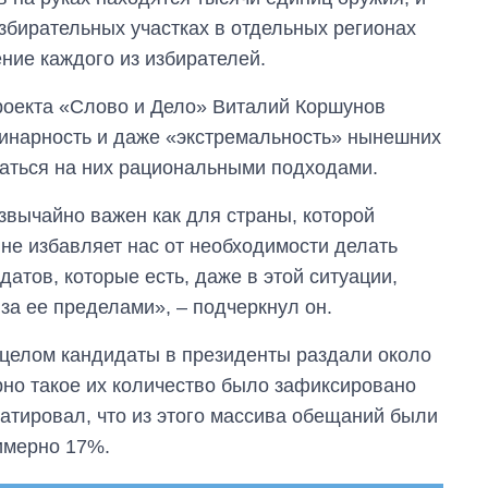
збирательных участках в отдельных регионах
ние каждого из избирателей.
проекта «Слово и Дело» Виталий Коршунов
рдинарность и даже «экстремальность» нынешних
ваться на них рациональными подходами.
вычайно важен как для страны, которой
не избавляет нас от необходимости делать
атов, которые есть, даже в этой ситуации,
 за ее пределами», – подчеркнул он.
в целом кандидаты в президенты раздали около
От 1 месяца – до 5
рно такое их количество было зафиксировано
лет: кто и как долго
занимал
татировал, что из этого массива обещаний были
должность
римерно 17%.
руководителя СВР