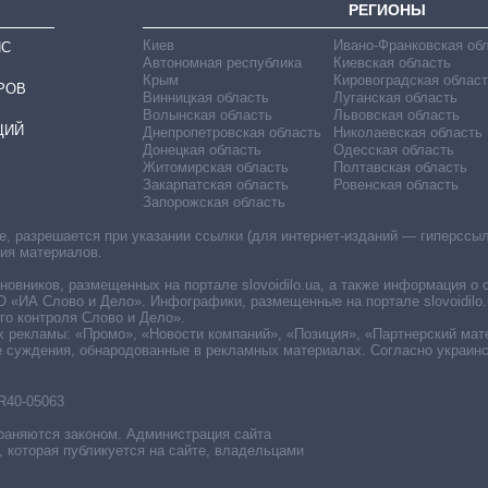
РЕГИОНЫ
Киев
Ивано-Франковская об
ИС
Автономная республика
Киевская область
Крым
Кировоградская област
РОВ
Винницкая область
Луганская область
Волынская область
Львовская область
ЦИЙ
Днепропетровская область
Николаевская область
Донецкая область
Одесская область
Житомирская область
Полтавская область
Закарпатская область
Ровенская область
Запорожская область
 разрешается при указании ссылки (для интернет-изданий — гиперссылки
ния материалов.
овников, размещенных на портале slovoidilo.ua, а также информация о 
«ИА Слово и Дело». Инфографики, размещенные на портале slovoidilo.
о контроля Слово и Дело».
х рекламы: «Промо», «Новости компаний», «Позиция», «Партнерский мат
е суждения, обнародованные в рекламных материалах. Согласно украин
R40-05063
раняются законом. Администрация сайта
, которая публикуется на сайте, владельцами