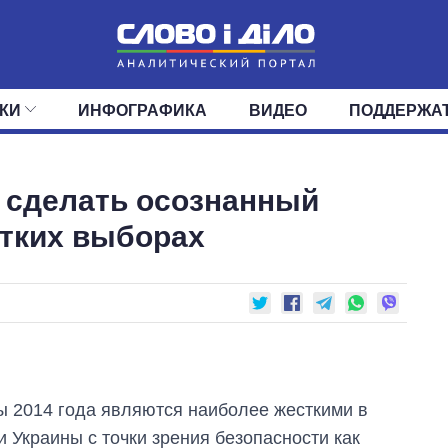
КИ
ИНФОГРАФИКА
ВИДЕО
ПОДДЕРЖА
ИС
ЛЕНТА
ВЕРХОВНАЯ РАДА
СОБЫТИЯ
СТАТЬИ
КАБИНЕТ МИНИСТРОВ
МНЕНИЯ
ОБЗОРЫ
ГЛАВЫ ОБЛАДМИНИ
ДАЙДЖЕСТЫ
 сделать осознанный
ПОЛИТИКА
ДЕПУТАТЫ
ЭКОНОМИКА
КОМИТЕТЫ
ФРАКЦИИ
ОБЩЕСТВО
ОКРУГА
МИР
стких выборах
 2014 года являются наиболее жесткими в
и Украины с точки зрения безопасности как