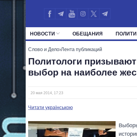
НОВОСТИ
ОБЕЩАНИЯ
ПОЛИТИ
ВСЕ ПОЛИТИКИ
ПРЕЗИДЕНТ И ОФ
Слово и Дело
›
Лента публикаций
Политологи призывают
выбор на наиболее же
20 мая 2014, 17:23
Читати українською
Выборы
истори