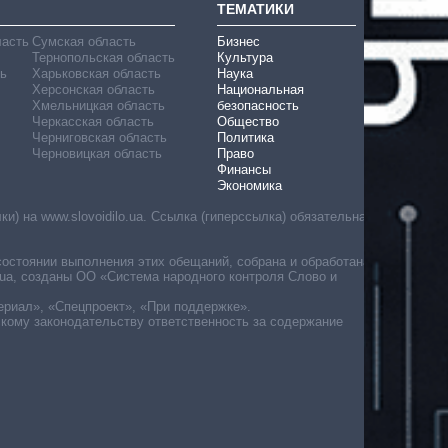
ТЕМАТИКИ
ласть
Сумская область
Бизнес
Тернопольская область
Культура
ь
Харьковская область
Наука
Херсонская область
Национальная
Хмельницкая область
безопасность
Черкасская область
Общество
Черниговская область
Политика
Черновицкая область
Право
Финансы
Экономика
) на www.slovoidilo.ua. Ссылка (гиперссылка) обязательна
состоянии выполнения этих обещаний, собрана и обработана
ua, созданы ОО «Система народного контроля Слово и
ериал», «Спецпроект», «При поддержке».
скому законодательству ответственность за содержание