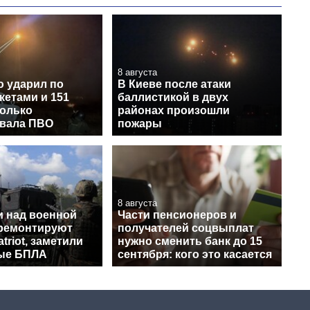
8 августа
ю ударил по
В Киеве после атаки
кетами и 151
баллистикой в двух
колько
районах произошли
вала ПВО
пожары
8 августа
и над военной
Части пенсионеров и
 ремонтируют
получателей соцвыплат
triot, заметили
нужно сменить банк до 15
ые БПЛА
сентября: кого это касается