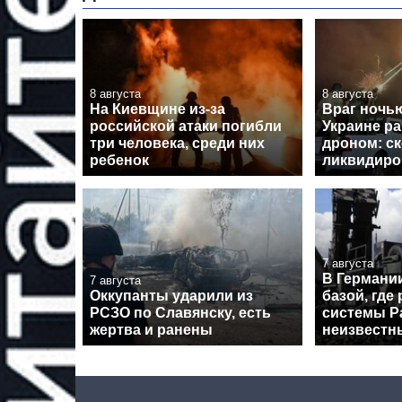
8 августа
8 августа
На Киевщине из-за
Враг ночь
российской атаки погибли
Украине ра
три человека, среди них
дроном: с
ребенок
ликвидиро
7 августа
В Германи
7 августа
Оккупанты ударили из
базой, где
РСЗО по Славянску, есть
системы Pa
жертва и ранены
неизвестн