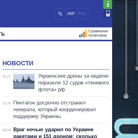
УКР
РОС
Сравнение
ТЬ
политиков
СТРАЦИЙ
МЭРЫ
ВСЕ ПЕРСОНЫ
НОВОСТИ
Украинские дроны за неделю
10:27
поразили 12 судов «теневого
флота» рф
Пентагон досрочно отстранил
10:24
генерала, который координировал
поддержку Украины
Враг ночью ударил по Украине
09:59
ракетами и 151 дроном: сколько