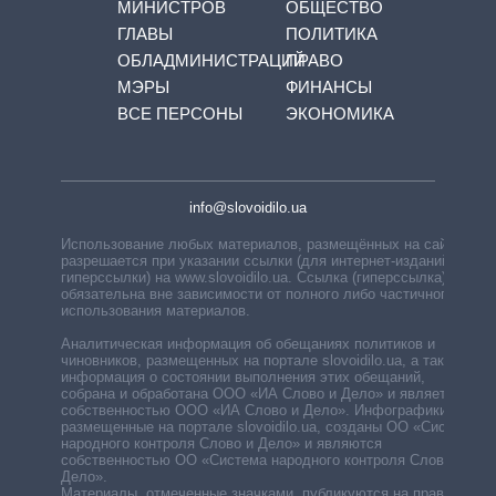
МИНИСТРОВ
ОБЩЕСТВО
ГЛАВЫ
ПОЛИТИКА
ОБЛАДМИНИСТРАЦИЙ
ПРАВО
МЭРЫ
ФИНАНСЫ
ВСЕ ПЕРСОНЫ
ЭКОНОМИКА
info@slovoidilo.ua
Использование любых материалов, размещённых на сайте,
разрешается при указании ссылки (для интернет-изданий —
гиперссылки) на www.slovoidilo.ua. Ссылка (гиперссылка)
обязательна вне зависимости от полного либо частичного
использования материалов.
Аналитическая информация об обещаниях политиков и
чиновников, размещенных на портале slovoidilo.ua, а также
информация о состоянии выполнения этих обещаний,
собрана и обработана ООО «ИА Слово и Дело» и является
собственностью ООО «ИА Слово и Дело». Инфографики,
размещенные на портале slovoidilo.ua, созданы ОО «Система
народного контроля Слово и Дело» и являются
собственностью ОО «Система народного контроля Слово и
Дело».
Материалы, отмеченные значками, публикуются на правах