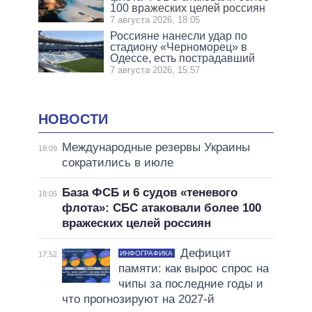
100 вражеских целей россиян
7 августа 2026, 18:05
Россияне нанесли удар по
стадиону «Черноморец» в
Одессе, есть пострадавший
7 августа 2026, 15:57
НОВОСТИ
Международные резервы Украины
18:09
сократились в июле
База ФСБ и 6 судов «теневого
18:05
флота»: СБС атаковали более 100
вражеских целей россиян
Дефицит
ИНФОГРАФИКА
17:52
памяти: как вырос спрос на
чипы за последние годы и
что прогнозируют на 2027-й