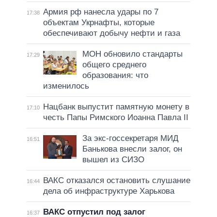
Армия рф нанесла удары по 7
17:38
объектам Укрнафты, которые
обеспечивают добычу нефти и газа
МОН обновило стандарты
17:29
общего среднего
образования: что
изменилось
Нацбанк выпустит памятную монету в
17:10
честь Папы Римского Иоанна Павла II
За экс-госсекретаря МИД
16:51
Банькова внесли залог, он
вышел из СИЗО
ВАКС отказался остановить слушание
16:44
дела об инфраструктуре Харькова
ВАКС отпустил под залог
16:37