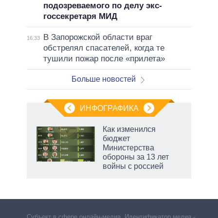
подозреваемого по делу экс-
госсекретаря МИД
В Запорожской области враг
16:33
обстрелял спасателей, когда те
тушили пожар после «прилета»
Больше новостей
ИНФОГРАФИКА
Как изменился
бюджет
не за
Министерства
асть
обороны за 13 лет
елью
войны с россией
Субъект в сфере онлайн-медиа. Идентификатор медиа –