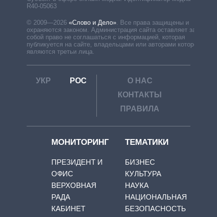
R40-05063
© 2009—2026
«Слово и Дело»
.
Все права защищены и
охраняются законом. Администрация сайта оставляет за
собой право не соглашаться с информацией, которая
публикуется на сайте, владельцами или авторами которой
являются третьи лица.
УКР
РОС
О НАС
КОНТАКТЫ
ПРАВИЛА
МОНИТОРИНГ
ТЕМАТИКИ
ПРЕЗИДЕНТ И
БИЗНЕС
ОФИС
КУЛЬТУРА
ВЕРХОВНАЯ
НАУКА
РАДА
НАЦИОНАЛЬНАЯ
КАБИНЕТ
БЕЗОПАСНОСТЬ