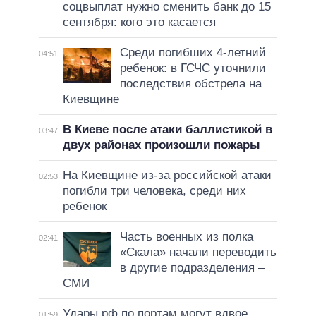
соцвыплат нужно сменить банк до 15
сентября: кого это касается
Среди погибших 4-летний
04:51
ребенок: в ГСЧС уточнили
последствия обстрела на
Киевщине
В Киеве после атаки баллистикой в
03:47
двух районах произошли пожары
На Киевщине из-за российской атаки
02:53
погибли три человека, среди них
ребенок
Часть военных из полка
02:41
«Скала» начали переводить
в другие подразделения –
СМИ
Удары рф по портам могут вдвое
01:59