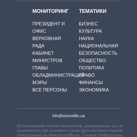
МОНИТОРИНГ
ТЕМАТИКИ
ПРЕЗИДЕНТ И
БИЗНЕС
ОФИС
КУЛЬТУРА
ВЕРХОВНАЯ
НАУКА
РАДА
НАЦИОНАЛЬНАЯ
КАБИНЕТ
БЕЗОПАСНОСТЬ
МИНИСТРОВ
ОБЩЕСТВО
ГЛАВЫ
ПОЛИТИКА
ОБЛАДМИНИСТРАЦИЙ
ПРАВО
МЭРЫ
ФИНАНСЫ
ВСЕ ПЕРСОНЫ
ЭКОНОМИКА
info@slovoidilo.ua
Использование любых материалов, размещённых на сайте,
разрешается при указании ссылки (для интернет-изданий —
гиперссылки) на www.slovoidilo.ua. Ссылка (гиперссылка)