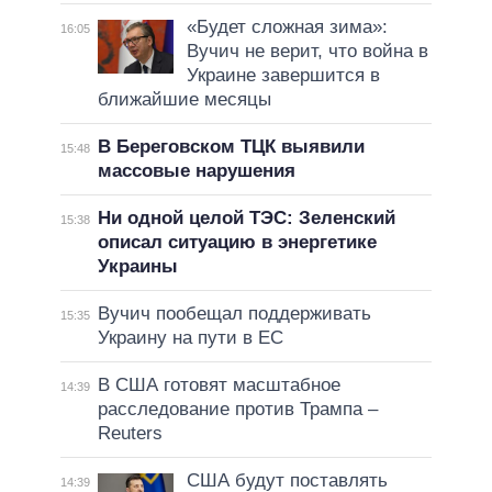
«Будет сложная зима»:
16:05
Вучич не верит, что война в
Украине завершится в
ближайшие месяцы
В Береговском ТЦК выявили
15:48
массовые нарушения
Ни одной целой ТЭС: Зеленский
15:38
описал ситуацию в энергетике
Украины
Вучич пообещал поддерживать
15:35
Украину на пути в ЕС
В США готовят масштабное
14:39
расследование против Трампа –
Reuters
США будут поставлять
14:39