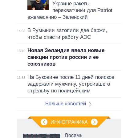
Украине ракеты-
перехватчики для Patriot
ежемесячно – Зеленский
В Румынии затопили две баржи,
14:02
чтобы спасти работу АЭС
Новая Зеландия ввела новые
13:49
санкции против россии и ее
союзников
На Буковине после 11 дней поисков
13:36
задержали мужчину, устроившего
стрельбу по полицейским
Больше новостей
ИНФОГРАФИКА
еля
Восемь