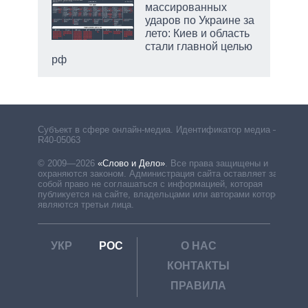
массированных
ударов по Украине за
лето: Киев и область
стали главной целью
рф
Субъект в сфере онлайн-медиа. Идентификатор медиа –
R40-05063
© 2009—2026
«Слово и Дело»
.
Все права защищены и
охраняются законом. Администрация сайта оставляет за
собой право не соглашаться с информацией, которая
публикуется на сайте, владельцами или авторами которой
являются третьи лица.
УКР
РОС
О НАС
КОНТАКТЫ
ПРАВИЛА