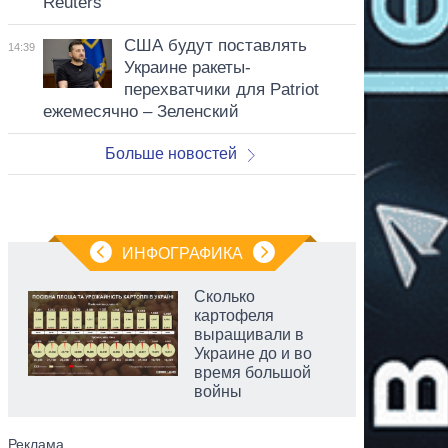
Reuters
США будут поставлять
14:39
Украине ракеты-
перехватчики для Patriot
ежемесячно – Зеленский
Больше новостей
ИНФОГРАФИКА
Сколько
картофеля
выращивали в
Украине до и во
время большой
войны