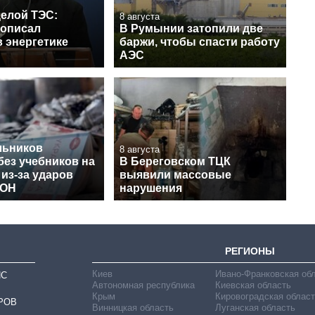
целой ТЭС:
8 августа
 описал
В Румынии затопили две
 энергетике
баржи, чтобы спасти работу
АЭС
льников
8 августа
без учебников на
В Береговском ТЦК
 из-за ударов
выявили массовые
МОН
нарушения
РЕГИОНЫ
Киев
Ивано-Франковская об
ИС
Автономная республика
Киевская область
Крым
Кировоградская област
РОВ
Винницкая область
Луганская область