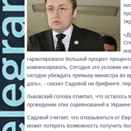
по
пр
Ук
«Д
Сп
ин
гарантировало большой процент проценто
компенсировать. Сегодня это условие не
сегодня убеждать премьер-министра во вр
дать», - сказал Садовой на брифинге, пе
Львовский голова отметил, что осталось 
проведении этих соревнований в Украине
Садовой считает, что отказываться от Ев
может потерять возможность получить бо