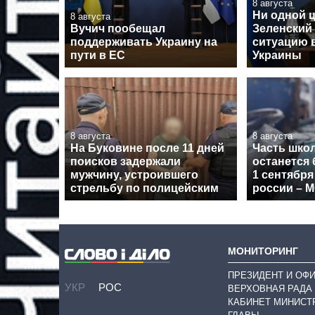
8 августа
Ни одной 
8 августа
Вучич пообещал
Зеленский
поддерживать Украину на
ситуацию в
пути в ЕС
Украины
8 августа
8 августа
На Буковине после 11 дней
Часть шко
поисков задержали
останется 
мужчину, устроившего
1 сентября
стрельбу по полицейским
россии – 
МОНИТОРИНГ
ПРЕЗИДЕНТ И ОФ
УКР
РОС
ВЕРХОВНАЯ РАДА
КАБИНЕТ МИНИСТ