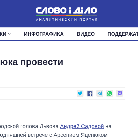
КИ
ИНФОГРАФИКА
ВИДЕО
ПОДДЕРЖА
ИС
ЛЕНТА
ВЕРХОВНАЯ РАДА
СОБЫТИЯ
СТАТЬИ
КАБИНЕТ МИНИСТРОВ
МНЕНИЯ
ОБЗОРЫ
ГЛАВЫ ОБЛАДМИНИ
ДАЙДЖЕСТЫ
нюка провести
ПОЛИТИКА
ДЕПУТАТЫ
ЭКОНОМИКА
КОМИТЕТЫ
ФРАКЦИИ
ОБЩЕСТВО
ОКРУГА
МИР
родской голова Львова
Андрей Садовой
на
годняшней встрече с Арсением Яценюком