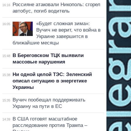
Россияне атаковали Никополь: сгорел
16:16
автобус, погиб водитель
«Будет сложная зима»:
16:05
Вучич не верит, что война в
Украине завершится в
ближайшие месяцы
В Береговском ТЦК выявили
15:48
массовые нарушения
Ни одной целой ТЭС: Зеленский
15:38
описал ситуацию в энергетике
Украины
Вучич пообещал поддерживать
15:35
Украину на пути в ЕС
В США готовят масштабное
14:39
расследование против Трампа –