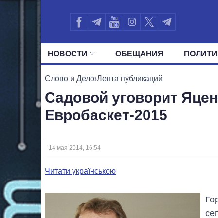
НОВОСТИ
ОБЕЩАНИЯ
ПОЛИТИ
ВСЕ ПОЛИТИКИ
ПРЕЗИДЕНТ И ОФ
Слово и Дело
›
Лента публикаций
Садовой уговорит Яце
Евробаскет-2015
14 мая 2014, 16:54
Читати українською
Го
се