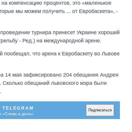
т на компенсацию процентов, это «маленькое
орые мы можем получить ... от Евробаскета», -
е проведение турнира принесет Украине хороший
трельбу - Ред.) на международной арене.
 пообещал, что арена к Евробаскету во Львове
на 14 мая зафиксировано 204 обещания Андрея
. Сколько обещаний львовского мэра были
Восемь
.
массированных
ударов по Украине
за лето: Киев и
В TELEGRAM
область стали
Подписаться
т «Слово и дело»
главной целью рф