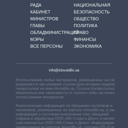
РАДА
НАЦИОНАЛЬНАЯ
КАБИНЕТ
БЕЗОПАСНОСТЬ
МИНИСТРОВ
ОБЩЕСТВО
ГЛАВЫ
ПОЛИТИКА
ОБЛАДМИНИСТРАЦИЙ
ПРАВО
МЭРЫ
ФИНАНСЫ
ВСЕ ПЕРСОНЫ
ЭКОНОМИКА
info@slovoidilo.ua
Использование любых материалов, размещённых на сайте,
разрешается при указании ссылки (для интернет-изданий —
гиперссылки) на www.slovoidilo.ua. Ссылка (гиперссылка)
обязательна вне зависимости от полного либо частичного
использования материалов.
Аналитическая информация об обещаниях политиков и
чиновников, размещенных на портале slovoidilo.ua, а также
информация о состоянии выполнения этих обещаний,
собрана и обработана ООО «ИА Слово и Дело» и является
собственностью ООО «ИА Слово и Дело». Инфографики,
размещенные на портале slovoidilo.ua, созданы ОО «Система