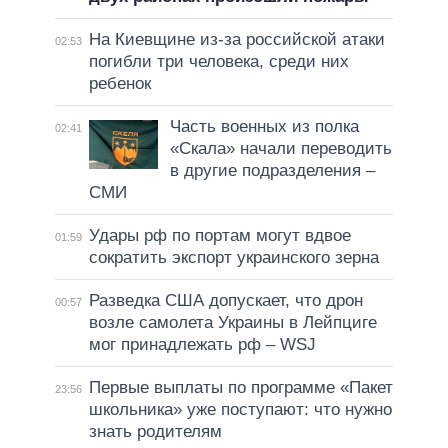
На Киевщине из-за российской атаки
02:53
погибли три человека, среди них
ребенок
Часть военных из полка
02:41
«Скала» начали переводить
в другие подразделения –
СМИ
Удары рф по портам могут вдвое
01:59
сократить экспорт украинского зерна
Разведка США допускает, что дрон
00:57
возле самолета Украины в Лейпциге
мог принадлежать рф – WSJ
Первые выплаты по программе «Пакет
23:56
школьника» уже поступают: что нужно
знать родителям