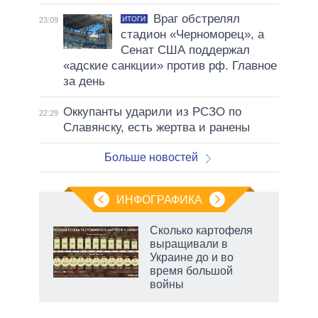
Враг обстрелял
ИТОГИ
23:09
стадион «Черноморец», а
Сенат США поддержал
«адские санкции» против рф. Главное
за день
Оккупанты ударили из РСЗО по
22:29
Славянску, есть жертва и ранены
Больше новостей
ИНФОГРАФИКА
 5
Сколько картофеля
го
выращивали в
сть
Украине до и во
ВР
время большой
войны