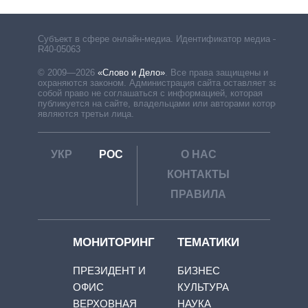
Субъект в сфере онлайн-медиа. Идентификатор медиа –
R40-05063
© 2009—2026
«Слово и Дело»
.
Все права защищены и
охраняются законом. Администрация сайта оставляет за
собой право не соглашаться с информацией, которая
публикуется на сайте, владельцами или авторами которой
являются третьи лица.
УКР
РОС
О НАС
КОНТАКТЫ
ПРАВИЛА
МОНИТОРИНГ
ТЕМАТИКИ
ПРЕЗИДЕНТ И
БИЗНЕС
ОФИС
КУЛЬТУРА
ВЕРХОВНАЯ
НАУКА