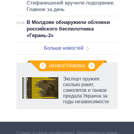
Стефанишиной вручили подозрение.
Главное за день
В Молдове обнаружили обломки
22:18
российского беспилотника
«Герань-2»
Больше новостей
ИНФОГРАФИКА
еля
Экспорт оружия:
сколько ракет,
самолетов и танков
продала Украина за
годы независимости
Субъект в сфере онлайн-медиа. Идентификатор медиа –