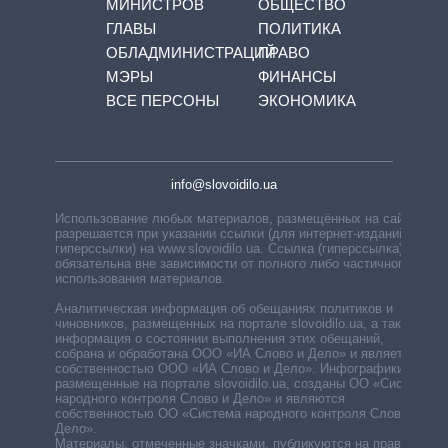
МИНИСТРОВ
ОБЩЕСТВО
ГЛАВЫ
ПОЛИТИКА
ОБЛАДМИНИСТРАЦИЙ
ПРАВО
МЭРЫ
ФИНАНСЫ
ВСЕ ПЕРСОНЫ
ЭКОНОМИКА
info@slovoidilo.ua
Использование любых материалов, размещённых на сайте,
разрешается при указании ссылки (для интернет-изданий —
гиперссылки) на www.slovoidilo.ua. Ссылка (гиперссылка)
обязательна вне зависимости от полного либо частичного
использования материалов.
Аналитическая информация об обещаниях политиков и
чиновников, размещенных на портале slovoidilo.ua, а также
информация о состоянии выполнения этих обещаний,
собрана и обработана ООО «ИА Слово и Дело» и является
собственностью ООО «ИА Слово и Дело». Инфографики,
размещенные на портале slovoidilo.ua, созданы ОО «Система
народного контроля Слово и Дело» и являются
собственностью ОО «Система народного контроля Слово и
Дело».
Материалы, отмеченные значками, публикуются на правах