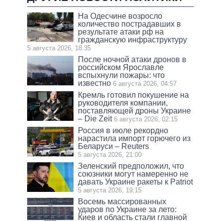
На Одесчине возросло
количество пострадавших в
результате атаки рф на
гражданскую инфраструктуру
5 августа 2026, 18:35
После ночной атаки дронов в
российском Ярославле
вспыхнули пожары: что
известно
6 августа 2026, 04:57
Кремль готовил покушение на
руководителя компании,
поставляющей дроны Украине
– Die Zeit
6 августа 2026, 02:15
Россия в июле рекордно
нарастила импорт горючего из
Беларуси – Reuters
5 августа 2026, 21:00
Зеленский предположил, что
союзники могут намеренно не
давать Украине ракеты к Patriot
5 августа 2026, 19:15
Восемь массированных
ударов по Украине за лето:
Киев и область стали главной