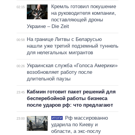
Кремль готовил покушение
02:15
на руководителя компании,
поставляющей дроны
Украине – Die Zeit
На границе Литвы с Беларусью
00:58
нашли уже третий подземный туннель
для нелегальных мигрантов
Украинская служба «Голоса Америки»
00:26
возобновляет работу после
длительной паузы
Кабмин готовит пакет решений для
23:45
бесперебойной работы бизнеса
после ударов рф: что предлагают
Рф массированно
ИТОГИ
23:00
ударила по Киеву и
области, а экс-послу