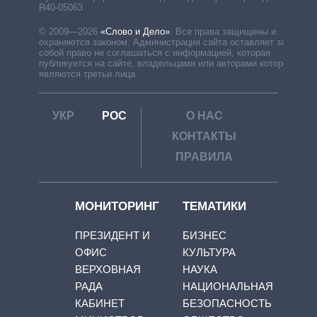
R40-05063
© 2009—2026
«Слово и Дело»
.
Все права защищены и
охраняются законом. Администрация сайта оставляет за
собой право не соглашаться с информацией, которая
публикуется на сайте, владельцами или авторами которой
являются третьи лица.
УКР
РОС
О НАС
КОНТАКТЫ
ПРАВИЛА
МОНИТОРИНГ
ТЕМАТИКИ
ПРЕЗИДЕНТ И
БИЗНЕС
ОФИС
КУЛЬТУРА
ВЕРХОВНАЯ
НАУКА
РАДА
НАЦИОНАЛЬНАЯ
КАБИНЕТ
БЕЗОПАСНОСТЬ